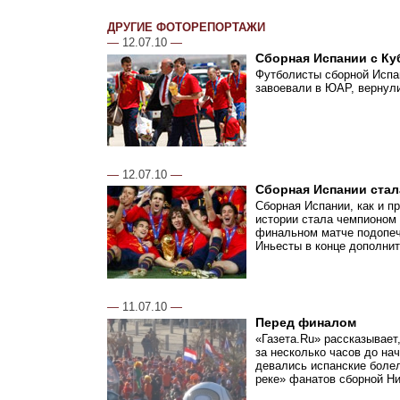
ДРУГИЕ ФОТОРЕПОРТАЖИ
—
12.07.10
—
Сборная Испании с Ку
Футболисты сборной Испан
завоевали в ЮАР, вернул
—
12.07.10
—
Сборная Испании стал
Сборная Испании, как и п
истории стала чемпионом
финальном матче подопеч
Иньесты в конце дополнит
—
11.07.10
—
Перед финалом
«Газета.Ru» рассказывает
за несколько часов до на
девались испанские болел
реке» фанатов сборной Н