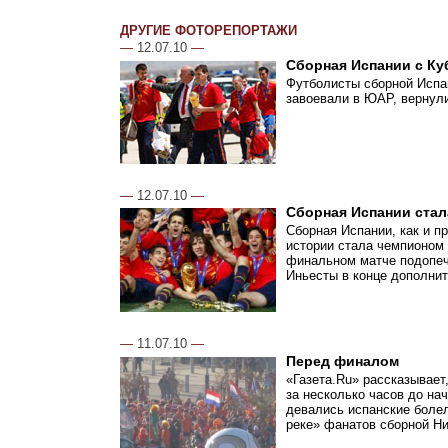
ДРУГИЕ ФОТОРЕПОРТАЖИ
—
12.07.10
—
Сборная Испании с Ку
Футболисты сборной Испан
завоевали в ЮАР, вернул
—
12.07.10
—
Сборная Испании стал
Сборная Испании, как и п
истории стала чемпионом
финальном матче подопеч
Иньесты в конце дополнит
—
11.07.10
—
Перед финалом
«Газета.Ru» рассказывает
за несколько часов до на
девались испанские болел
реке» фанатов сборной Н