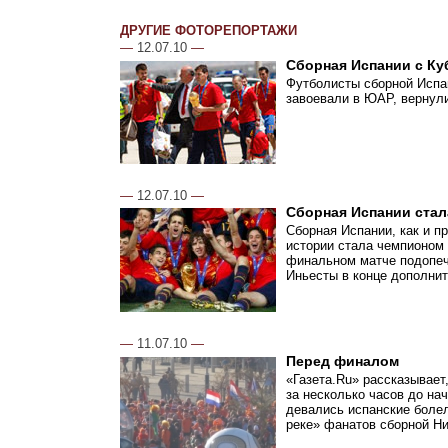
ДРУГИЕ ФОТОРЕПОРТАЖИ
—
12.07.10
—
Сборная Испании с Ку
Футболисты сборной Испан
завоевали в ЮАР, вернул
—
12.07.10
—
Сборная Испании стал
Сборная Испании, как и п
истории стала чемпионом
финальном матче подопеч
Иньесты в конце дополнит
—
11.07.10
—
Перед финалом
«Газета.Ru» рассказывает
за несколько часов до на
девались испанские болел
реке» фанатов сборной Н