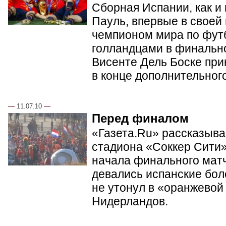
Сборная Испании, как и
Пауль, впервые в своей
чемпионом мира по фут
голландцами в финальн
Висенте Дель Боске при
в конце дополнительног
—
11.07.10
—
Перед финалом
«Газета.Ru» рассказывае
стадиона «Соккер Сити»
начала финального матч
девались испанские бол
не утонул в «оранжевой
Нидерландов.