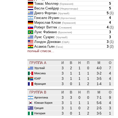
Томас Мюллер
5
(Германия)
Весли Снейдер
5
(Нидерланды)
Диего Форлан
5
(
1
)
(Уругвай)
Гонсало Игуаин
4
(Аргентина)
Мирослав Клозе
4
(Германия)
Роберт Виттек
4
(
1
)
(Словакия)
Луис Фабиано
3
(Бразилия)
Луис Суарес
3
(Уругвай)
Лэндон Донован
3
(
1
)
(США)
Асамоа Гьян
3
(
2
)
(Гана)
полный список...
ГРУППА A
И
В
Н
П
М
О
3
2
1
0
4-0
7
Уругвай
3
1
1
1
3-2
4
Мексика
3
1
1
1
3-5
4
ЮАР
3
0
1
2
1-4
1
Франция
ГРУППА B
И
В
Н
П
М
О
3
3
0
0
7-1
9
Аргентина
3
1
1
1
5-6
4
Южная Корея
3
1
0
2
2-5
3
Греция
3
0
1
2
3-5
1
Нигерия