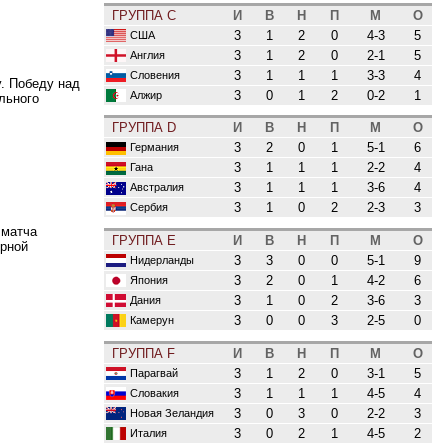
ГРУППА C
И
В
Н
П
М
О
3
1
2
0
4-3
5
США
3
1
2
0
2-1
5
Англия
3
1
1
1
3-3
4
Словения
. Победу над
3
0
1
2
0-2
1
Алжир
льного
ГРУППА D
И
В
Н
П
М
О
3
2
0
1
5-1
6
Германия
3
1
1
1
2-2
4
Гана
3
1
1
1
3-6
4
Австралия
3
1
0
2
2-3
3
Сербия
 матча
ГРУППА E
И
В
Н
П
М
О
орной
3
3
0
0
5-1
9
Нидерланды
3
2
0
1
4-2
6
Япония
3
1
0
2
3-6
3
Дания
3
0
0
3
2-5
0
Камерун
ГРУППА F
И
В
Н
П
М
О
3
1
2
0
3-1
5
Парагвай
3
1
1
1
4-5
4
Словакия
3
0
3
0
2-2
3
Новая Зеландия
3
0
2
1
4-5
2
Италия