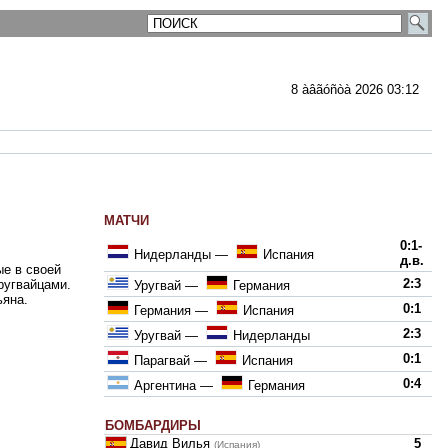
8 àâãóñòà 2026 03:12
МАТЧИ
ментарии
0:1-
Нидерланды
—
Испания
д.в.
е в своей
2:3
ругвайцами.
Уругвай
—
Германия
ьяна.
0:1
Германия
—
Испания
2:3
Уругвай
—
Нидерланды
0:1
Парагвай
—
Испания
0:4
Аргентина
—
Германия
БОМБАРДИРЫ
Давид Вилья
5
(Испания)