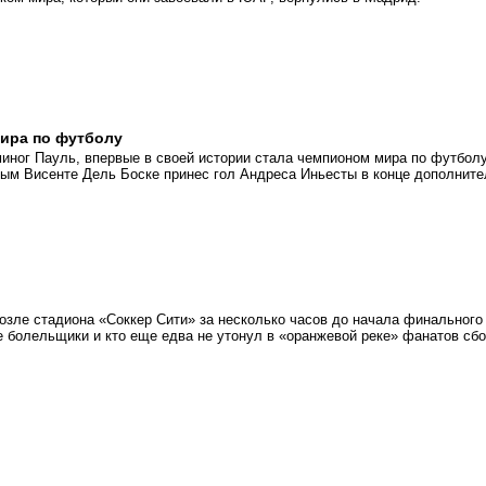
мира по футболу
миног Пауль, впервые в своей истории стала чемпионом мира по футболу
ым Висенте Дель Боске принес гол Андреса Иньесты в конце дополните
возле стадиона «Соккер Сити» за несколько часов до начала финального
е болельщики и кто еще едва не утонул в «оранжевой реке» фанатов сб