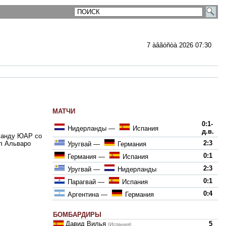
7 àâãóñòà 2026 07:30
МАТЧИ
ментарии
0:1-
Нидерланды
—
Испания
д.в.
оманду ЮАР со
2:3
ил Альваро
Уругвай
—
Германия
0:1
Германия
—
Испания
2:3
Уругвай
—
Нидерланды
0:1
Парагвай
—
Испания
0:4
Аргентина
—
Германия
БОМБАРДИРЫ
Давид Вилья
5
(Испания)