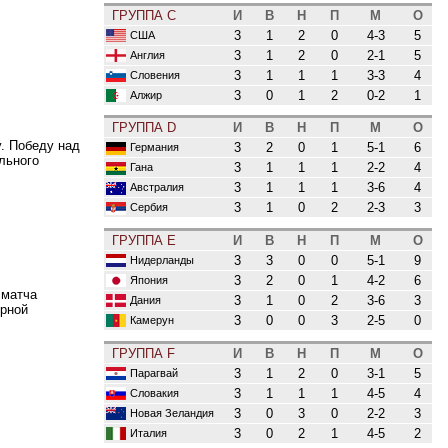
ГРУППА C
И
В
Н
П
М
О
3
1
2
0
4-3
5
США
3
1
2
0
2-1
5
Англия
3
1
1
1
3-3
4
Словения
3
0
1
2
0-2
1
Алжир
ГРУППА D
И
В
Н
П
М
О
. Победу над
3
2
0
1
5-1
6
Германия
льного
3
1
1
1
2-2
4
Гана
3
1
1
1
3-6
4
Австралия
3
1
0
2
2-3
3
Сербия
ГРУППА E
И
В
Н
П
М
О
3
3
0
0
5-1
9
Нидерланды
3
2
0
1
4-2
6
Япония
 матча
3
1
0
2
3-6
3
Дания
орной
3
0
0
3
2-5
0
Камерун
ГРУППА F
И
В
Н
П
М
О
3
1
2
0
3-1
5
Парагвай
3
1
1
1
4-5
4
Словакия
3
0
3
0
2-2
3
Новая Зеландия
3
0
2
1
4-5
2
Италия