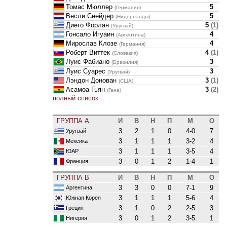
Томас Мюллер
5
(Германия)
Весли Снейдер
5
(Нидерланды)
Диего Форлан
5
(
1
)
(Уругвай)
Гонсало Игуаин
4
(Аргентина)
Мирослав Клозе
4
(Германия)
Роберт Виттек
4
(
1
)
(Словакия)
Луис Фабиано
3
(Бразилия)
Луис Суарес
3
(Уругвай)
Лэндон Донован
3
(
1
)
(США)
Асамоа Гьян
3
(
2
)
(Гана)
полный список...
ГРУППА A
И
В
Н
П
М
О
3
2
1
0
4-0
7
Уругвай
3
1
1
1
3-2
4
Мексика
3
1
1
1
3-5
4
ЮАР
3
0
1
2
1-4
1
Франция
ГРУППА B
И
В
Н
П
М
О
3
3
0
0
7-1
9
Аргентина
3
1
1
1
5-6
4
Южная Корея
3
1
0
2
2-5
3
Греция
3
0
1
2
3-5
1
Нигерия