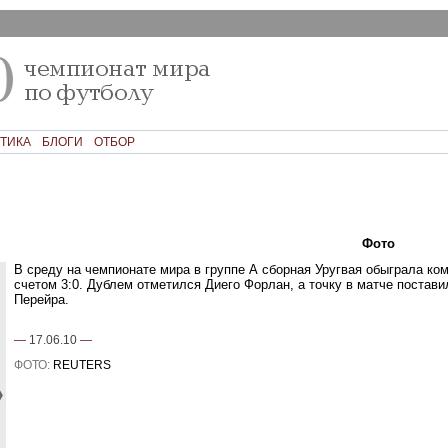
ТИКА
БЛОГИ
ОТБОР
Текст
Фото
Ком
В среду на чемпионате мира в группе А сборная Уругвая обыграла к
счетом 3:0. Дублем отметился Диего Форлан, а точку в матче постав
Перейра.
—
17.06.10
—
ФОТО:
REUTERS