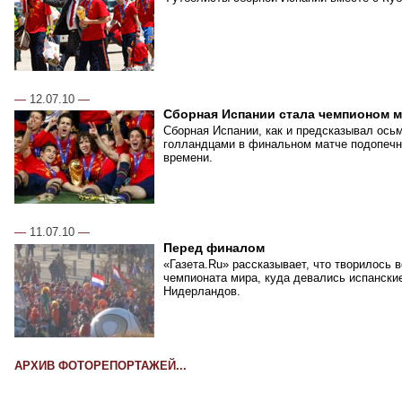
—
12.07.10
—
Сборная Испании стала чемпионом 
Сборная Испании, как и предсказывал ось
голландцами в финальном матче подопечн
времени.
—
11.07.10
—
Перед финалом
«Газета.Ru» рассказывает, что творилось 
чемпионата мира, куда девались испански
Нидерландов.
АРХИВ ФОТОРЕПОРТАЖЕЙ...