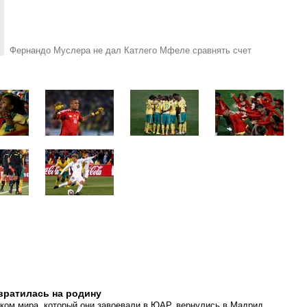
Фернандо Муслера не дал Катлего Мфеле сравнять счет
вратилась на родину
ком мира, который они завоевали в ЮАР, вернулись в Мадрид.