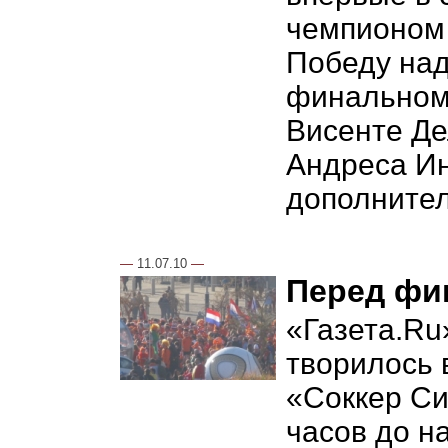
чемпионом 
Победу над
финальном
Висенте Де
Андреса Ин
дополнител
—
11.07.10
—
Перед фи
«Газета.Ru
творилось 
«Соккер Си
часов до н