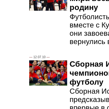
родину
Футболист
вместе с К
они завоев
вернулись 
—
12.07.10
—
Сборная 
чемпионо
футболу
Сборная Ис
предсказыв
впервые в 