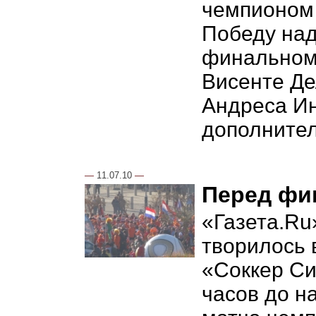
чемпионом 
Победу над
финальном
Висенте Де
Андреса Ин
дополнител
—
11.07.10
—
Перед фи
«Газета.Ru
творилось 
«Соккер Си
часов до н