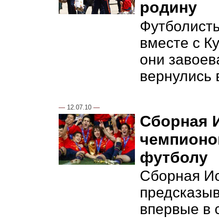
родину
Футболист
вместе с К
они завоев
вернулись 
—
12.07.10
—
Сборная 
чемпионо
футболу
Сборная Ис
предсказыв
впервые в 