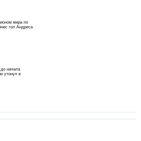
пионом мира по
инес гол Андреса
 до начала
е утонул в