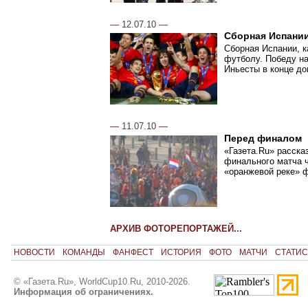
—
12.07.10
—
Сборная Испании
Сборная Испании, к
футболу. Победу н
Иньесты в конце до
—
11.07.10
—
Перед финалом
«Газета.Ru» расска
финального матча ч
«оранжевой реке» 
АРХИВ ФОТОРЕПОРТАЖЕЙ...
НОВОСТИ
КОМАНДЫ
ФАНФЕСТ
ИСТОРИЯ
ФОТО
МАТЧИ
СТАТИС
© «Газета.Ru», WorldCup10.Ru, 2010-2026.
Информация об ограничениях.