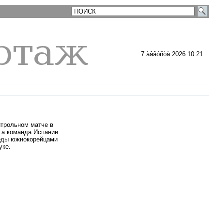
7 àâãóñòà 2026 10:21
нтрольном матче в
 а команда Испании
беды южнокорейцами
уке.