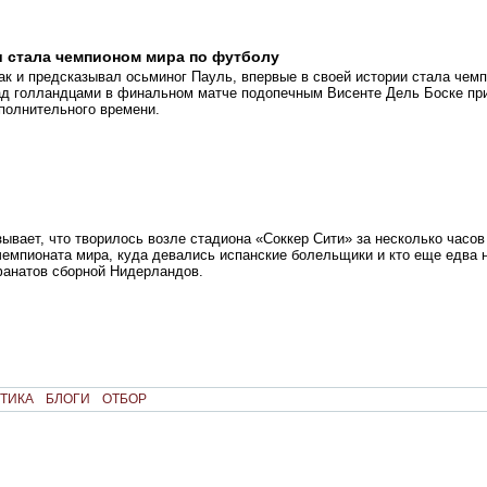
 стала чемпионом мира по футболу
ак и предсказывал осьминог Пауль, впервые в своей истории стала чем
ад голландцами в финальном матче подопечным Висенте Дель Боске пр
полнительного времени.
зывает, что творилось возле стадиона «Соккер Сити» за несколько часов
емпионата мира, куда девались испанские болельщики и кто еще едва н
фанатов сборной Нидерландов.
ТИКА
БЛОГИ
ОТБОР