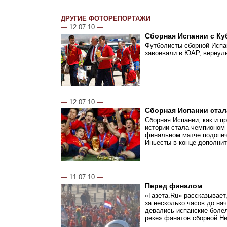
ДРУГИЕ ФОТОРЕПОРТАЖИ
—
12.07.10
—
Сборная Испании с Ку
Футболисты сборной Испан
завоевали в ЮАР, вернул
—
12.07.10
—
Сборная Испании стал
Сборная Испании, как и п
истории стала чемпионом
финальном матче подопеч
Иньесты в конце дополнит
—
11.07.10
—
Перед финалом
«Газета.Ru» рассказывает
за несколько часов до на
девались испанские болел
реке» фанатов сборной Н