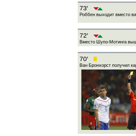
73'
Роббен выходит вместо ва
72'
Вместо Шупо-Мотинга выш
70'
Ван Бронхорст получил ка