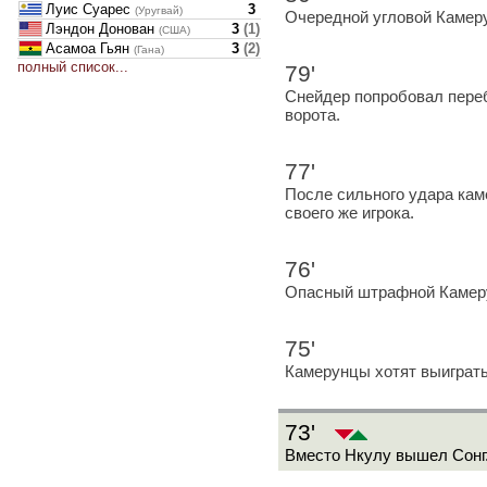
Луис Суарес
3
(Уругвай)
Очередной угловой Камер
Лэндон Донован
3
(
1
)
(США)
Асамоа Гьян
3
(
2
)
(Гана)
полный список...
79'
Снейдер попробовал переб
ворота.
77'
После сильного удара кам
своего же игрока.
76'
Опасный штрафной Камеру
75'
Камерунцы хотят выиграть
73'
Вместо Нкулу вышел Сонг