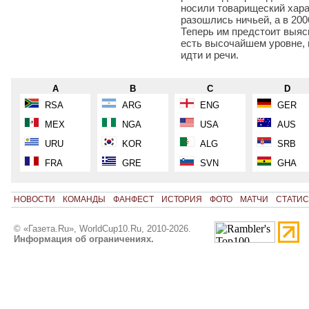
носили товарищеский хара
разошлись ничьей, а в 20
Теперь им предстоит выяс
есть высочайшем уровне, 
идти и речи.
A
B
C
D
RSA
ARG
ENG
GER
MEX
NGA
USA
AUS
URU
KOR
ALG
SRB
FRA
GRE
SVN
GHA
НОВОСТИ
КОМАНДЫ
ФАНФЕСТ
ИСТОРИЯ
ФОТО
МАТЧИ
СТАТИС
© «Газета.Ru», WorldCup10.Ru, 2010-2026.
Информация об ограничениях.