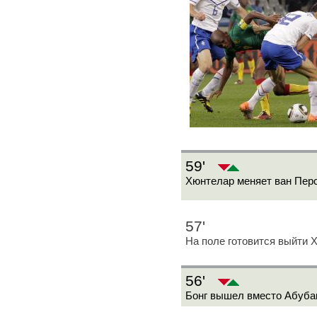
59'
Хюнтелар меняет ван Перс
57'
На поле готовится выйти 
56'
Бонг вышел вместо Абуба