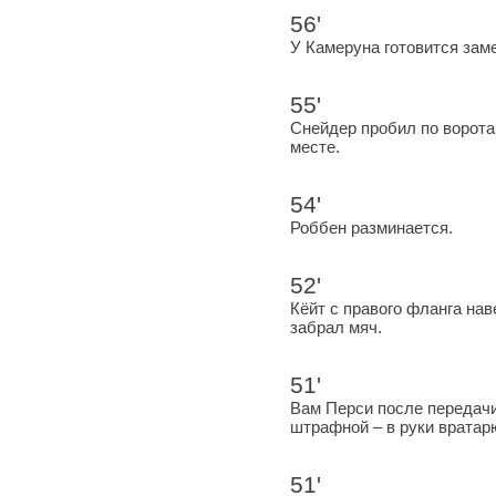
56'
У Камеруна готовится зам
55'
Снейдер пробил по ворота
месте.
54'
Роббен разминается.
52'
Кёйт с правого фланга на
забрал мяч.
51'
Вам Перси после передачи
штрафной – в руки вратар
51'