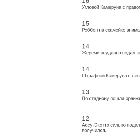
16'
Угловой Камеруна с правог
15'
Роббен на скамейке внима
14'
Жереми неудачно подал з
14'
Штрафной Камеруна с лев
13'
По стадиону пошла оранже
12'
Ассу-Экотто сильно подал
получился.