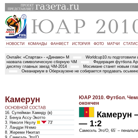
ПРОЕКТ
ПРЕДСТАВЛЯЕТ
НОВОСТИ
КОМАНДЫ
ФАНФЕСТ
ИСТОРИЯ
ФОТО
МАТЧИ
СТАТИС
Онлайн: «Спартак» - «Динамо» М
Worldcup10.ru подготовили 
назвала символическую сборную ЧМ
Федерация футбола Арг
десятку главных звезд ЧМ-2014
Мосимане станет новым гла
Океанариум в Оберхаузене не собирается продавать осьмин
Камерун
ЮАР 2010. Футбол. Чем
окончен
ОСНОВНОЙ СОСТАВ
Камерун
16. Сулейман Хамиду
(
в
)
2. Бенуа Ассу-Экотто
— 1:2
3. Николя Нкулу
73'
7. Ландри Нгемо
Самюэль Это'О
, 65´ – пенальт
8. Жереми Нжитап
9. Самюэль Это'О