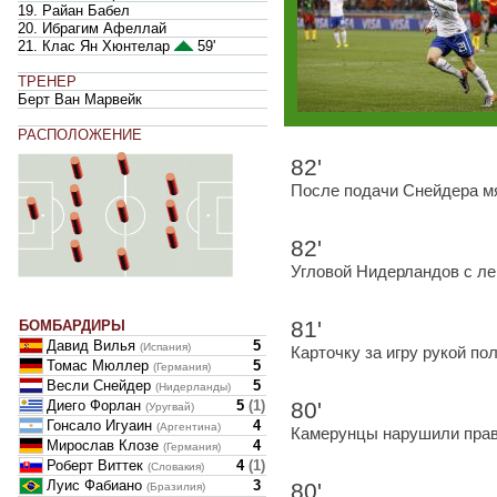
19. Райан Бабел
20. Ибрагим Афеллай
21. Клас Ян Хюнтелар
59'
ТРЕНЕР
Берт Ван Марвейк
РАСПОЛОЖЕНИЕ
82'
После подачи Снейдера м
82'
Угловой Нидерландов с ле
81'
БОМБАРДИРЫ
Давид Вилья
5
(Испания)
Карточку за игру рукой по
Томас Мюллер
5
(Германия)
Весли Снейдер
5
(Нидерланды)
Диего Форлан
5
(
1
)
80'
(Уругвай)
Гонсало Игуаин
4
(Аргентина)
Камерунцы нарушили прав
Мирослав Клозе
4
(Германия)
Роберт Виттек
4
(
1
)
(Словакия)
Луис Фабиано
3
80'
(Бразилия)