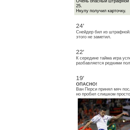
Очень опасный штрафной 
25.
Нкулу получил карточку.
24'
Снейдер бил из штрафной,
этого не заметил.
22'
К середине тайма игра ус
разбавляется редкими по
19'
ОПАСНО!
Ван Перси принял мяч пос
но пробил слишком просто