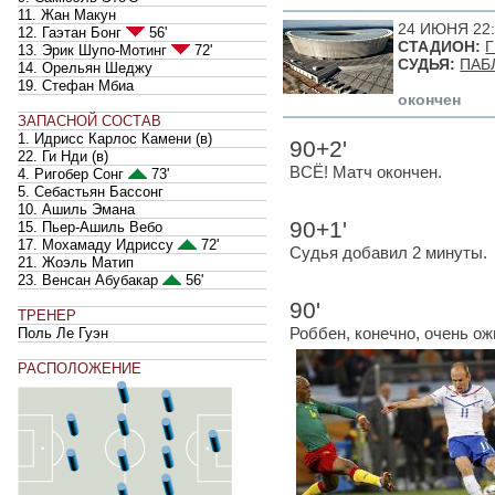
11. Жан Макун
24 ИЮНЯ 22
12. Гаэтан Бонг
56'
СТАДИОН:
13. Эрик Шупо-Мотинг
72'
СУДЬЯ:
ПАБ
14. Орельян Шеджу
19. Стефан Мбиа
окончен
ЗАПАСНОЙ СОСТАВ
1. Идрисс Карлос Камени
(
в
)
90+2'
22. Ги Нди
(
в
)
ВСЁ! Матч окончен.
4. Ригобер Сонг
73'
5. Себастьян Бассонг
10. Ашиль Эмана
90+1'
15. Пьер-Ашиль Вебо
17. Мохамаду Идриссу
72'
Судья добавил 2 минуты.
21. Жоэль Матип
23. Венсан Абубакар
56'
90'
ТРЕНЕР
Роббен, конечно, очень ож
Поль Ле Гуэн
РАСПОЛОЖЕНИЕ