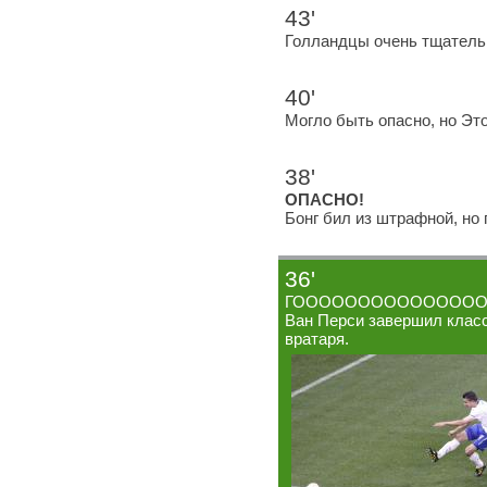
43'
Голландцы очень тщательно
40'
Могло быть опасно, но Эт
38'
ОПАСНО!
Бонг бил из штрафной, но 
36'
ГОООООООООООООООООЛ!
Ван Перси завершил класс
вратаря.