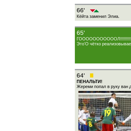
66'
Кёйта заменил Элиа.
65'
ГОООООООООООЛ!!!!!!!!!
Это'О чётко реализовывае
64'
ПЕНАЛЬТИ!
Жереми попал в руку ван д