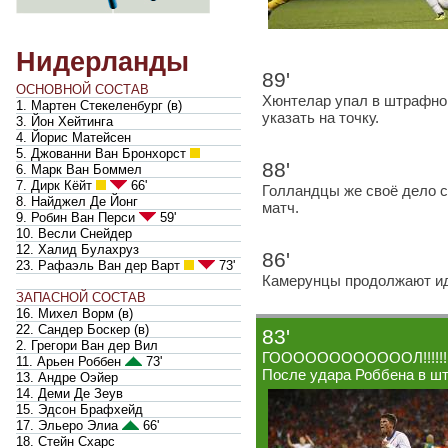
Нидерланды
89'
ОСНОВНОЙ СОСТАВ
Хюнтелар упал в штрафной
1. Мартен Стекеленбург
(
в
)
указать на точку.
3. Йон Хейтинга
4. Йорис Матейсен
5. Джованни Ван Бронхорст
88'
6. Марк Ван Боммел
7. Дирк Кёйт
66'
Голландцы же своё дело с
8. Найджел Де Йонг
матч.
9. Робин Ван Перси
59'
10. Весли Снейдер
12. Халид Булахруз
86'
23. Рафаэль Ван дер Варт
73'
Камерунцы продолжают идт
ЗАПАСНОЙ СОСТАВ
16. Михел Ворм
(
в
)
22. Сандер Боскер
(
в
)
83'
2. Грегори Ван дер Вил
ГООООООООООООЛ!!!!!!!!
11. Арьен Роббен
73'
После удара Роббена в шт
13. Андре Оэйер
14. Деми Де Зеув
15. Эдсон Брафхейд
17. Эльеро Элиа
66'
18. Стейн Схарс