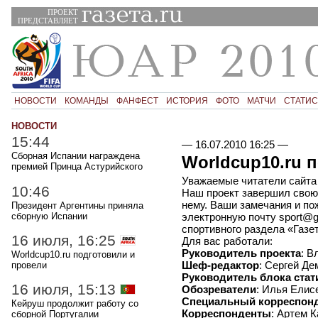
ПРОЕКТ
ПРЕДСТАВЛЯЕТ
НОВОСТИ
КОМАНДЫ
ФАНФЕСТ
ИСТОРИЯ
ФОТО
МАТЧИ
СТАТИС
НОВОСТИ
15:44
—
16.07.2010 16:25
—
Сборная Испании награждена
Worldcup10.ru 
премией Принца Астурийского
Уважаемые читатели сайта 
10:46
Наш проект завершил свою 
нему. Ваши замечания и п
Президент Аргентины приняла
сборную Испании
электронную почту sport@g
спортивного раздела «Газе
16 июля, 16:25
Для вас работали:
Руководитель проекта
: В
Worldcup10.ru подготовили и
Шеф-редактор
: Сергей Де
провели
Руководитель блока стат
16 июля, 15:13
Обозреватели
: Илья Елис
Специальный корреспон
Кейруш продолжит работу со
Корреспонденты
: Артем 
сборной Португалии