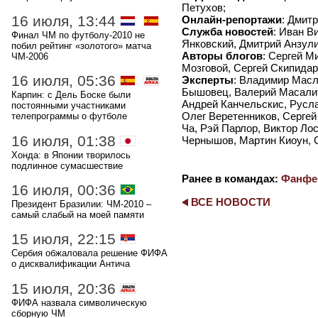
Петухов;
16 июля, 13:44
Онлайн-репортажи
: Дмит
Служба новостей
: Иван В
Финал ЧМ по футболу-2010 не
Янковский, Дмитрий Анзули
побил рейтинг «золотого» матча
Авторы блогов
: Сергей М
ЧМ-2006
Мозговой, Сергей Скипидар
16 июля, 05:36
Эксперты
: Владимир Масл
Бышовец, Валерий Масалит
Карпин: с Дель Боске были
Андрей Канчельскис, Русл
постоянными участниками
Олег Веретенников, Серге
телепрограммы о футболе
Ча, Рэй Парлор, Виктор Ло
16 июля, 01:38
Чернышов, Мартин Киоун, 
Хонда: в Японии творилось
подлинное сумасшествие
Ранее в командах:
Фанфе
16 июля, 00:36
ВСЕ НОВОСТИ
Президент Бразилии: ЧМ-2010 –
самый слабый на моей памяти
15 июля, 22:15
Сербия обжаловала решение ФИФА
о дисквалификации Антича
15 июля, 20:36
ФИФА назвала символическую
сборную ЧМ