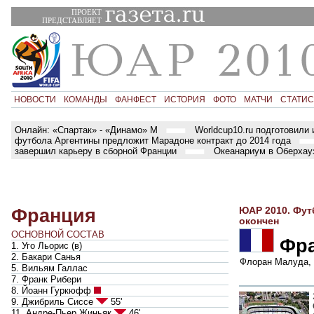
ПРОЕКТ
ПРЕДСТАВЛЯЕТ
НОВОСТИ
КОМАНДЫ
ФАНФЕСТ
ИСТОРИЯ
ФОТО
МАТЧИ
СТАТИС
Онлайн: «Спартак» - «Динамо» М
Worldcup10.ru подготовили 
футбола Аргентины предложит Марадоне контракт до 2014 года
завершил карьеру в сборной Франции
Океанариум в Оберхауз
Франция
ЮАР 2010. Фут
окончен
ОСНОВНОЙ СОСТАВ
Фр
1. Уго Льорис
(
в
)
2. Бакари Санья
Флоран Малуда
,
5. Вильям Галлас
7. Франк Рибери
8. Йоанн Гуркюфф
9. Джибриль Сиссе
55'
11. Андре-Пьер Жиньяк
46'