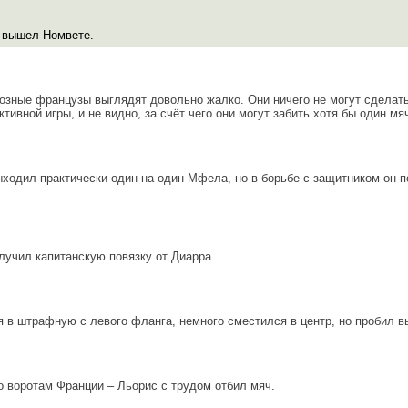
 вышел Номвете.
розные французы выглядят довольно жалко. Они ничего не могут сделат
ктивной игры, и не видно, за счёт чего они могут забить хотя бы один мя
ходил практически один на один Мфела, но в борьбе с защитником он п
олучил капитанскую повязку от Диарра.
 в штрафную с левого фланга, немного сместился в центр, но пробил в
 воротам Франции – Льорис с трудом отбил мяч.