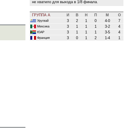
не хватило для выхода в 1/8 финала.
ГРУППА A
И
В
Н
П
М
О
3
2
1
0
4-0
7
Уругвай
3
1
1
1
3-2
4
Мексика
3
1
1
1
3-5
4
ЮАР
3
0
1
2
1-4
1
Франция