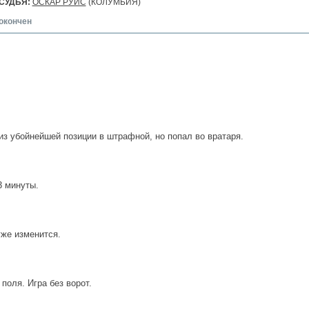
СУДЬЯ:
ОСКАР РУИС
(КОЛУМБИЯ)
окончен
з убойнейшей позиции в штрафной, но попал во вратаря.
3 минуты.
уже изменится.
 поля. Игра без ворот.