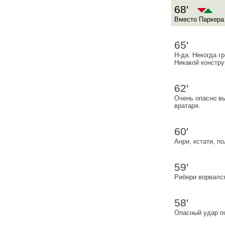
68'
Вместо Паркера
65'
Н-да. Некогда г
Никакой констру
62'
Очень опасно вы
вратаря.
60'
Анри, кстати, п
59'
Рибери ворвался
58'
Опасный удар по