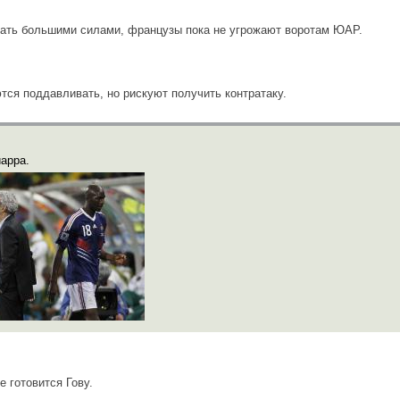
вать большими силами, французы пока не угрожают воротам ЮАР.
ся поддавливать, но рискуют получить контратаку.
арра.
е готовится Гову.