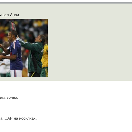
ышел Анри.
шла волна.
ка ЮАР на носилках.