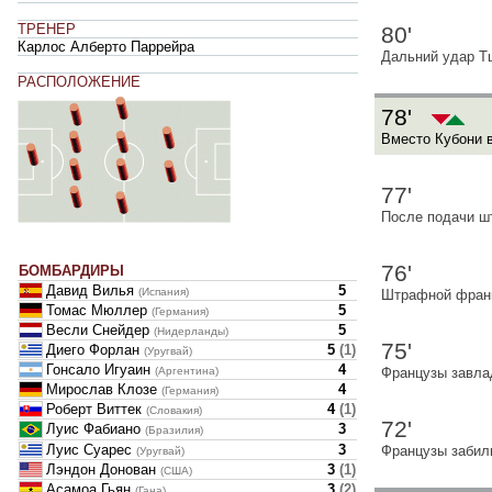
ТРЕНЕР
80'
Карлос Алберто Паррейра
Дальний удар Т
РАСПОЛОЖЕНИЕ
78'
Вместо Кубони 
77'
После подачи ш
76'
БОМБАРДИРЫ
Давид Вилья
5
(Испания)
Штрафной франц
Томас Мюллер
5
(Германия)
Весли Снейдер
5
(Нидерланды)
75'
Диего Форлан
5
(
1
)
(Уругвай)
Гонсало Игуаин
4
(Аргентина)
Французы завла
Мирослав Клозе
4
(Германия)
Роберт Виттек
4
(
1
)
(Словакия)
72'
Луис Фабиано
3
(Бразилия)
Луис Суарес
3
Французы забил
(Уругвай)
Лэндон Донован
3
(
1
)
(США)
Асамоа Гьян
3
(
2
)
(Гана)