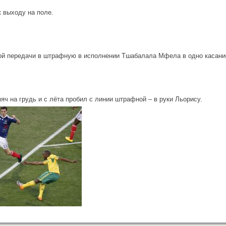
к выходу на поле.
ой передачи в штрафную в исполнении Тшабалала Мфела в одно касани
яч на грудь и с лёта пробил с линии штрафной – в руки Льорису.