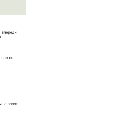
ь впереди.
ч.
опал во
ыше ворот.