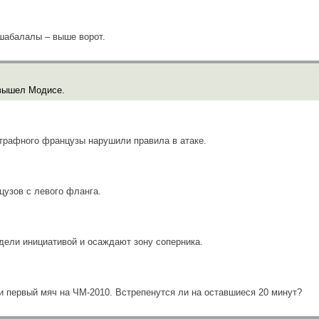
шабалалы – выше ворот.
вышел Модисе.
трафного французы нарушили правила в атаке.
узов с левого фланга.
дели инициативой и осаждают зону соперника.
и первый мяч на ЧМ-2010. Встрепенутся ли на оставшиеся 20 минут?