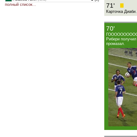
71'
полный список...
Карточка Диаби.
70'
ГОООООООООООЛ!
Рибери получил 
промазал.