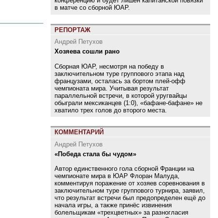
конференцию и будет лишен капитанской повязки
в матче со сборной ЮАР.
РЕПОРТАЖ
Андрей Петухов
Хозяева сошли рано
Сборная ЮАР, несмотря на победу в
заключительном туре группового этапа над
французами, осталась за бортом плей-офф
чемпионата мира. Учитывая результат
параллельной встречи, в которой уругвайцы
обыграли мексиканцев (1:0), «бафане-бафане» не
хватило трех голов до второго места.
КОММЕНТАРИЙ
Андрей Петухов
«Победа стала бы чудом»
Автор единственного гола сборной Франции на
чемпионате мира в ЮАР Флоран Малуда,
комментируя поражение от хозяев соревнования в
заключительном туре группового турнира, заявил,
что результат встречи был предопределен ещё до
начала игры, а также принёс извинения
болельщикам «трехцветных» за разногласия