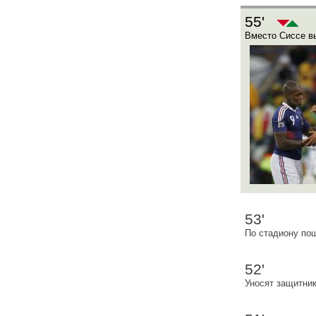
55'
Вместо Сиссе в
53'
По стадиону по
52'
Уносят защитни