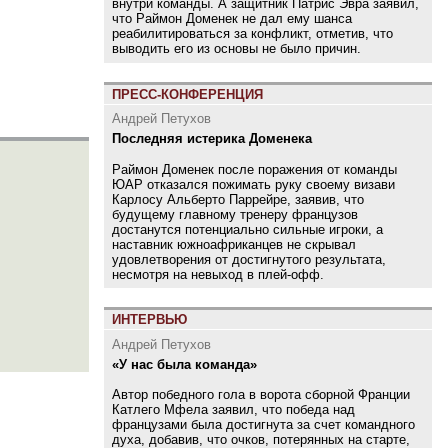
внутри команды. А защитник Патрис Эвра заявил,
что Раймон Доменек не дал ему шанса
реабилитироваться за конфликт, отметив, что
выводить его из основы не было причин.
ПРЕСС-КОНФЕРЕНЦИЯ
Андрей Петухов
Последняя истерика Доменека
Раймон Доменек после поражения от команды
ЮАР отказался пожимать руку своему визави
Карлосу Альберто Паррейре, заявив, что
будущему главному тренеру французов
достанутся потенциально сильные игроки, а
наставник южноафриканцев не скрывал
удовлетворения от достигнутого результата,
несмотря на невыход в плей-офф.
ИНТЕРВЬЮ
Андрей Петухов
«У нас была команда»
Автор победного гола в ворота сборной Франции
Катлего Мфела заявил, что победа над
французами была достигнута за счет командного
духа, добавив, что очков, потерянных на старте,