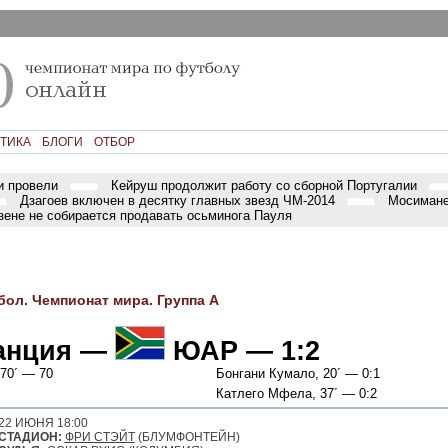
ТИКА
БЛОГИ
ОТБОР
и провели
Кейруш продолжит работу со сборной Португалии
Дзагоев включен в десятку главных звезд ЧМ-2014
Мосимане
ене не собирается продавать осьминога Пауля
бол. Чемпионат мира. Группа A
анция
—
ЮАР
— 1:2
 70´ — 70
Бонгани Кумало
, 20´ — 0:1
Катлего Мфела
, 37´ — 0:2
22 ИЮНЯ 18:00
СТАДИОН:
ФРИ СТЭЙТ
(БЛУМФОНТЕЙН)