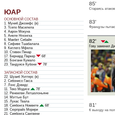
85'
Стараясь атако
ЮАР
ОСНОВНОЙ СОСТАВ
83'
1. Муниб Джозефс
(
в
)
Французы пытают
3. Тсепо Масилела
4. Аарон Мокуна
5. Анеле Нгконгка
6. Макбет Сибайя
82'
8. Сифиве Тшабалала
Гову заменил Ди
9. Катлего Мфела
10. Стивен Пинар
17. Бернард Паркер
68'
20. Бонгани Кумало
23. Тандуисе Кубони
78'
ЗАПАСНОЙ СОСТАВ
22. Шуаиб Уолтерс
(
в
)
2. Сибонисо Гакса
7. Лэнс Дэвидс
11. Теко Модисе
78'
12. Ренеилве Летшолоньяне
14. Мэттью Бут
15. Лукас Твала
81'
18. Сиябонга Номвете
68'
19. Сюрпрайз Морири
К выходу на пол
21. Сиябонга Сангвени