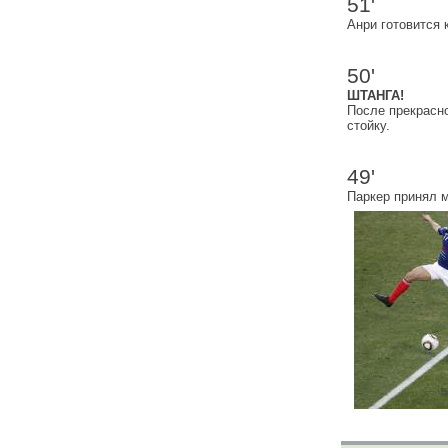
51'
Анри готовится 
50'
ШТАНГА!
После прекрасн
стойку.
49'
Паркер принял м