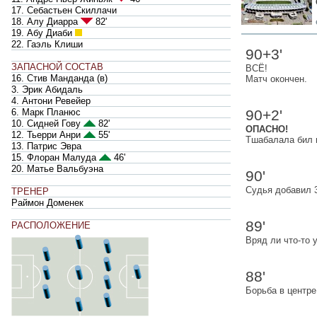
17. Себастьен Скиллачи
18. Алу Диарра
82'
19. Абу Диаби
22. Гаэль Клиши
90+3'
ЗАПАСНОЙ СОСТАВ
ВСЁ!
16. Стив Манданда
(
в
)
Матч окончен.
3. Эрик Абидаль
4. Антони Ревейер
90+2'
6. Марк Планюс
10. Сидней Гову
82'
ОПАСНО!
12. Тьерри Анри
55'
Тшабалала бил и
13. Патрис Эвра
15. Флоран Малуда
46'
20. Матье Вальбуэна
90'
Судья добавил 
ТРЕНЕР
Раймон Доменек
89'
РАСПОЛОЖЕНИЕ
Вряд ли что-то 
88'
Борьба в центре