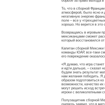
борьбе за право выхода в 
То, что в сборной Франции
атмосферой, было ясно и 
негативную энергию франц
поле – все у «трехцветных
хорошо. Но верится в это 
Возвращаясь в игровым пр
мексиканцами сможет рас
который восстановился от
Капитан сборной Мексики
команды ЮАР, все-таки смо
его повреждение оказалос
«Я думаю, что игра стане
и идти дальше, – сказал н
будем знать результат ма
нам желания победить. Я
образом подготовиться ко
возможности, качество их и
могут решить исход встре
игроки с великолепными с
Полузащитник сборной Ме
очередь заявил, что в мат