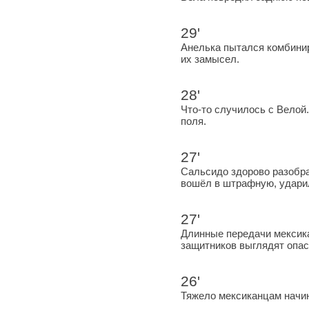
29'
Анелька пытался комбинир
их замысел.
28'
Что-то случилось с Велой
поля.
27'
Сальсидо здорово разобра
вошёл в штрафную, ударил
27'
Длинные передачи мексик
защитников выглядят опа
26'
Тяжело мексиканцам начин