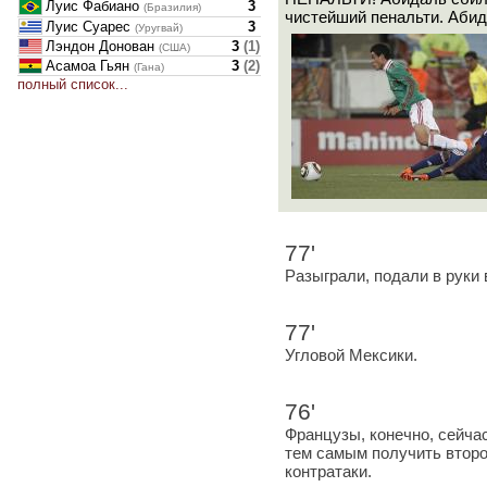
Луис Фабиано
3
(Бразилия)
чистейший пенальти. Абид
Луис Суарес
3
(Уругвай)
Лэндон Донован
3
(
1
)
(США)
Асамоа Гьян
3
(
2
)
(Гана)
полный список...
77'
Разыграли, подали в руки 
77'
Угловой Мексики.
76'
Французы, конечно, сейча
тем самым получить второ
контратаки.