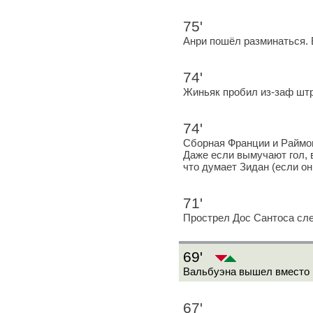
75'
Анри пошёл разминаться. 
74'
Жиньяк пробил из-заф шт
74'
Сборная Франции и Раймон
Даже если вымучают гол, в
что думает Зидан (если он
71'
Прострел Дос Сантоса сле
69'
Вальбуэна вышел вместо 
67'