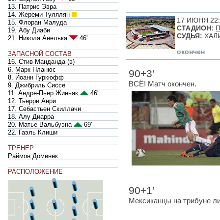
13. Патрис Эвра
14. Жереми Тулялян
17 ИЮНЯ 22
15. Флоран Малуда
СТАДИОН:
19. Абу Диаби
СУДЬЯ:
ХАЛ
21. Николя Анелька
46'
окончен
ЗАПАСНОЙ СОСТАВ
16. Стив Манданда
(
в
)
6. Марк Планюс
90+3'
8. Йоанн Гуркюфф
ВСЁ! Матч окончен.
9. Джибриль Сиссе
11. Андре-Пьер Жиньяк
46'
12. Тьерри Анри
17. Себастьен Скиллачи
18. Алу Диарра
20. Матье Вальбуэна
69'
22. Гаэль Клиши
ТРЕНЕР
Раймон Доменек
РАСПОЛОЖЕНИЕ
90+1'
Мексиканцы на трибуне ли