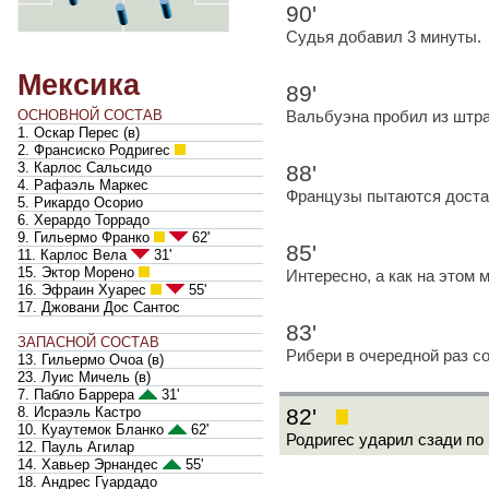
90'
Судья добавил 3 минуты.
Мексика
89'
Вальбуэна пробил из штраф
ОСНОВНОЙ СОСТАВ
1. Оскар Перес
(
в
)
2. Франсиско Родригес
3. Карлос Сальсидо
88'
4. Рафаэль Маркес
Французы пытаются достав
5. Рикардо Осорио
6. Херардо Торрадо
9. Гильермо Франко
62'
85'
11. Карлос Вела
31'
15. Эктор Морено
Интересно, а как на этом
16. Эфраин Хуарес
55'
17. Джовани Дос Сантос
83'
ЗАПАСНОЙ СОСТАВ
Рибери в очередной раз со
13. Гильермо Очоа
(
в
)
23. Луис Мичель
(
в
)
7. Пабло Баррера
31'
82'
8. Исраэль Кастро
10. Куаутемок Бланко
62'
Родригес ударил сзади по 
12. Пауль Агилар
14. Хавьер Эрнандес
55'
18. Андрес Гуардадо