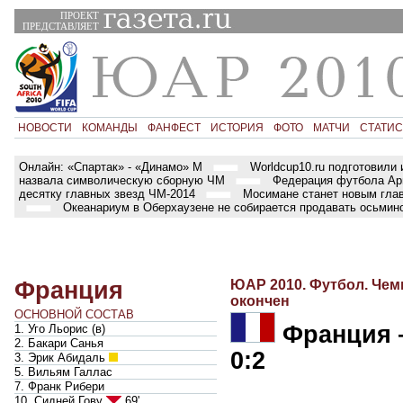
ПРОЕКТ
ПРЕДСТАВЛЯЕТ
НОВОСТИ
КОМАНДЫ
ФАНФЕСТ
ИСТОРИЯ
ФОТО
МАТЧИ
СТАТИС
Онлайн: «Спартак» - «Динамо» М
Worldcup10.ru подготовили 
назвала символическую сборную ЧМ
Федерация футбола Арг
десятку главных звезд ЧМ-2014
Мосимане станет новым гла
Океанариум в Оберхаузене не собирается продавать осьмин
Франция
ЮАР 2010. Футбол. Чем
окончен
ОСНОВНОЙ СОСТАВ
Франция
1. Уго Льорис
(
в
)
2. Бакари Санья
0:2
3. Эрик Абидаль
5. Вильям Галлас
7. Франк Рибери
10. Сидней Гову
69'