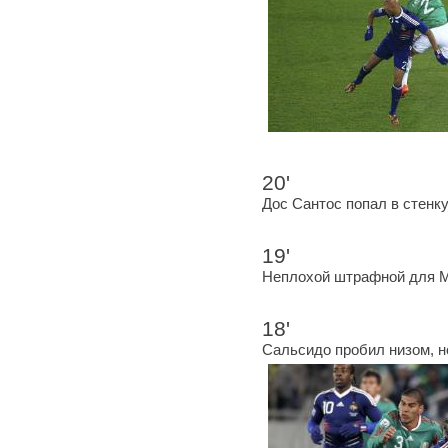
20'
Дос Сантос попал в стенку
19'
Неплохой штрафной для М
18'
Сальсидо пробил низом, но