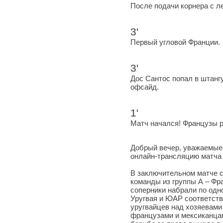
После подачи корнера с л
3'
Первый угловой Франции.
3'
Дос Сантос попал в штангу
офсайд.
1'
Матч начался! Французы р
Добрый вечер, уважаемые 
онлайн-трансляцию матча
В заключительном матче с
команды из группы А – Фр
соперники набрали по одн
Уругвая и ЮАР соответств
уругвайцев над хозяевами
французами и мексиканцам