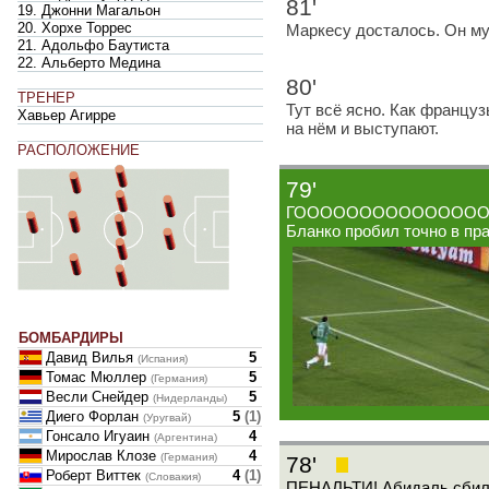
81'
19. Джонни Магальон
20. Хорхе Торрес
Маркесу досталось. Он му
21. Адольфо Баутиста
22. Альберто Медина
80'
ТРЕНЕР
Тут всё ясно. Как француз
Хавьер Агирре
на нём и выступают.
РАСПОЛОЖЕНИЕ
79'
ГООООООООООООООООЛ!!!
Бланко пробил точно в пра
БОМБАРДИРЫ
Давид Вилья
5
(Испания)
Томас Мюллер
5
(Германия)
Весли Снейдер
5
(Нидерланды)
Диего Форлан
5
(
1
)
(Уругвай)
Гонсало Игуаин
4
(Аргентина)
Мирослав Клозе
4
(Германия)
78'
Роберт Виттек
4
(
1
)
(Словакия)
ПЕНАЛЬТИ! Абидаль сбил Б