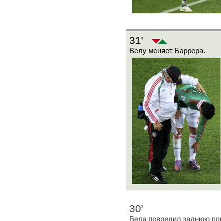
31'
Велу меняет Баррера.
30'
Вела повредил заднюю пов