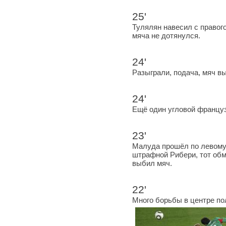
25'
Тулялян навесил с правог
мяча не дотянулся.
24'
Разыграли, подача, мяч в
24'
Ещё один угловой француз
23'
Малуда прошёл по левому 
штрафной Рибери, тот обм
выбил мяч.
22'
Много борьбы в центре по