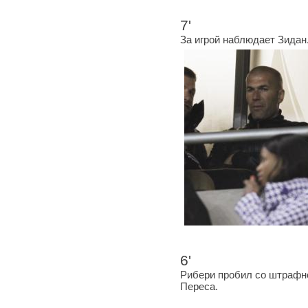
7'
За игрой наблюдает Зидан
6'
Рибери пробил со штрафног
Переса.