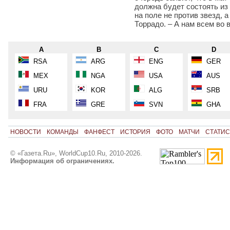
должна будет состоять из
на поле не против звезд, 
Торрадо. – А нам всем во 
A
B
C
D
RSA
ARG
ENG
GER
MEX
NGA
USA
AUS
URU
KOR
ALG
SRB
FRA
GRE
SVN
GHA
НОВОСТИ
КОМАНДЫ
ФАНФЕСТ
ИСТОРИЯ
ФОТО
МАТЧИ
СТАТИС
© «Газета.Ru», WorldCup10.Ru, 2010-2026.
Информация об ограничениях.