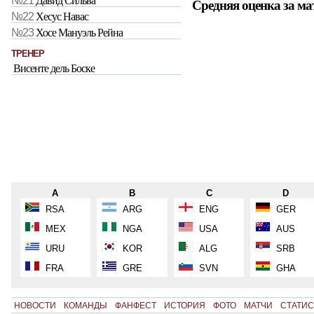
№21
Давид Сильва
Средняя оценка за ма
№22
Хесус Навас
№23
Хосе Мануэль Рейна
ТРЕНЕР
Висенте дель Боске
A
B
C
D
RSA
ARG
ENG
GER
MEX
NGA
USA
AUS
URU
KOR
ALG
SRB
FRA
GRE
SVN
GHA
НОВОСТИ
КОМАНДЫ
ФАНФЕСТ
ИСТОРИЯ
ФОТО
МАТЧИ
СТАТИС