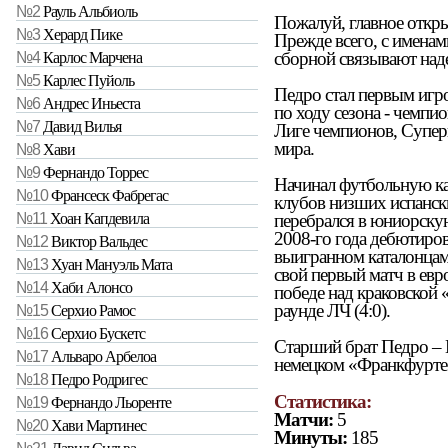
№2
Рауль Альбиоль
Пожалуй, главное откр
№3
Херард Пике
Прежде всего, с имена
сборной связывают над
№4
Карлос Марчена
№5
Карлес Пуйоль
Педро стал первым игр
№6
Андрес Иньеста
по ходу сезона - чемпи
№7
Давид Вилья
Лиге чемпионов, Супе
мира.
№8
Хави
№9
Фернандо Торрес
Начинал футбольную ка
№10
Франсеск Фабрегас
клубов низших испанск
перебрался в юниорску
№11
Хоан Капдевила
2008-го года дебютиро
№12
Виктор Вальдес
выигранном каталонцами
№13
Хуан Мануэль Мата
свой первый матч в евр
№14
Хаби Алонсо
победе над краковской
раунде ЛЧ (4:0).
№15
Серхио Рамос
№16
Серхио Бускетс
Старший брат Педро – К
№17
Альваро Арбелоа
немецком «Франкфурте»
№18
Педро Родригес
Статистика:
№19
Фернандо Льоренте
Матчи:
5
№20
Хави Мартинес
Минуты:
185