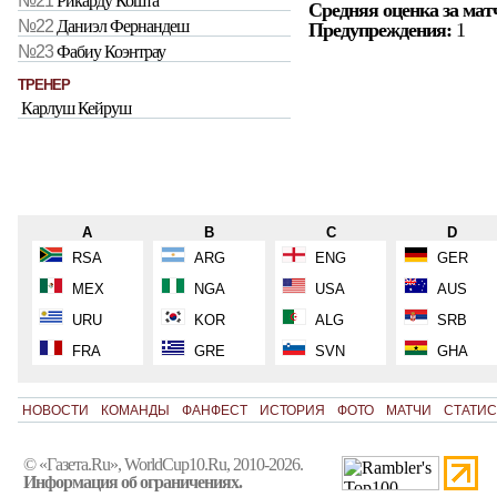
№21
Рикарду Кошта
Средняя оценка за мат
№22
Даниэл Фернандеш
Предупреждения:
1
№23
Фабиу Коэнтрау
ТРЕНЕР
Карлуш Кейруш
A
B
C
D
RSA
ARG
ENG
GER
MEX
NGA
USA
AUS
URU
KOR
ALG
SRB
FRA
GRE
SVN
GHA
НОВОСТИ
КОМАНДЫ
ФАНФЕСТ
ИСТОРИЯ
ФОТО
МАТЧИ
СТАТИС
© «Газета.Ru», WorldCup10.Ru, 2010-2026.
Информация об ограничениях.