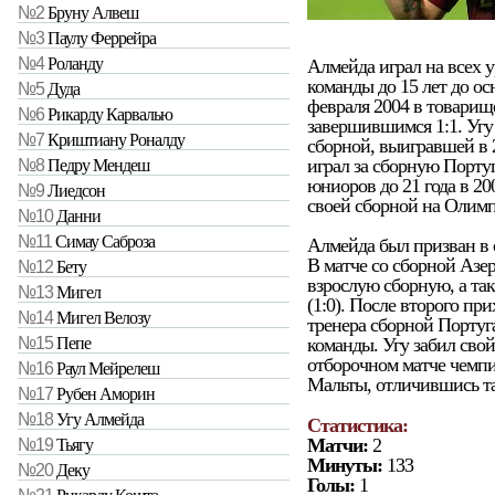
№2
Бруну Алвеш
№3
Паулу Феррейра
№4
Роланду
Алмейда играл на всех у
команды до 15 лет до о
№5
Дуда
февраля 2004 в товарищ
№6
Рикарду Карвалью
завершившимся 1:1. Угу
№7
Криштиану Роналду
сборной, выигравшей в 
играл за сборную Порту
№8
Педру Мендеш
юниоров до 21 года в 200
№9
Лиедсон
своей сборной на Олимп
№10
Данни
№11
Симау Саброза
Алмейда был призван в 
В матче со сборной Азер
№12
Бету
взрослую сборную, а та
№13
Мигел
(1:0). После второго пр
№14
Мигел Велозу
тренера сборной Португ
команды. Угу забил сво
№15
Пепе
отборочном матче чемпи
№16
Раул Мейрелеш
Мальты, отличившись та
№17
Рубен Аморин
№18
Угу Алмейда
Статистика:
Матчи:
2
№19
Тьягу
Минуты:
133
№20
Деку
Голы:
1