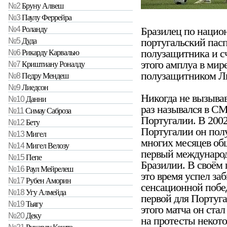
№2
Бруну Алвеш
№3
Паулу Феррейра
Бразилец по нацио
№4
Роланду
португальский пасп
№5
Дуда
полузащитника и с
№6
Рикарду Карвалью
этого амплуа в мир
№7
Криштиану Роналду
полузащитником Лиг
№8
Педру Мендеш
№9
Лиедсон
Никогда не вызыва
№10
Данни
раз назывался в С
№11
Симау Саброза
Португалии. В 2002
№12
Бету
Португалии он пол
№13
Мигел
многих месяцев об
№14
Мигел Велозу
первый международ
№15
Пепе
Бразилии. В своём 
№16
Раул Мейрелеш
это время успел за
№17
Рубен Аморин
сенсационной побед
№18
Угу Алмейда
первой для Португа
№19
Тьягу
этого матча он ста
№20
Деку
на протесты некото