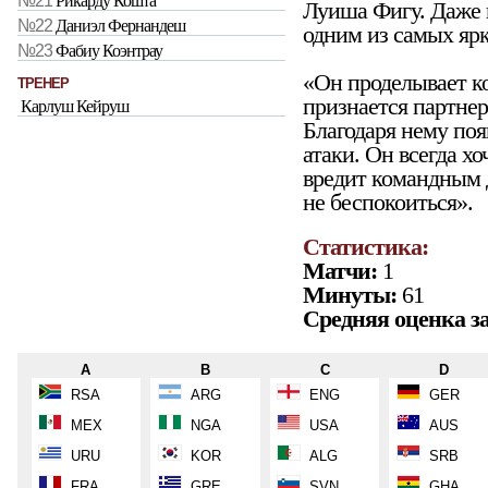
№21
Рикарду Кошта
Луиша Фигу. Даже п
№22
Даниэл Фернандеш
одним из самых ярк
№23
Фабиу Коэнтрау
«Он проделывает к
ТРЕНЕР
признается партне
Карлуш Кейруш
Благодаря нему поя
атаки. Он всегда хо
вредит командным 
не беспокоиться».
Статистика:
Матчи:
1
Минуты:
61
Средняя оценка за
A
B
C
D
RSA
ARG
ENG
GER
MEX
NGA
USA
AUS
URU
KOR
ALG
SRB
FRA
GRE
SVN
GHA