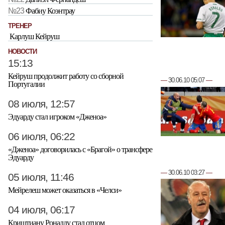
№23
Фабиу Коэнтрау
ТРЕНЕР
Карлуш Кейруш
НОВОСТИ
15:13
Кейруш продолжит работу со сборной
—
30.06.10 05:07
—
Португалии
08 июля, 12:57
Эдуарду стал игроком «Дженоа»
06 июля, 06:22
«Дженоа» договорилась с «Брагой» о трансфере
Эдуарду
—
30.06.10 03:27
—
05 июля, 11:46
Мейрелеш может оказаться в «Челси»
04 июля, 06:17
Криштиану Роналду стал отцом