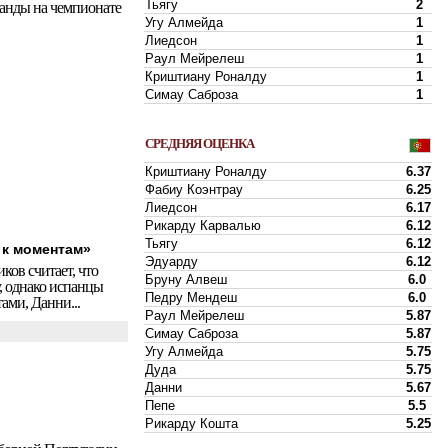
Тьягу
2
манды на чемпионате
Угу Алмейда
1
Лиедсон
1
Раул Мейрелеш
1
Криштиану Роналду
1
Симау Саброза
1
СРЕДНЯЯ ОЦЕНКА
Криштиану Роналду
6.37
Фабиу Коэнтрау
6.25
Лиедсон
6.17
Рикарду Карвалью
6.12
Тьягу
6.12
 к моментам»
Эдуарду
6.12
ков считает, что
Бруну Алвеш
6.0
, однако испанцы
Педру Мендеш
6.0
ами, Данни...
Раул Мейрелеш
5.87
Симау Саброза
5.87
Угу Алмейда
5.75
Дуда
5.75
Данни
5.67
Пепе
5.5
Рикарду Кошта
5.25