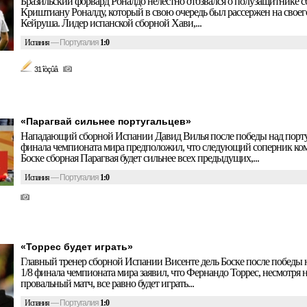
Бразильский форвард Роналдо нелестно отозвался о полузащитнике 
Криштиану Роналду, который в свою очередь был рассержен на своег
Кейруша. Лидер испанской сборной Хави,...
Испания
—
Португалия
1:0
31 îòçûâ
«Парагвай сильнее португальцев»
Нападающий сборной Испании Давид Вилья после победы над порту
финала чемпионата мира предположил, что следующий соперник ко
Боске сборная Парагвая будет сильнее всех предыдущих,...
Испания
—
Португалия
1:0
«Торрес будет играть»
Главный тренер сборной Испании Висенте дель Боске после победы 
1/8 финала чемпионата мира заявил, что Фернандо Торрес, несмотря 
провальный матч, все равно будет играть...
Испания
—
Португалия
1:0