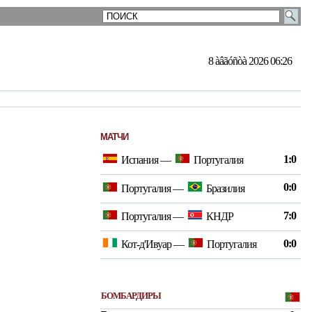
8 àâãóñòà 2026 06:26
МАТЧИ
1:0
Испания
—
Португалия
0:0
Португалия
—
Бразилия
7:0
Португалия
—
КНДР
0:0
Кот-д'Ивуар
—
Португалия
БОМБАРДИРЫ