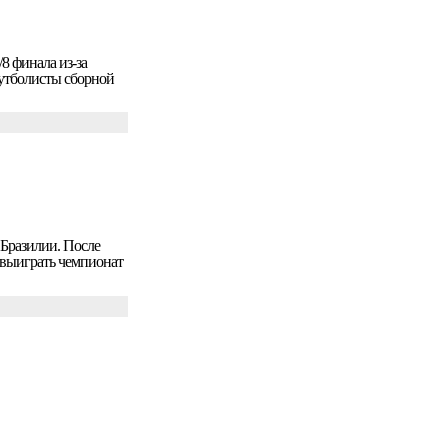
8 финала из-за
футболисты сборной
Бразилии. После
т выиграть чемпионат