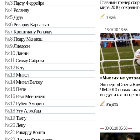
Главный тренер сбор
№3
Паулу Феррейра
мира-2010, сохранит 
№4
Роланду
№5
Дуда
1 îòçûâ
№6
Рикарду Карвалью
—
13.07.10 13:56
—
№7
Криштиану Роналду
№8
Педру Мендеш
№9
Лиедсон
№10
Данни
№11
Симау Саброза
№12
Бету
№13
Мигел
«Многих не устра
№14
Мигел Велозу
Эксперт «Газеты.Ru
№15
Пепе
ЧМ-2010 новых такти
введут из-за того, что
№16
Раул Мейрелеш
№17
Рубен Аморин
8 îòçûâîâ
№18
Угу Алмейда
№19
Тьягу
№20
Деку
—
30.06.10 05:58
—
№21
Рикарду Кошта
№22
Даниэл Фернандеш