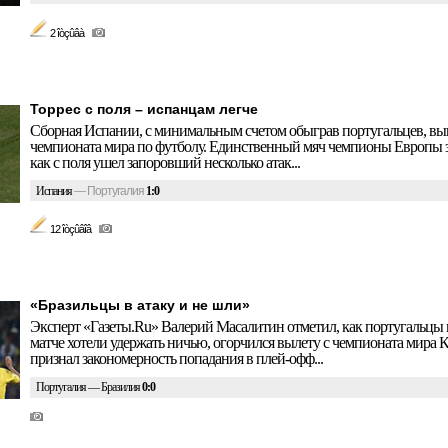
2 îòçûâà
Торрес с поля – испанцам легче
Сборная Испании, с минимальным счетом обыграв португальцев, вы
чемпионата мира по футболу. Единственный мяч чемпионы Европы з
как с поля ушел запоровший несколько атак...
Испания
—
Португалия
1:0
12 îòçûâîâ
«Бразильцы в атаку и не шли»
Эксперт «Газеты.Ru» Валерий Масалитин отметил, как португальцы 
матче хотели удержать ничью, огорчился вылету с чемпионата мира К
признал закономерность попадания в плей-офф...
Португалия — Бразилия
0:0