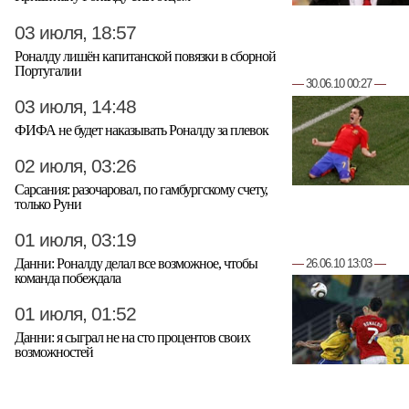
03 июля, 18:57
Роналду лишён капитанской повязки в сборной
Португалии
—
30.06.10 00:27
—
03 июля, 14:48
ФИФА не будет наказывать Роналду за плевок
02 июля, 03:26
Сарсания: разочаровал, по гамбургскому счету,
только Руни
01 июля, 03:19
Данни: Роналду делал все возможное, чтобы
—
26.06.10 13:03
—
команда побеждала
01 июля, 01:52
Данни: я сыграл не на сто процентов своих
возможностей