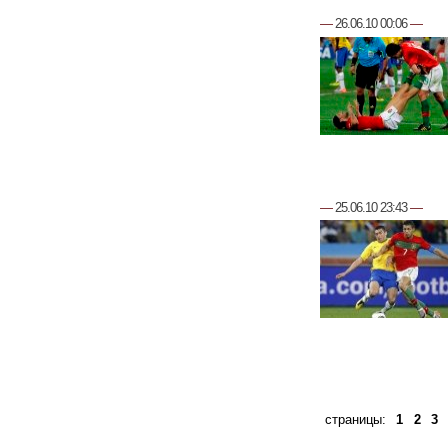
—
26.06.10 00:06
—
—
25.06.10 23:43
—
страницы:
1
2
3