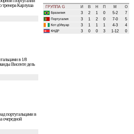
сборной Португалии
о тренера Карлуша
ГРУППА G
И
В
Н
П
М
О
3
2
1
0
5-2
7
Бразилия
3
1
2
0
7-0
5
Португалия
3
1
1
1
4-3
4
Кот-д'Ивуар
3
0
0
3
1-12
0
КНДР
гальцами в 1/8
манды Висенте дель
над португальцами в
на очередной