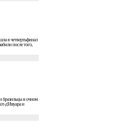
шла в четвертьфинал
абили после того,
и бразильцы в очном
от-д'Ивуара и