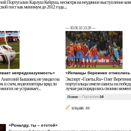
ной Португалии Карлуш Кейруш, несмотря на неудачное выступление ко
свой пост как минимум до 2012 года....
—
30.06.10 13:28
—
ивает непредсказуемость»
«Испанцы бережнее отнеслись
» Анатолий Бышовец не увидел на
Эксперт «Газеты.Ru» Олег Веретенни
к и схем, видеоповторы вряд ли
португальцы имели шансы на победу
 многих не устраивает...
лучше распорядились своими момент
Испания
—
Португалия
1:0
10 îòçûâîâ
«Роналду, ты – отстой»