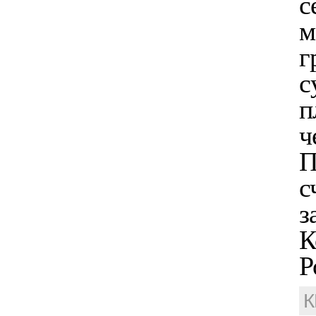
с
м
г
с
п
ч
П
с
з
К
Р
К