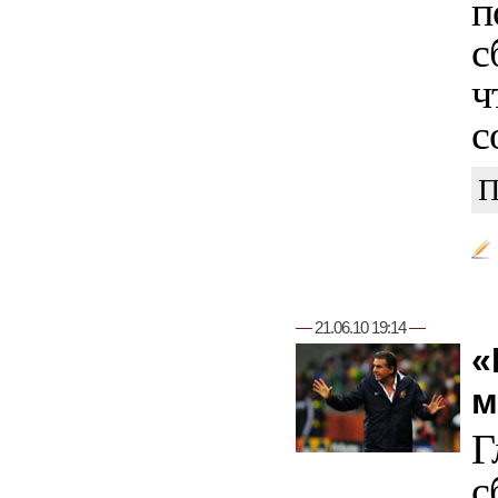
п
с
ч
с
П
—
21.06.10 19:14
—
«
м
Г
с