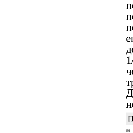
п
п
п
е
д
1
ч
т
Д
н
П