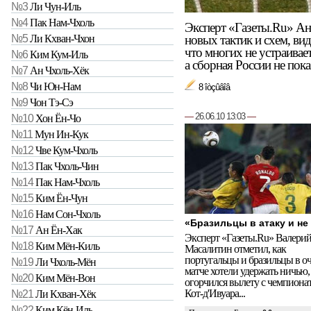
№3
Ли Чун-Иль
№4
Пак Нам-Чхоль
Эксперт «Газеты.Ru» Ан
новых тактик и схем, вид
№5
Ли Кхван-Чхон
что многих не устраивае
№6
Ким Кум-Иль
а сборная России не пок
№7
Ан Чхоль-Хёк
№8
Чи Юн-Нам
8 îòçûâîâ
№9
Чон Тэ-Сэ
—
26.06.10 13:03
—
№10
Хон Ён-Чо
№11
Мун Ин-Кук
№12
Чве Кум-Чхоль
№13
Пак Чхоль-Чин
№14
Пак Нам-Чхоль
№15
Ким Ён-Чун
№16
Нам Сон-Чхоль
«Бразильцы в атаку и не
№17
Ан Ён-Хак
Эксперт «Газеты.Ru» Валери
№18
Ким Мён-Киль
Масалитин отметил, как
португальцы и бразильцы в о
№19
Ли Чхоль-Мён
матче хотели удержать ничью,
№20
Ким Мён-Вон
огорчился вылету с чемпиона
Кот-д'Ивуара...
№21
Ли Кхван-Хёк
№22
Ким Кён-Иль