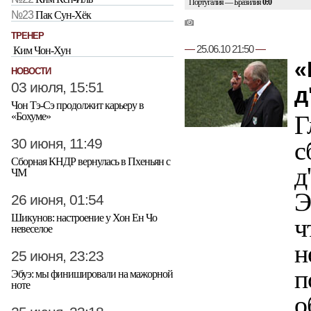
Португалия — Бразилия
0:0
№23
Пак Сун-Хёк
ТРЕНЕР
—
25.06.10 21:50
—
Ким Чон-Хун
«
НОВОСТИ
03 июля, 15:51
д
Чон Тэ-Сэ продолжит карьеру в
«Бохуме»
Г
30 июня, 11:49
с
Сборная КНДР вернулась в Пхеньян с
д
ЧМ
Э
26 июня, 01:54
Шикунов: настроение у Хон Ен Чо
ч
невеселое
н
25 июня, 23:23
п
Эбуэ: мы финишировали на мажорной
ноте
о