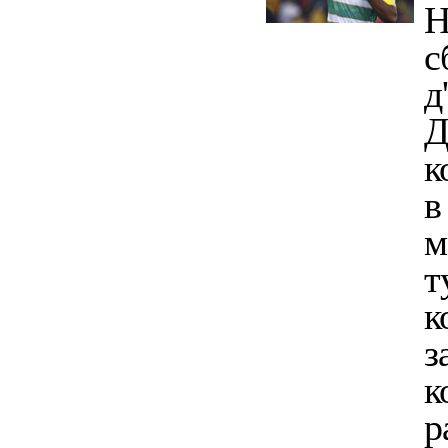
Н
с
д
Д
к
в
м
т
к
з
к
р