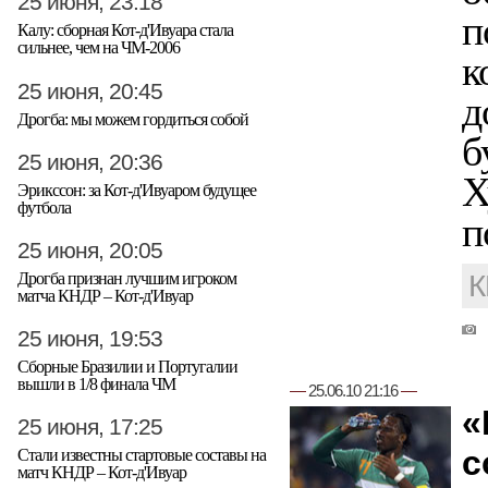
25 июня, 23:18
п
Калу: сборная Кот-д'Ивуара стала
сильнее, чем на ЧМ-2006
к
25 июня, 20:45
д
Дрогба: мы можем гордиться собой
б
25 июня, 20:36
Х
Эрикссон: за Кот-д'Ивуаром будущее
футбола
п
25 июня, 20:05
К
Дрогба признан лучшим игроком
матча КНДР – Кот-д'Ивуар
25 июня, 19:53
Сборные Бразилии и Португалии
вышли в 1/8 финала ЧМ
—
25.06.10 21:16
—
«
25 июня, 17:25
с
Стали известны стартовые составы на
матч КНДР – Кот-д'Ивуар