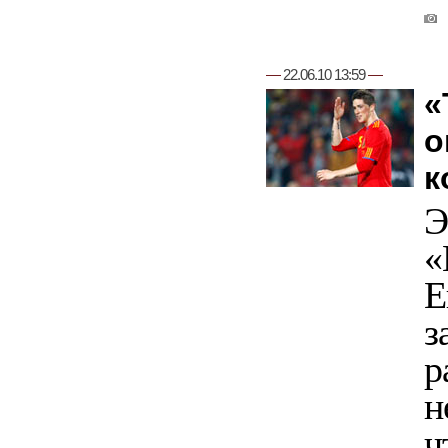
—
22.06.10 13:59
—
«
о
к
Э
«
Е
з
р
н
ч