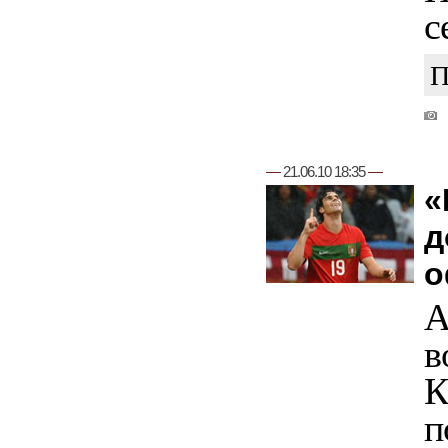
с
П
—
21.06.10 18:35
—
«
д
о
А
в
К
п