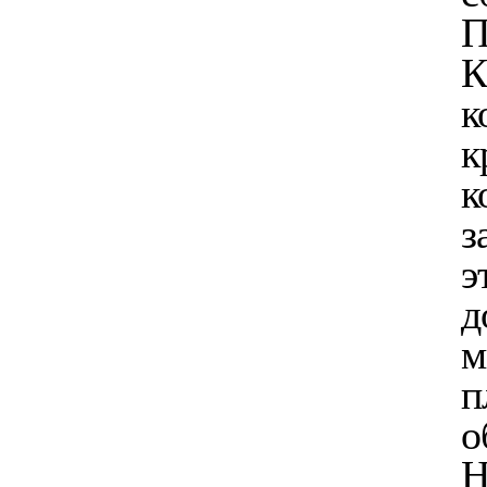
П
К
к
к
к
з
э
д
м
п
о
Н