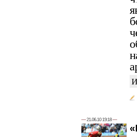
я
б
ч
о
н
а
И
—
21.06.10 19:18
—
«