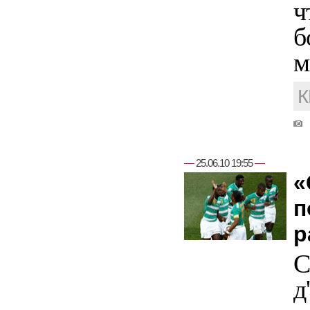
ч
б
м
К
—
25.06.10 19:55
—
«
п
р
С
д