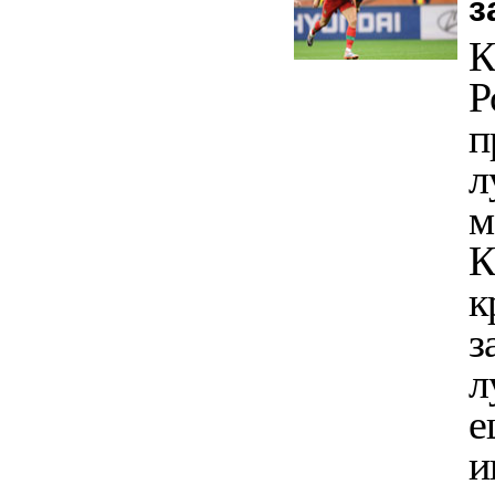
з
К
Р
п
л
м
К
к
з
л
е
и