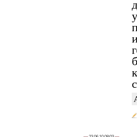
у
п
и
с
—
23.06.10 08:03
—