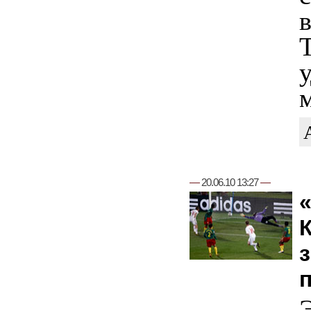
в
м
—
20.06.10 13:27
—