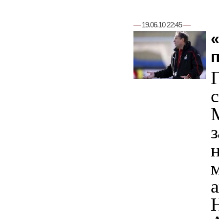
—
19.06.10 22:45
—
з
м
а