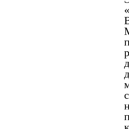
р
д
м
н
п