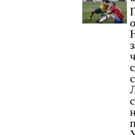
о
з
ч
с
с
с
п
У