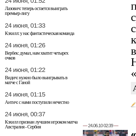
24 июня, 01:52
Лазович: теперь остается выиграть
с
премьер-лигу
24 июня, 01:33
Кэхилл: у нас фантастическая команда
к
24 июня, 01:26
в
Вербек: думал, нам хватит четырех
очков
24 июня, 01:22
«
Видич: нужно было выигрывать в
матче с Ганой
24 июня, 01:15
Антич: с нами поступили нечестно
24 июня, 00:37
Кэхилл признан лучшим игроком матча
—
24.06.10 02:39
—
Австралия - Сербия