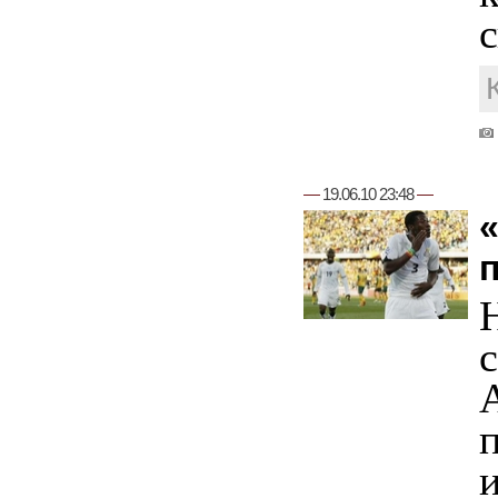
с
—
19.06.10 23:48
—
и