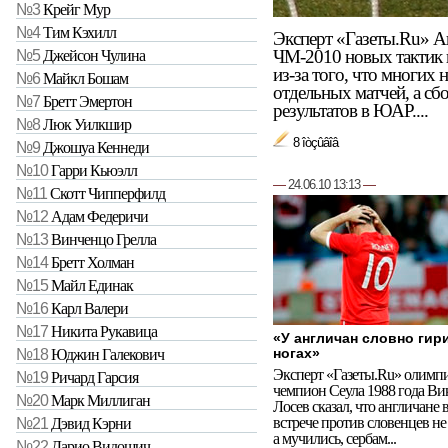
№3
Крейг Мур
№4
Тим Кэхилл
Эксперт «Газеты.Ru» А
ЧМ-2010 новых тактик и
№5
Джейсон Чулина
из-за того, что многих 
№6
Майкл Бошам
отдельных матчей, а сб
№7
Бретт Эмертон
результатов в ЮАР....
№8
Люк Уилкшир
8 îòçûâîâ
№9
Джошуа Кеннеди
№10
Гарри Кьюэлл
—
24.06.10 13:13
—
№11
Скотт Чипперфилд
№12
Адам Федеричи
№13
Винченцо Грелла
№14
Бретт Холман
№15
Майл Единак
№16
Карл Валери
№17
Никита Рукавица
«У англичан словно гир
№18
Юджин Галекович
ногах»
Эксперт «Газеты.Ru» олимп
№19
Ричард Гарсия
чемпион Сеула 1988 года Ви
№20
Марк Миллиган
Лосев сказал, что англичане 
встрече против словенцев не
№21
Дэвид Кэрни
а мучились, сербам...
№22
Дарио Видошич