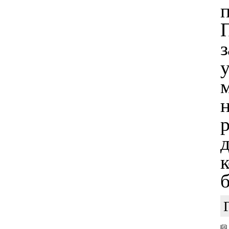
з
у
р
д
б