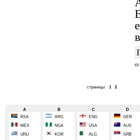
В
е
в
страницы:
1
2
A
B
C
D
RSA
ARG
ENG
GER
MEX
NGA
USA
AUS
URU
KOR
ALG
SRB