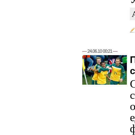
—
24.06.10 00:21
—
о
е
ф