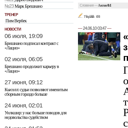
Словения
—
Англия
0:1
№23
Марк Брешиано
ТРЕНЕР
7 îòçûâîâ
Пим Вербек
—
24.06.10 03:47
—
НОВОСТИ
06 июля, 19:09
Бришиано подписал контракт с
«Лацио»
02 июля, 06:05
Брешиано продолжит карьеру в
«Лацио»
о
27 июня, 09:12
Кьюэлл: судьи позволяют именитым
сборным гораздо больше
т
24 июня, 02:01
Уилкшир: у нас больше поводов для
недовольства судейством
с