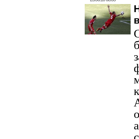
з
м
а
с