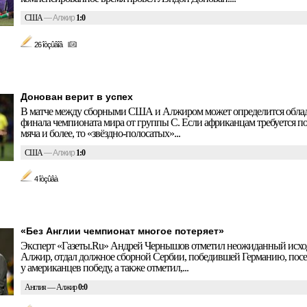
США
—
Алжир
1:0
26 îòçûâîâ
Донован верит в успех
В матче между сборными США и Алжиром может определится облада
финала чемпионата мира от группы С. Если африканцам требуется поб
мяча и более, то «звёздно-полосатых»...
США
—
Алжир
1:0
4 îòçûâà
«Без Англии чемпионат многое потеряет»
Эксперт «Газеты.Ru» Андрей Чернышов отметил неожиданный исход
Алжир, отдал должное сборной Сербии, победившей Германию, посе
у американцев победу, а также отметил,...
Англия — Алжир
0:0