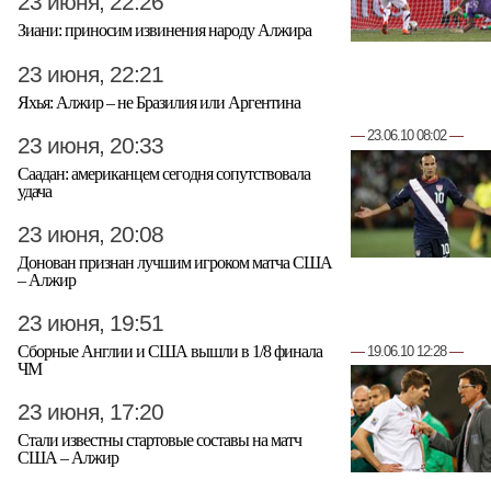
23 июня, 22:26
Зиани: приносим извинения народу Алжира
23 июня, 22:21
Яхья: Алжир – не Бразилия или Аргентина
—
23.06.10 08:02
—
23 июня, 20:33
Саадан: американцем сегодня сопутствовала
удача
23 июня, 20:08
Донован признан лучшим игроком матча США
– Алжир
23 июня, 19:51
Сборные Англии и США вышли в 1/8 финала
—
19.06.10 12:28
—
ЧМ
23 июня, 17:20
Стали известны стартовые составы на матч
США – Алжир