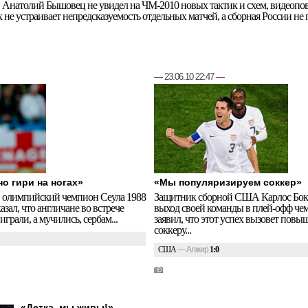
 Анатолий Бышовец не увидел на ЧМ-2010 новых тактик и схем, видеопов
их не устраивает непредсказуемость отдельных матчей, а сборная России не
—
23.06.10 22:47
—
но гири на ногах»
«Мы популяризируем соккер»
» олимпийский чемпион Сеула 1988
Защитник сборной США Карлос Бока
азал, что англичане во встрече
выход своей команды в плей-офф че
играли, а мучились, сербам...
заявил, что этот успех вызовет повы
соккеру...
США
—
Алжир
1:0
«Детка, мы живы!»