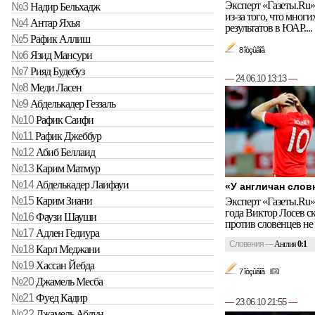
Эксперт «Газеты.Ru»
№3
Надир Бельхадж
из-за того, что мног
№4
Антар Яхья
результатов в ЮАР....
№5
Рафик Аллиш
8 îòçûâîâ
№6
Язид Мансури
№7
Рияд Будебуз
—
24.06.10 13:13
—
№8
Меди Ласен
№9
Абделькадер Геззаль
№10
Рафик Саифи
№11
Рафик Джеббур
№12
Абиб Беллаид
№13
Карим Матмур
№14
Абделькадер Лаифауи
«У англичан слов
№15
Карим Зиани
Эксперт «Газеты.Ru
года Виктор Лосев ск
№16
Фаузи Шауши
против словенцев не 
№17
Адлен Гедиура
Словения
—
Англия
0:1
№18
Карл Меджани
№19
Хассан Йебда
7 îòçûâîâ
№20
Джамель Месба
№21
Фуед Кадир
—
23.06.10 21:55
—
№22
Джамель Абдун