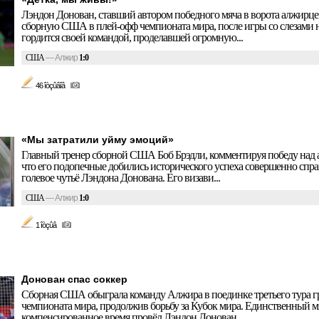
Лэндон Донован, ставший автором победного мяча в ворота алжирце
сборную США в плей-офф чемпионата мира, после игры со слезами на
гордится своей командой, проделавшей огромную...
США
—
Алжир
1:0
46 îòçûâîâ
«Мы затратили уйму эмоций»
Главный тренер сборной США Боб Брэдли, комментируя победу над 
что его подопечные добились исторического успеха совершенно спра
голевое чутьё Лэндона Донована. Его визави...
США
—
Алжир
1:0
1 îòçûâ
Донован спас соккер
Сборная США обыграла команду Алжира в поединке третьего тура г
чемпионата мира, продолжив борьбу за Кубок мира. Единственный м
компенсированное время провёл Лэндон Донован....