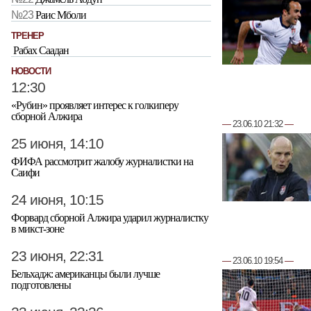
№23
Раис Мболи
ТРЕНЕР
Рабах Саадан
НОВОСТИ
12:30
«Рубин» проявляет интерес к голкиперу
сборной Алжира
—
23.06.10 21:32
—
25 июня, 14:10
ФИФА рассмотрит жалобу журналистки на
Саифи
24 июня, 10:15
Форвард сборной Алжира ударил журналистку
в микст-зоне
23 июня, 22:31
—
23.06.10 19:54
—
Бельхадж: американцы были лучше
подготовлены