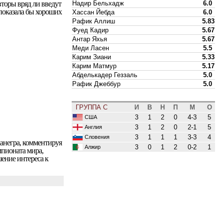
Надир Бельхадж
6.0
торы вряд ли введут
 показала бы хороших
Хассан Йебда
6.0
Рафик Аллиш
5.83
Фуед Кадир
5.67
Антар Яхья
5.67
Меди Ласен
5.5
Карим Зиани
5.33
Карим Матмур
5.17
Абделькадер Геззаль
5.0
Рафик Джеббур
5.0
ГРУППА C
И
В
Н
П
М
О
3
1
2
0
4-3
5
США
3
1
2
0
2-1
5
Англия
3
1
1
1
3-3
4
Словения
негра, комментируя
3
0
1
2
0-2
1
Алжир
мпионата мира,
шение интереса к