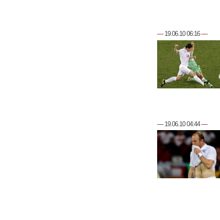
—
19.06.10 06:16
—
—
19.06.10 04:44
—