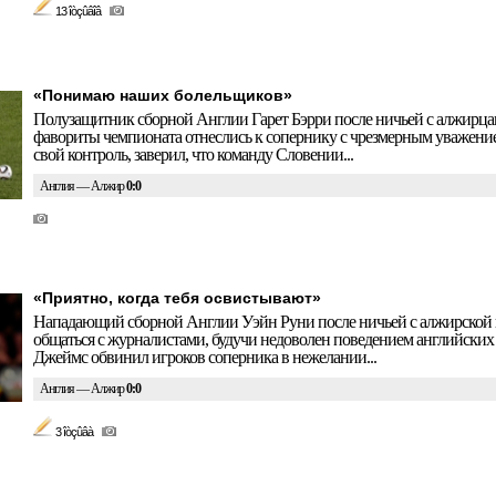
13 îòçûâîâ
«Понимаю наших болельщиков»
Полузащитник сборной Англии Гарет Бэрри после ничьей с алжирцам
фавориты чемпионата отнеслись к сопернику с чрезмерным уважением
свой контроль, заверил, что команду Словении...
Англия — Алжир
0:0
«Приятно, когда тебя освистывают»
Нападающий сборной Англии Уэйн Руни после ничьей с алжирской 
общаться с журналистами, будучи недоволен поведением английских
Джеймс обвинил игроков соперника в нежелании...
Англия — Алжир
0:0
3 îòçûâà