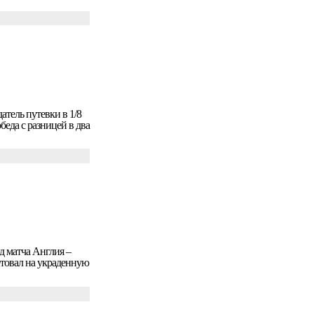
тель путевки в 1/8
еда с разницей в два
 матча Англия –
товал на украденную