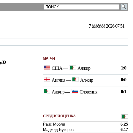
7 àâãóñòà 2026 07:51
МАТЧИ
ь»
1:0
США
—
Алжир
0:0
Англия
—
Алжир
0:1
Алжир
—
Словения
СРЕДНЯЯ ОЦЕНКА
Раис Мболи
6.25
Маджид Бугерра
6.17