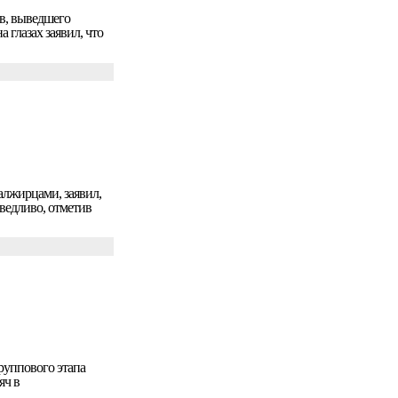
в, выведшего
 глазах заявил, что
алжирцами, заявил,
ведливо, отметив
руппового этапа
яч в