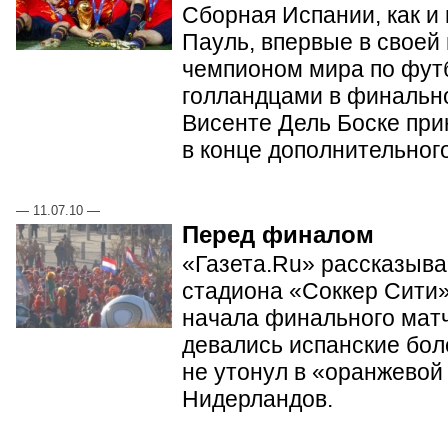
Сборная Испании, как и
Пауль, впервые в своей
чемпионом мира по фут
голландцами в финальн
Висенте Дель Боске при
в конце дополнительног
—
11.07.10
—
Перед финалом
«Газета.Ru» рассказывае
стадиона «Соккер Сити»
начала финального матч
девались испанские бол
не утонул в «оранжевой
Нидерландов.