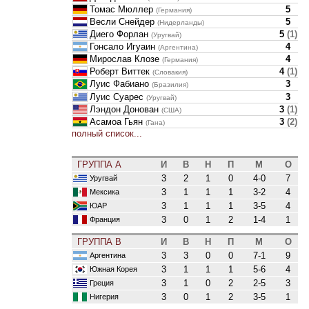
Томас Мюллер
5
(Германия)
Весли Снейдер
5
(Нидерланды)
Диего Форлан
5
(
1
)
(Уругвай)
Гонсало Игуаин
4
(Аргентина)
Мирослав Клозе
4
(Германия)
Роберт Виттек
4
(
1
)
(Словакия)
Луис Фабиано
3
(Бразилия)
Луис Суарес
3
(Уругвай)
Лэндон Донован
3
(
1
)
(США)
Асамоа Гьян
3
(
2
)
(Гана)
полный список...
ГРУППА A
И
В
Н
П
М
О
3
2
1
0
4-0
7
Уругвай
3
1
1
1
3-2
4
Мексика
3
1
1
1
3-5
4
ЮАР
3
0
1
2
1-4
1
Франция
ГРУППА B
И
В
Н
П
М
О
3
3
0
0
7-1
9
Аргентина
3
1
1
1
5-6
4
Южная Корея
3
1
0
2
2-5
3
Греция
3
0
1
2
3-5
1
Нигерия