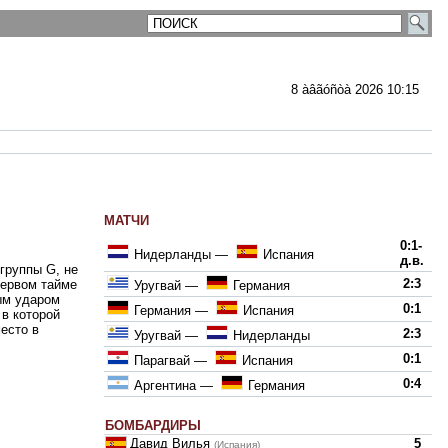
8 àâãóñòà 2026 10:15
МАТЧИ
ментарии
0:1-
Нидерланды
—
Испания
д.в.
 группы G, не
2:3
первом тайме
Уругвай
—
Германия
ым ударом
0:1
Германия
—
Испания
в которой
есто в
2:3
Уругвай
—
Нидерланды
0:1
Парагвай
—
Испания
0:4
Аргентина
—
Германия
БОМБАРДИРЫ
Давид Вилья
5
(Испания)