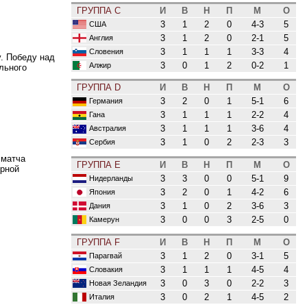
ГРУППА C
И
В
Н
П
М
О
3
1
2
0
4-3
5
США
3
1
2
0
2-1
5
Англия
3
1
1
1
3-3
4
Словения
. Победу над
3
0
1
2
0-2
1
Алжир
льного
ГРУППА D
И
В
Н
П
М
О
3
2
0
1
5-1
6
Германия
3
1
1
1
2-2
4
Гана
3
1
1
1
3-6
4
Австралия
3
1
0
2
2-3
3
Сербия
 матча
ГРУППА E
И
В
Н
П
М
О
орной
3
3
0
0
5-1
9
Нидерланды
3
2
0
1
4-2
6
Япония
3
1
0
2
3-6
3
Дания
3
0
0
3
2-5
0
Камерун
ГРУППА F
И
В
Н
П
М
О
3
1
2
0
3-1
5
Парагвай
3
1
1
1
4-5
4
Словакия
3
0
3
0
2-2
3
Новая Зеландия
3
0
2
1
4-5
2
Италия