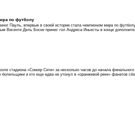
мира по футболу
миног Пауль, впервые в своей истории стала чемпионом мира по футболу
ым Висенте Дель Боске принес гол Андреса Иньесты в конце дополните
возле стадиона «Соккер Сити» за несколько часов до начала финального
е болельщики и кто еще едва не утонул в «оранжевой реке» фанатов сб