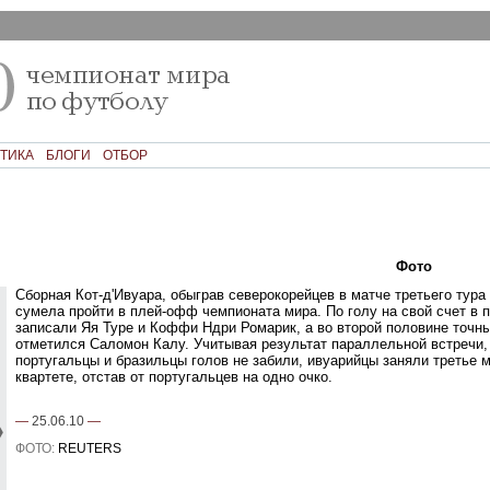
ТИКА
БЛОГИ
ОТБОР
Текст
Фото
Ком
Сборная Кот-д'Ивуара, обыграв северокорейцев в матче третьего тура
сумела пройти в плей-офф чемпионата мира. По голу на свой счет в 
записали Яя Туре и Коффи Ндри Ромарик, а во второй половине точн
отметился Саломон Калу. Учитывая результат параллельной встречи, 
португальцы и бразильцы голов не забили, ивуарийцы заняли третье м
квартете, отстав от португальцев на одно очко.
—
25.06.10
—
ФОТО:
REUTERS