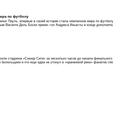
мира по футболу
миног Пауль, впервые в своей истории стала чемпионом мира по футболу
ым Висенте Дель Боске принес гол Андреса Иньесты в конце дополните
возле стадиона «Соккер Сити» за несколько часов до начала финального
е болельщики и кто еще едва не утонул в «оранжевой реке» фанатов сб