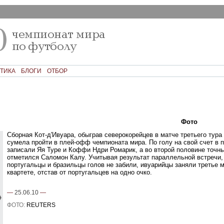
ТИКА
БЛОГИ
ОТБОР
Текст
Фото
Ком
Сборная Кот-д'Ивуара, обыграв северокорейцев в матче третьего тура
сумела пройти в плей-офф чемпионата мира. По голу на свой счет в 
записали Яя Туре и Коффи Ндри Ромарик, а во второй половине точн
отметился Саломон Калу. Учитывая результат параллельной встречи, 
португальцы и бразильцы голов не забили, ивуарийцы заняли третье м
квартете, отстав от португальцев на одно очко.
—
25.06.10
—
ФОТО:
REUTERS