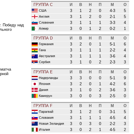
ГРУППА C
И
В
Н
П
М
О
3
1
2
0
4-3
5
США
3
1
2
0
2-1
5
Англия
3
1
1
1
3-3
4
Словения
. Победу над
3
0
1
2
0-2
1
Алжир
льного
ГРУППА D
И
В
Н
П
М
О
3
2
0
1
5-1
6
Германия
3
1
1
1
2-2
4
Гана
3
1
1
1
3-6
4
Австралия
3
1
0
2
2-3
3
Сербия
 матча
ГРУППА E
И
В
Н
П
М
О
орной
3
3
0
0
5-1
9
Нидерланды
3
2
0
1
4-2
6
Япония
3
1
0
2
3-6
3
Дания
3
0
0
3
2-5
0
Камерун
ГРУППА F
И
В
Н
П
М
О
3
1
2
0
3-1
5
Парагвай
3
1
1
1
4-5
4
Словакия
3
0
3
0
2-2
3
Новая Зеландия
3
0
2
1
4-5
2
Италия