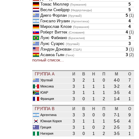
Томас Мюллер
5
(Германия)
Весли Снейдер
5
(Нидерланды)
Диего Форлан
5
(
1
)
(Уругвай)
Гонсало Игуаин
4
(Аргентина)
Мирослав Клозе
4
(Германия)
Роберт Виттек
4
(
1
)
(Словакия)
Луис Фабиано
3
(Бразилия)
Луис Суарес
3
(Уругвай)
Лэндон Донован
3
(
1
)
(США)
Асамоа Гьян
3
(
2
)
(Гана)
полный список...
ГРУППА A
И
В
Н
П
М
О
3
2
1
0
4-0
7
Уругвай
3
1
1
1
3-2
4
Мексика
3
1
1
1
3-5
4
ЮАР
3
0
1
2
1-4
1
Франция
ГРУППА B
И
В
Н
П
М
О
3
3
0
0
7-1
9
Аргентина
3
1
1
1
5-6
4
Южная Корея
3
1
0
2
2-5
3
Греция
3
0
1
2
3-5
1
Нигерия