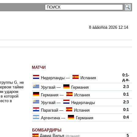
8 àâãóñòà 2026 12:14
МАТЧИ
ментарии
0:1-
Нидерланды
—
Испания
д.в.
 группы G, не
2:3
первом тайме
Уругвай
—
Германия
ым ударом
0:1
Германия
—
Испания
в которой
есто в
2:3
Уругвай
—
Нидерланды
0:1
Парагвай
—
Испания
0:4
Аргентина
—
Германия
БОМБАРДИРЫ
Давид Вилья
5
(Испания)