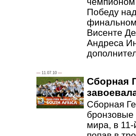
чемпионом 
Победу над
финальном
Висенте Де
Андреса Ин
дополнител
—
11.07.10
—
Сборная 
завоевал
Сборная Г
бронзовые
мира, в 11-
попав в тр