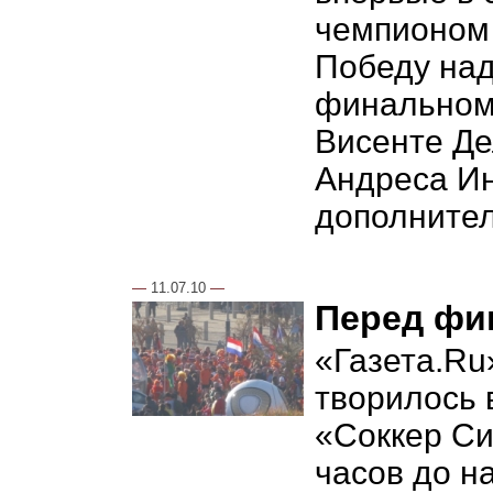
чемпионом 
Победу над
финальном
Висенте Де
Андреса Ин
дополнител
—
11.07.10
—
Перед фи
«Газета.Ru
творилось 
«Соккер Си
часов до н