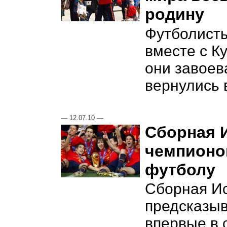
родину
Футболист
вместе с К
они завоев
вернулись 
—
12.07.10
—
Сборная 
чемпионо
футболу
Сборная Ис
предсказыв
впервые в 