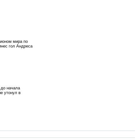
пионом мира по
инес гол Андреса
 до начала
е утонул в