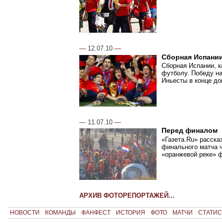
—
12.07.10
—
Сборная Испании
Сборная Испании, к
футболу. Победу н
Иньесты в конце до
—
11.07.10
—
Перед финалом
«Газета.Ru» расска
финального матча ч
«оранжевой реке» 
АРХИВ ФОТОРЕПОРТАЖЕЙ...
НОВОСТИ
КОМАНДЫ
ФАНФЕСТ
ИСТОРИЯ
ФОТО
МАТЧИ
СТАТИС