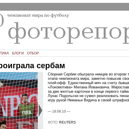
ТИКА
БЛОГИ
ОТБОР
роиграла сербам
Сборная Сербии обыграла немцев во втором т
этапа чемпионата мира, заметно повысив сво
плей-офф. Единственный мяч на счету бывше
«Локомотива» Милана Йовановича. Мирослав
за две желтые карточки в конце первого тайма
Лукас Подольски не сумел реализовать пенал
игру рукой Неманьи Видича в своей штрафно
—
18.06.10
—
ФОТО:
REUTERS