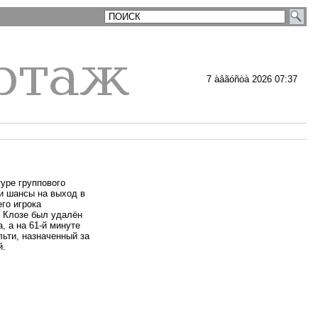
7 àâãóñòà 2026 07:37
уре группового
и шансы на выход в
го игрока
 Клозе был удалён
, а на 61-й минуте
ьти, назначенный за
й.