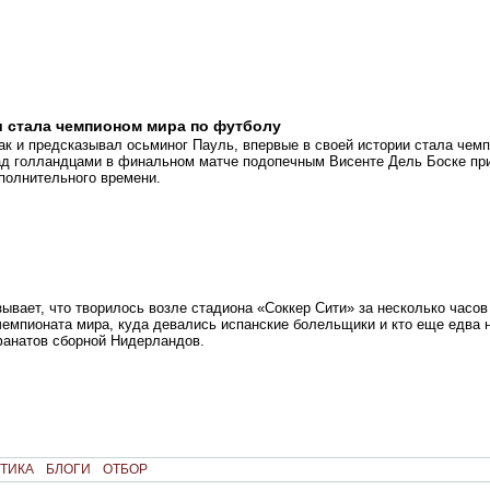
 стала чемпионом мира по футболу
ак и предсказывал осьминог Пауль, впервые в своей истории стала чем
ад голландцами в финальном матче подопечным Висенте Дель Боске пр
полнительного времени.
зывает, что творилось возле стадиона «Соккер Сити» за несколько часов
емпионата мира, куда девались испанские болельщики и кто еще едва н
фанатов сборной Нидерландов.
ТИКА
БЛОГИ
ОТБОР