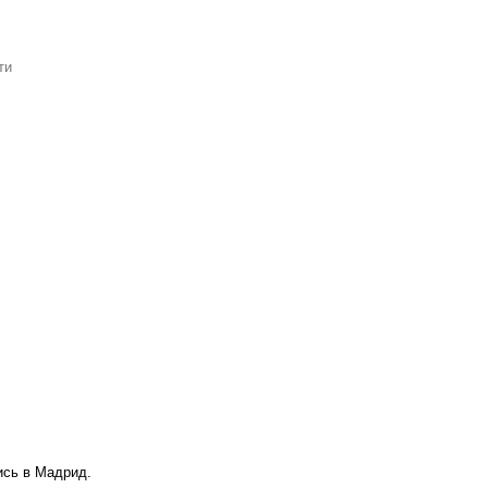
ти
ись в Мадрид.