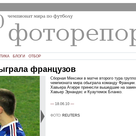
ТИКА
БЛОГИ
ОТБОР
ыграла французов
Сборная Мексики в матче второго тура группо
чемпионата мира обыграла команду Франции
Хавьера Агирре принесли вышедшие на зам
Хавьер Эрнандес и Куаутемок Бланко.
—
18.06.10
—
ФОТО:
REUTERS