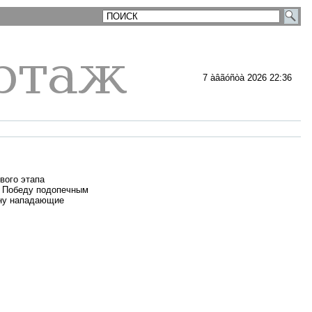
7 àâãóñòà 2026 22:36
вого этапа
. Победу подопечным
ену нападающие