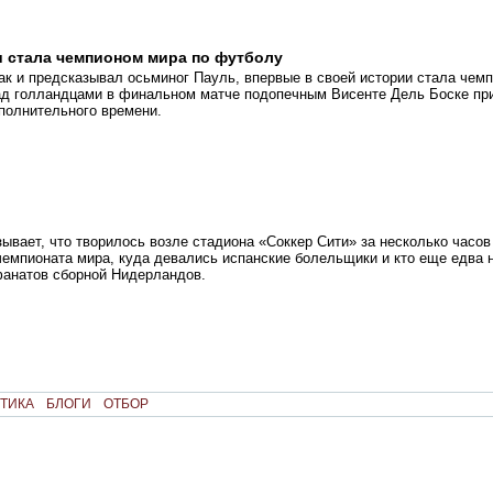
 стала чемпионом мира по футболу
ак и предсказывал осьминог Пауль, впервые в своей истории стала чем
ад голландцами в финальном матче подопечным Висенте Дель Боске пр
полнительного времени.
зывает, что творилось возле стадиона «Соккер Сити» за несколько часов
емпионата мира, куда девались испанские болельщики и кто еще едва н
фанатов сборной Нидерландов.
ТИКА
БЛОГИ
ОТБОР