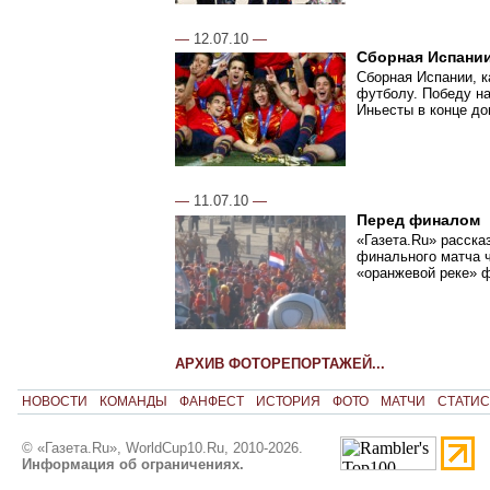
—
12.07.10
—
Сборная Испании
Сборная Испании, к
футболу. Победу н
Иньесты в конце до
—
11.07.10
—
Перед финалом
«Газета.Ru» расска
финального матча ч
«оранжевой реке» 
АРХИВ ФОТОРЕПОРТАЖЕЙ...
НОВОСТИ
КОМАНДЫ
ФАНФЕСТ
ИСТОРИЯ
ФОТО
МАТЧИ
СТАТИС
© «Газета.Ru», WorldCup10.Ru, 2010-2026.
Информация об ограничениях.