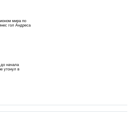
пионом мира по
инес гол Андреса
 до начала
е утонул в