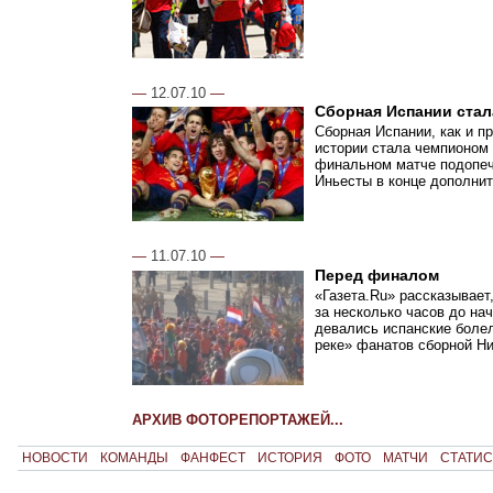
—
12.07.10
—
Сборная Испании стал
Сборная Испании, как и п
истории стала чемпионом
финальном матче подопеч
Иньесты в конце дополнит
—
11.07.10
—
Перед финалом
«Газета.Ru» рассказывает
за несколько часов до на
девались испанские болел
реке» фанатов сборной Н
АРХИВ ФОТОРЕПОРТАЖЕЙ...
НОВОСТИ
КОМАНДЫ
ФАНФЕСТ
ИСТОРИЯ
ФОТО
МАТЧИ
СТАТИС