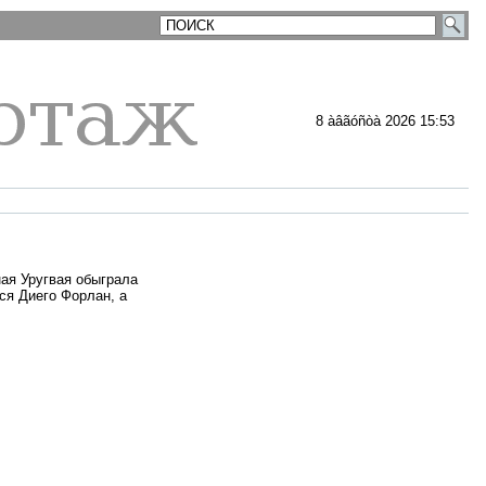
8 àâãóñòà 2026 15:53
ная Уругвая обыграла
ся Диего Форлан, а