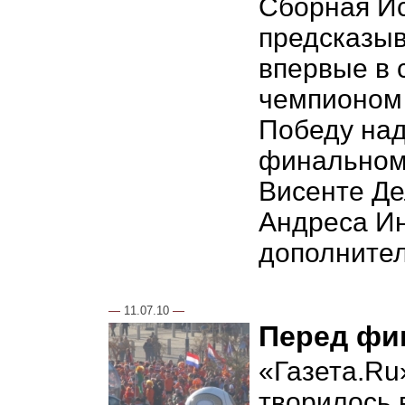
Сборная Ис
предсказыв
впервые в 
чемпионом 
Победу над
финальном
Висенте Де
Андреса Ин
дополнител
—
11.07.10
—
Перед фи
«Газета.Ru
творилось 