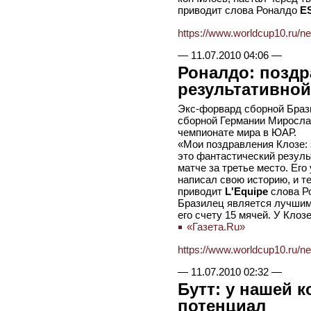
приводит слова Роналдо
E
https://www.worldcup10.ru/n
—
11.07.2010 04:06
—
Роналдо: поздр
результативной
Экс-форвард сборной Браз
сборной Германии Мирослав
чемпионате мира в ЮАР.
«Мои поздравления Клозе: 
это фантастический результ
матче за третье место. Его
написал свою историю, и те
приводит
L'Equipe
слова Р
Бразилец является лучшим
его счету 15 мячей. У Клоз
«Газета.Ru»
https://www.worldcup10.ru/n
—
11.07.2010 02:32
—
Бутт: у нашей 
потенциал