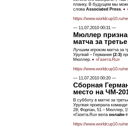
планку. В будущем мы може
слова
Associated Press
.
«
https://www.worldcup10.ru/n
—
11.07.2010 00:31
—
Мюллер призна
матча за третье
Лучшим игроком матча за т
Уругвай – Германия
(2:3)
пр
Мюллер.
«Газета.Ru»
https://www.worldcup10.ru/n
—
11.07.2010 00:20
—
Сборная Герман
место на ЧМ-20
В субботу в матче за трет
Уругвая проиграла команде 
28; Форлан, 51 – Мюллер, 19
«Газета.Ru» вела
онлайн-
https://www.worldcup10.ru/n