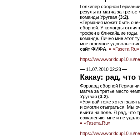
Голкипер сборной Германи
результат матча за третье
команды Уругвая
(3:2)
.
«Германия может быть оче
сборной. У команды отлич
трофеи в ближайшие годы.
команде. Лично мне этот т
мне огромное удовольствие
сайт ФИФА
.
«Газета.Ru»
https://www.worldcup10.ru/n
—
11.07.2010 02:23
—
Какау: рад, что
Форвард сборной Германии
матча за третье место чем
Уругвая
(3:2)
.
«Уругвай тоже хотел занять
и смогли отыграться. Мы о
выйти на поле. Я рад, что т
сожалению, мне и не удало
«Газета.Ru»
https://www.worldcup10.ru/n