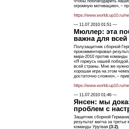
чтобы поблагодарить наши
огромную мотивацию», – пр
https://www.worldcup10.ru/n
—
11.07.2010 01:51
—
Мюллер: эта по
важна для всей
Полузащитник сборной Ге
прокомментировал результа
мира-2010 против команды
«Я горжусь нашей победой.
всей страны. Мне же нужно
хорошая игра на этом чемп
достаточно сложно», – при
https://www.worldcup10.ru/n
—
11.07.2010 01:46
—
Янсен: мы доказ
проблем с наст
Защитник сборной Германи
результат матча за третье
команды Уругвая
(3:2)
.