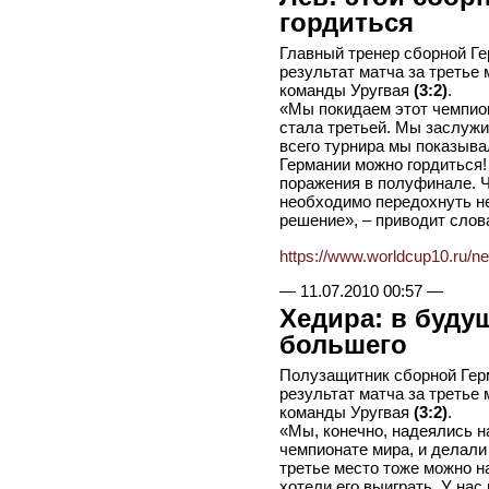
гордиться
Главный тренер сборной Г
результат матча за третье
команды Уругвая
(3:2)
.
«Мы покидаем этот чемпион
стала третьей. Мы заслужи
всего турнира мы показыва
Германии можно гордиться!
поражения в полуфинале. Ч
необходимо передохнуть не
решение», – приводит сло
https://www.worldcup10.ru/n
—
11.07.2010 00:57
—
Хедира: в буд
большего
Полузащитник сборной Гер
результат матча за третье
команды Уругвая
(3:2)
.
«Мы, конечно, надеялись н
чемпионате мира, и делали
третье место тоже можно 
хотели его выиграть. У нас