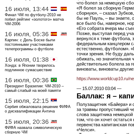
что болел за немецкую сбо
16 июля, 13:44
«Я болел за сборную Герма
сборную», – сказал Зубков
Финал ЧМ по футболу-2010 не
бы не Пауль, – вы знаете, о
побил рейтинг «золотого» матча
все было бы, наверное, нор
ЧМ-2006
«Его собрата вчера мы съе
16 июля, 05:36
Позже, выступая перед уча
вернулся к теме футбола, з
Карпин: с Дель Боске были
федеральным канцлером са
постоянными участниками
естественно, футболом». «
телепрограммы о футболе
точки зрения. Не буду даль
16 июля, 01:38
обижать, но значительная 
действительно болела за г
Хонда: в Японии творилось
виноваты, виноваты други
подлинное сумасшествие
https://www.worldcup10.ru/n
16 июля, 00:36
Президент Бразилии: ЧМ-2010 –
—
15.07.2010 03:04
—
самый слабый на моей памяти
Баллак: я – ка
15 июля, 22:15
Полузащитник «Байера» и 
Сербия обжаловала решение ФИФА
за травмы пропустивший ч
о дисквалификации Антича
слова защитника немецкой
том, что он хочет остаться
15 июля, 20:36
первенства капитанская по
ФИФА назвала символическую
«Челси».
сборную ЧМ