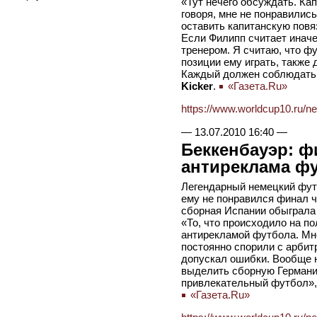
«Тут нечего обсуждать. Ка
говоря, мне не понравились
оставить капитанскую повяз
Если Филипп считает иначе
тренером. Я считаю, что ф
позиции ему играть, также 
Каждый должен соблюдать 
Kicker
.
«Газета.Ru»
https://www.worldcup10.ru/n
—
13.07.2010 16:40
—
Беккенбауэр: ф
антиреклама ф
Легендарный немецкий фут
ему не понравился финал ч
сборная Испании обыграла 
«То, что происходило на п
антирекламой футбола. Мне
постоянно спорили с арбитр
допускал ошибки. Вообще н
выделить сборную Германии
привлекательный футбол»,
«Газета.Ru»