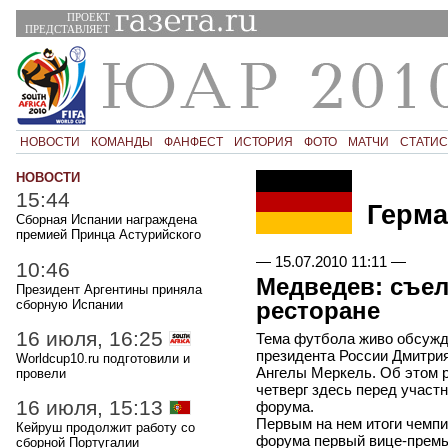
ПРОЕКТ
ПРЕДСТАВЛЯЕТ
НОВОСТИ
КОМАНДЫ
ФАНФЕСТ
ИСТОРИЯ
ФОТО
МАТЧИ
СТАТИС
НОВОСТИ
15:44
Герма
Сборная Испании награждена
премией Принца Астурийского
—
15.07.2010 11:11
—
10:46
Медведев: съел
Президент Аргентины приняла
сборную Испании
ресторане
16 июля, 16:25
Тема футбола живо обсуж
президента России Дмитри
Worldcup10.ru подготовили и
Ангелы Меркель. Об этом 
провели
четверг здесь перед участ
16 июля, 15:13
форума.
Первым на нем итоги чемп
Кейруш продолжит работу со
форума первый вице-премье
сборной Португалии