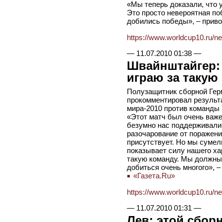
«Мы теперь доказали, что у
Это просто невероятная по
добились победы», – приво
https://www.worldcup10.ru/n
—
11.07.2010 01:38
—
Швайнштайгер: 
играю за такую
Полузащитник сборной Гер
прокомментировал результа
мира-2010 против команды
«Этот матч был очень важ
безумно нас поддерживали.
разочарование от поражен
присутствует. Но мы сумели
показывает силу нашего хар
такую команду. Мы должны
добиться очень многого», –
«Газета.Ru»
https://www.worldcup10.ru/n
—
11.07.2010 01:31
—
Лев: этой сбор