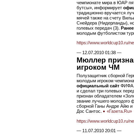
чемпионате мира в ЮАР пят
бутсы», информирует
офиц
традиционно вручается лу
мячей также на счету Вильи
Снейдера (Нидерланды), н
голевых передач (3).
Ранее
молодым футболистом тур
https://www.worldcup10.ru/n
—
12.07.2010 01:38
—
Мюллер призн
игроком ЧМ
Полузащитник сборной Гер
молодым игроком чемпиона
официальный сайт
ФИФА. 
и сделал три голевых перед
признан обладателем «Зол
звание лучшего молодого 
сборной Ганы Андре Айю и
Дос Сантос.
«Газета.Ru»
https://www.worldcup10.ru/n
—
11.07.2010 20:01
—