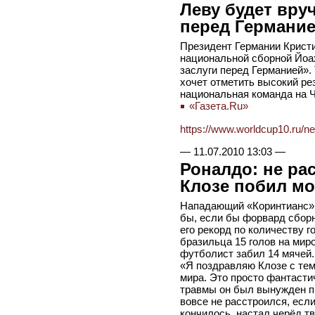
Леву будет вруч
перед Германи
Президент Германии Кристи
национальной сборной Йоа
заслуги перед Германией».
хочет отметить высокий ре
национальная команда на 
«Газета.Ru»
https://www.worldcup10.ru/n
—
11.07.2010 13:03
—
Роналдо: не ра
Клозе побил мо
Нападающий «Коринтианс» 
бы, если бы форвард сбор
его рекорд по количеству г
бразильца 15 голов на мир
футболист забил 14 мячей.
«Я поздравляю Клозе с тем
мира. Это просто фантастич
травмы он был вынужден пр
вовсе не расстроился, есл
кончилось, настал черёд т