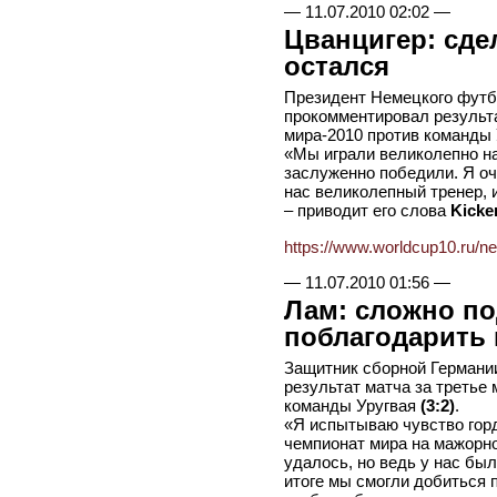
—
11.07.2010 02:02
—
Цванцигер: сде
остался
Президент Немецкого футб
прокомментировал результа
мира-2010 против команды
«Мы играли великолепно на
заслуженно победили. Я оч
нас великолепный тренер, 
– приводит его слова
Kicke
https://www.worldcup10.ru/n
—
11.07.2010 01:56
—
Лам: сложно по
поблагодарить
Защитник сборной Германи
результат матча за третье
команды Уругвая
(3:2)
.
«Я испытываю чувство гор
чемпионат мира на мажорно
удалось, но ведь у нас бы
итоге мы смогли добиться 