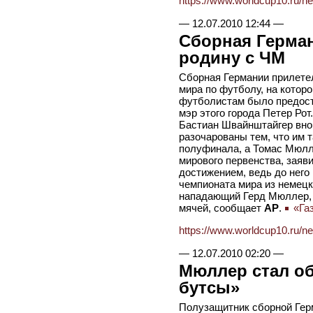
https://www.worldcup10.ru/n
—
12.07.2010 12:44
—
Сборная Герман
родину с ЧМ
Сборная Германии прилете
мира по футболу, на котор
футболистам было предост
мэр этого города Петер Ро
Бастиан Швайнштайгер внов
разочарованы тем, что им 
полуфинала, а Томас Мюл
мирового первенства, заяв
достижением, ведь до нег
чемпионата мира из немец
нападающий Герд Мюллер, 
мячей, сообщает
АР
.
«Газ
https://www.worldcup10.ru/n
—
12.07.2010 02:20
—
Мюллер стал о
бутсы»
Полузащитник сборной Гер