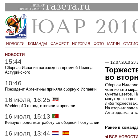
ПРОЕКТ
ПРЕДСТАВЛЯЕТ
НОВОСТИ
КОМАНДЫ
ФАНФЕСТ
ИСТОРИЯ
ФОТО
МАТЧИ
СТАТИС
НОВОСТИ
15:44
—
12.07.2010 23:
Сборная Испании награждена премией Принца
Торжест
Астурийского
во втор
10:46
Сборная Нидерлан
Президент Аргентины приняла сборную Испании
чемпионата мира
букеты цветов. Н
16 июля, 16:25
могут до конца с
либо торжествах.
Worldcup10.ru подготовили и провели
На вторник запл
Амстердама, а т
16 июля, 15:13
Кейруш продолжит работу со сборной Португалии
Ранее в команд
16 июля, 13:44
ВСЕ НОВОСТ