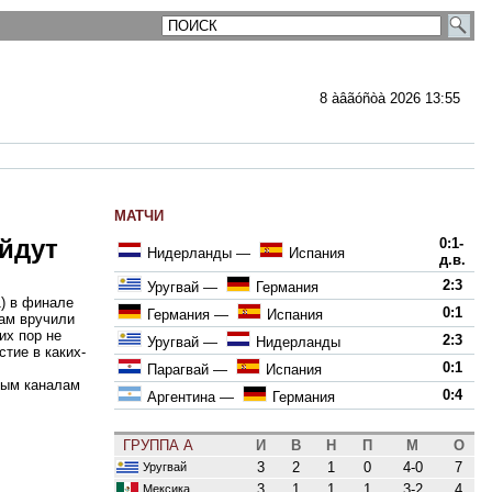
8 àâãóñòà 2026 13:55
МАТЧИ
йдут
0:1-
Нидерланды
—
Испания
д.в.
2:3
Уругвай
—
Германия
) в финале
0:1
Германия
—
Испания
кам вручили
их пор не
2:3
Уругвай
—
Нидерланды
тие в каких-
0:1
Парагвай
—
Испания
тым каналам
0:4
Аргентина
—
Германия
ГРУППА A
И
В
Н
П
М
О
3
2
1
0
4-0
7
Уругвай
3
1
1
1
3-2
4
Мексика