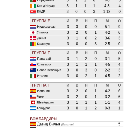
3
1
2
0
7-0
5
3
1
1
1
4-3
4
Кот-д'Ивуар
3
0
0
3
1-12
0
КНДР
ГРУППА E
И
В
Н
П
М
О
3
3
0
0
5-1
9
Нидерланды
3
2
0
1
4-2
6
Япония
3
1
0
2
3-6
3
Дания
3
0
0
3
2-5
0
Камерун
ГРУППА F
И
В
Н
П
М
О
3
1
2
0
3-1
5
Парагвай
3
1
1
1
4-5
4
Словакия
3
0
3
0
2-2
3
Новая Зеландия
3
0
2
1
4-5
2
Италия
ГРУППА H
И
В
Н
П
М
О
3
2
0
1
4-2
6
Испания
3
2
0
1
3-2
6
Чили
3
1
1
1
1-1
4
Швейцария
3
0
1
2
0-3
1
Гондурас
БОМБАРДИРЫ
Давид Вилья
5
(Испания)