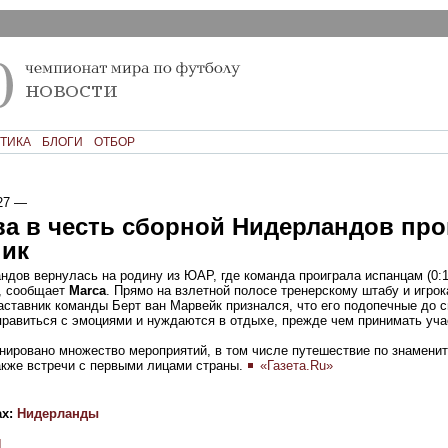
ТИКА
БЛОГИ
ОТБОР
27
—
ва в честь сборной Нидерландов про
ник
дов вернулась на родину из ЮАР, где команда проиграла испанцам (0:1
, сообщает
Marca
. Прямо на взлетной полосе тренерскому штабу и игро
аставник команды Берт ван Марвейк признался, что его подопечные до с
правиться с эмоциями и нуждаются в отдыхе, прежде чем принимать учас
анировано множество мероприятий, в том числе путешествие по знамени
акже встречи с первыми лицами страны.
«Газета.Ru»
ах:
Нидерланды
И