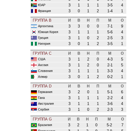
3
1
1
1
3-5
4
ЮАР
3
0
1
2
1-4
1
Франция
ГРУППА B
И
В
Н
П
М
О
3
3
0
0
7-1
9
Аргентина
3
1
1
1
5-6
4
Южная Корея
3
1
0
2
2-5
3
Греция
3
0
1
2
3-5
1
Нигерия
ГРУППА C
И
В
Н
П
М
О
3
1
2
0
4-3
5
США
3
1
2
0
2-1
5
Англия
3
1
1
1
3-3
4
Словения
3
0
1
2
0-2
1
Алжир
ГРУППА D
И
В
Н
П
М
О
3
2
0
1
5-1
6
Германия
3
1
1
1
2-2
4
Гана
3
1
1
1
3-6
4
Австралия
3
1
0
2
2-3
3
Сербия
ГРУППА G
И
В
Н
П
М
О
3
2
1
0
5-2
7
Бразилия
Португалия