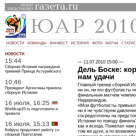
ПРОЕКТ
ПРЕДСТАВЛЯЕТ
НОВОСТИ
КОМАНДЫ
ФАНФЕСТ
ИСТОРИЯ
ФОТО
МАТЧИ
СТАТИС
НОВОСТИ
15:44
—
11.07.2010 15:00
—
Сборная Испании награждена
Дель Боске: ко
премией Принца Астурийского
нам удачи
10:46
Главный тренер сборной Ис
Президент Аргентины приняла
ни он, ни его футболисты 
сборную Испании
финальным матчем чемпион
Нидерландов.
16 июля, 16:25
«Мои футболисты привыкли
Worldcup10.ru подготовили и
ни я не чувствуем давлени
провели
сосредоточены на предстоя
Испании по поводу финала
16 июля, 15:13
как и всегда. Пожелал нам 
Кейруш продолжит работу со
том же духе, а по возможно
сборной Португалии