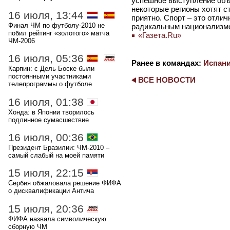
успешное выступление объ
некоторые регионы хотят с
16 июля, 13:44
приятно. Спорт – это отлич
Финал ЧМ по футболу-2010 не
радикальным национализмо
побил рейтинг «золотого» матча
«Газета.Ru»
ЧМ-2006
16 июля, 05:36
Ранее в командах:
Испан
Карпин: с Дель Боске были
постоянными участниками
ВСЕ НОВОСТИ
телепрограммы о футболе
16 июля, 01:38
Хонда: в Японии творилось
подлинное сумасшествие
16 июля, 00:36
Президент Бразилии: ЧМ-2010 –
самый слабый на моей памяти
15 июля, 22:15
Сербия обжаловала решение ФИФА
о дисквалификации Антича
15 июля, 20:36
ФИФА назвала символическую
сборную ЧМ