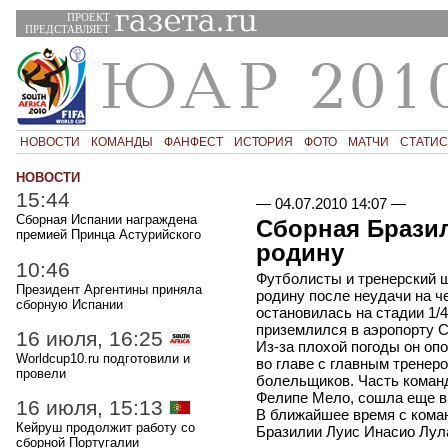
ПРОЕКТ
ПРЕДСТАВЛЯЕТ
НОВОСТИ
КОМАНДЫ
ФАНФЕСТ
ИСТОРИЯ
ФОТО
МАТЧИ
СТАТИС
НОВОСТИ
15:44
—
04.07.2010 14:07
—
Сборная Испании награждена
Сборная Бразил
премией Принца Астурийского
родину
10:46
Футболисты и тренерский 
Президент Аргентины приняла
родину после неудачи на ч
сборную Испании
остановилась на стадии 1/
приземлился в аэропорту С
16 июля, 16:25
Из-за плохой погоды он оп
Worldcup10.ru подготовили и
во главе с главным тренер
провели
болельщиков. Часть команд
Фелипе Мело, сошла еще в
16 июля, 15:13
В ближайшее время с коман
Кейруш продолжит работу со
Бразилии Луис Инасио Лул
сборной Португалии