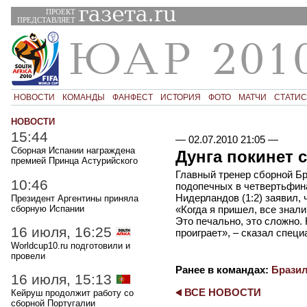
ПРОЕКТ
ПРЕДСТАВЛЯЕТ
НОВОСТИ
КОМАНДЫ
ФАНФЕСТ
ИСТОРИЯ
ФОТО
МАТЧИ
СТАТИС
НОВОСТИ
15:44
—
02.07.2010 21:05
—
Сборная Испании награждена
Дунга покинет 
премией Принца Астурийского
Главный тренер сборной Бр
10:46
подопечных в четвертьфин
Нидерландов (1:2) заявил, 
Президент Аргентины приняла
сборную Испании
«Когда я пришел, все знали
Это печально, это сложно. 
16 июля, 16:25
проиграет», – сказал специ
Worldcup10.ru подготовили и
провели
Ранее в командах:
Брази
16 июля, 15:13
ВСЕ НОВОСТИ
Кейруш продолжит работу со
сборной Португалии