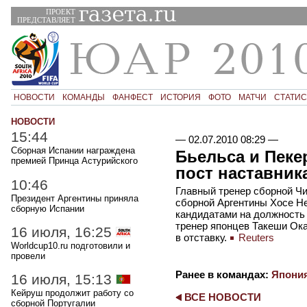
ПРОЕКТ
ПРЕДСТАВЛЯЕТ
НОВОСТИ
КОМАНДЫ
ФАНФЕСТ
ИСТОРИЯ
ФОТО
МАТЧИ
СТАТИС
НОВОСТИ
15:44
—
02.07.2010 08:29
—
Сборная Испании награждена
Бьельса и Пеке
премией Принца Астурийского
пост наставник
10:46
Главный тренер сборной Чи
Президент Аргентины приняла
сборной Аргентины Хосе Н
сборную Испании
кандидатами на должность
тренер японцев Такеши Ок
16 июля, 16:25
в отставку.
Reuters
Worldcup10.ru подготовили и
провели
Ранее в командах:
Япони
16 июля, 15:13
Кейруш продолжит работу со
ВСЕ НОВОСТИ
сборной Португалии