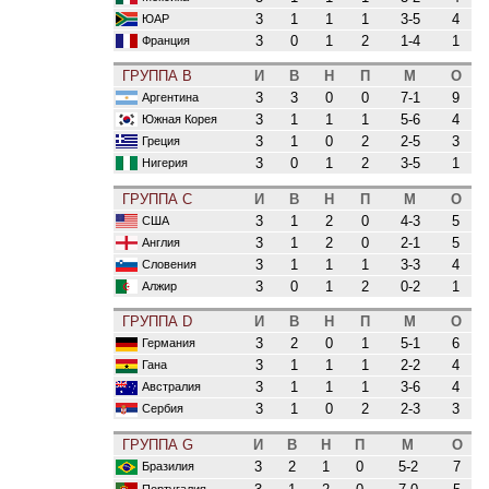
3
1
1
1
3-5
4
ЮАР
3
0
1
2
1-4
1
Франция
ГРУППА B
И
В
Н
П
М
О
3
3
0
0
7-1
9
Аргентина
3
1
1
1
5-6
4
Южная Корея
3
1
0
2
2-5
3
Греция
3
0
1
2
3-5
1
Нигерия
ГРУППА C
И
В
Н
П
М
О
3
1
2
0
4-3
5
США
3
1
2
0
2-1
5
Англия
3
1
1
1
3-3
4
Словения
3
0
1
2
0-2
1
Алжир
ГРУППА D
И
В
Н
П
М
О
3
2
0
1
5-1
6
Германия
3
1
1
1
2-2
4
Гана
3
1
1
1
3-6
4
Австралия
3
1
0
2
2-3
3
Сербия
ГРУППА G
И
В
Н
П
М
О
3
2
1
0
5-2
7
Бразилия
Португалия