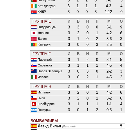
3
1
2
0
7-0
5
3
1
1
1
4-3
4
Кот-д'Ивуар
3
0
0
3
1-12
0
КНДР
ГРУППА E
И
В
Н
П
М
О
3
3
0
0
5-1
9
Нидерланды
3
2
0
1
4-2
6
Япония
3
1
0
2
3-6
3
Дания
3
0
0
3
2-5
0
Камерун
ГРУППА F
И
В
Н
П
М
О
3
1
2
0
3-1
5
Парагвай
3
1
1
1
4-5
4
Словакия
3
0
3
0
2-2
3
Новая Зеландия
3
0
2
1
4-5
2
Италия
ГРУППА H
И
В
Н
П
М
О
3
2
0
1
4-2
6
Испания
3
2
0
1
3-2
6
Чили
3
1
1
1
1-1
4
Швейцария
3
0
1
2
0-3
1
Гондурас
БОМБАРДИРЫ
Давид Вилья
5
(Испания)