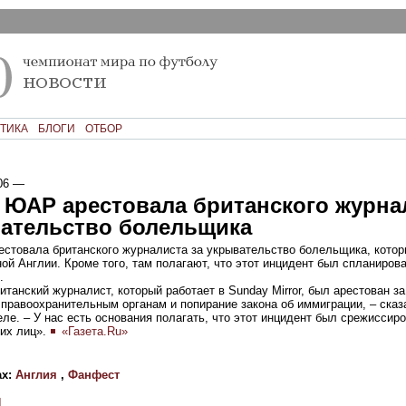
ТИКА
БЛОГИ
ОТБОР
06
—
 ЮАР арестовала британского журна
вательство болельщика
стовала британского журналиста за укрывательство болельщика, кото
ой Англии. Кроме того, там полагают, что этот инцидент был спланиров
.
итанский журналист, который работает в Sunday Mirror, был арестован за
 правоохранительным органам и попирание закона об иммиграции, – ска
ле. – У нас есть основания полагать, что этот инцидент был срежиссир
ких лиц».
«Газета.Ru»
ах:
Англия
,
Фанфест
И