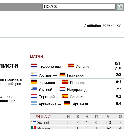
7 àâãóñòà 2026 02:37
МАТЧИ
листа
0:1-
Нидерланды
—
Испания
д.в.
2:3
Уругвай
—
Германия
рый
проник
в
0:1
Германия
—
Испания
ан, сообщает
2:3
Уругвай
—
Нидерланды
0:1
зал шеф
Парагвай
—
Испания
ованн при
0:4
Аргентина
—
Германия
ГРУППА A
И
В
Н
П
М
О
3
2
1
0
4-0
7
Уругвай
3
1
1
1
3-2
4
Мексика