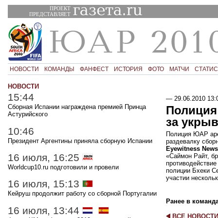
ПРОЕКТ
ПРЕДСТАВЛЯЕТ
НОВОСТИ
КОМАНДЫ
ФАНФЕСТ
ИСТОРИЯ
ФОТО
МАТЧИ
СТАТИС
НОВОСТИ
15:44
—
29.06.2010 13:
Сборная Испании награждена премией Принца
Полиция
Астурийского
за укры
10:46
Полиция ЮАР аре
Президент Аргентины приняла сборную Испании
раздевалку сборн
Eyewitness News
16 июля, 16:25
«Саймон Райт, бр
противодействие
Worldcup10.ru подготовили и провели
полиции Бхеки Се
участии несколь
16 июля, 15:13
Кейруш продолжит работу со сборной Португалии
Ранее в команд
16 июля, 13:44
ВСЕ НОВОСТ