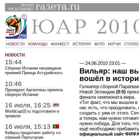
ПРОЕКТ
ПРЕДСТАВЛЯЕТ
НОВОСТИ
КОМАНДЫ
ФАНФЕСТ
ИСТОРИЯ
ФОТО
МАТЧИ
СТАТИС
НОВОСТИ
15:44
—
24.06.2010 23:01
—
Сборная Испании награждена
Вильяр: наш в
премией Принца Астурийского
вошёл в истор
10:46
Голкипер сборной Парагвая
Президент Аргентины приняла
Новой Зеландии
(0:0)
проко
сборную Испании
финала чемпионата мира.
«Тот факт, что мы вышли в
16 июля, 16:25
нас есть, что праздновать,
Worldcup10.ru подготовили и
сходить с ума от этого. С
провели
а теперь нам нужно готови
нужно победа. Для того, ч
16 июля, 15:13
ещё необходимо прибавить»
Кейруш продолжит работу со
официальный сайт ФИФ
сборной Португалии