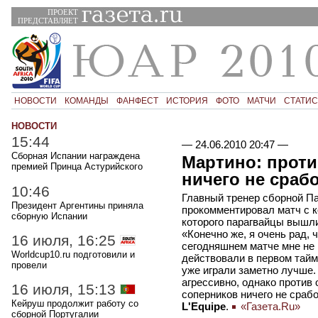
ПРОЕКТ
ПРЕДСТАВЛЯЕТ
НОВОСТИ
КОМАНДЫ
ФАНФЕСТ
ИСТОРИЯ
ФОТО
МАТЧИ
СТАТИС
НОВОСТИ
15:44
—
24.06.2010 20:47
—
Сборная Испании награждена
Мартино: проти
премией Принца Астурийского
ничего не сраб
10:46
Главный тренер сборной П
Президент Аргентины приняла
прокомментировал матч с 
сборную Испании
которого парагвайцы вышли
«Конечно же, я очень рад, 
16 июля, 16:25
сегодняшнем матче мне не 
Worldcup10.ru подготовили и
действовали в первом тайме
провели
уже играли заметно лучше
агрессивно, однако против
16 июля, 15:13
соперников ничего не сраб
Кейруш продолжит работу со
L'Equipe
.
«Газета.Ru»
сборной Португалии