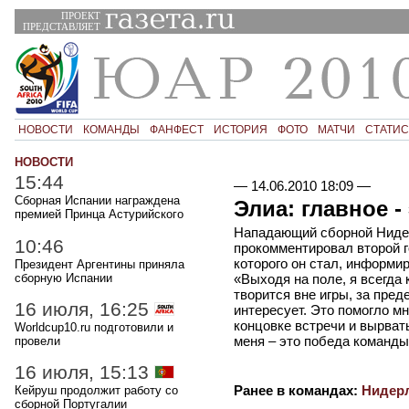
ПРОЕКТ
ПРЕДСТАВЛЯЕТ
НОВОСТИ
КОМАНДЫ
ФАНФЕСТ
ИСТОРИЯ
ФОТО
МАТЧИ
СТАТИС
НОВОСТИ
15:44
—
14.06.2010 18:09
—
Сборная Испании награждена
Элиа: главное 
премией Принца Астурийского
Нападающий сборной Ниде
10:46
прокомментировал второй г
которого он стал, информи
Президент Аргентины приняла
сборную Испании
«Выходя на поле, я всегда
творится вне игры, за пред
16 июля, 16:25
интересует. Это помогло мн
концовке встречи и вырват
Worldcup10.ru подготовили и
меня – это победа команды
провели
16 июля, 15:13
Ранее в командах:
Нидер
Кейруш продолжит работу со
сборной Португалии