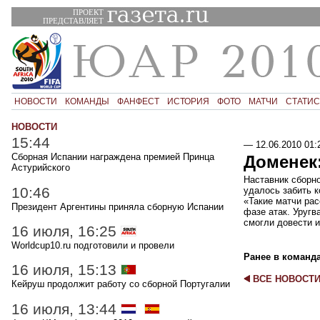
ПРОЕКТ
ПРЕДСТАВЛЯЕТ
НОВОСТИ
КОМАНДЫ
ФАНФЕСТ
ИСТОРИЯ
ФОТО
МАТЧИ
СТАТИС
НОВОСТИ
15:44
—
12.06.2010 01:
Сборная Испании награждена премией Принца
Доменек:
Астурийского
Наставник сборно
10:46
удалось забить к
«Такие матчи ра
Президент Аргентины приняла сборную Испании
фазе атак. Уругв
смогли довести и
16 июля, 16:25
Worldcup10.ru подготовили и провели
Ранее в команд
16 июля, 15:13
ВСЕ НОВОСТ
Кейруш продолжит работу со сборной Португалии
16 июля, 13:44