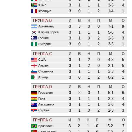
3
1
1
1
3-5
4
ЮАР
3
0
1
2
1-4
1
Франция
ГРУППА B
И
В
Н
П
М
О
3
3
0
0
7-1
9
Аргентина
3
1
1
1
5-6
4
Южная Корея
3
1
0
2
2-5
3
Греция
3
0
1
2
3-5
1
Нигерия
ГРУППА C
И
В
Н
П
М
О
3
1
2
0
4-3
5
США
3
1
2
0
2-1
5
Англия
3
1
1
1
3-3
4
Словения
3
0
1
2
0-2
1
Алжир
ГРУППА D
И
В
Н
П
М
О
3
2
0
1
5-1
6
Германия
3
1
1
1
2-2
4
Гана
3
1
1
1
3-6
4
Австралия
3
1
0
2
2-3
3
Сербия
ГРУППА G
И
В
Н
П
М
О
3
2
1
0
5-2
7
Бразилия
Португалия