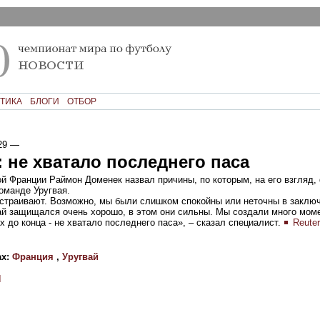
ТИКА
БЛОГИ
ОТБОР
29
—
 не хватало последнего паса
й Франции Раймон Доменек назвал причины, по которым, на его взгляд,
оманде Уругвая.
сстраивают. Возможно, мы были слишком спокойны или неточны в заклю
ай защищался очень хорошо, в этом они сильны. Мы создали много моме
х до конца - не хватало последнего паса», – сказал специалист.
Reute
ах:
Франция
,
Уругвай
И