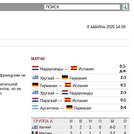
8 àâãóñòà 2026 14:59
МАТЧИ
0:1-
Нидерланды
—
Испания
д.в.
 французам не
2:3
Уругвай
—
Германия
чительной
0:1
Германия
—
Испания
нтов, но не
2:3
rs
Уругвай
—
Нидерланды
0:1
Парагвай
—
Испания
0:4
Аргентина
—
Германия
ГРУППА A
И
В
Н
П
М
О
3
2
1
0
4-0
7
Уругвай
3
1
1
1
3-2
4
Мексика