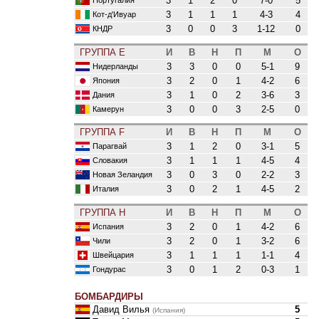
3
1
2
0
7-0
5
3
1
1
1
4-3
4
Кот-д'Ивуар
3
0
0
3
1-12
0
КНДР
ГРУППА E
И
В
Н
П
М
О
3
3
0
0
5-1
9
Нидерланды
3
2
0
1
4-2
6
Япония
3
1
0
2
3-6
3
Дания
3
0
0
3
2-5
0
Камерун
ГРУППА F
И
В
Н
П
М
О
3
1
2
0
3-1
5
Парагвай
3
1
1
1
4-5
4
Словакия
3
0
3
0
2-2
3
Новая Зеландия
3
0
2
1
4-5
2
Италия
ГРУППА H
И
В
Н
П
М
О
3
2
0
1
4-2
6
Испания
3
2
0
1
3-2
6
Чили
3
1
1
1
1-1
4
Швейцария
3
0
1
2
0-3
1
Гондурас
БОМБАРДИРЫ
Давид Вилья
5
(Испания)