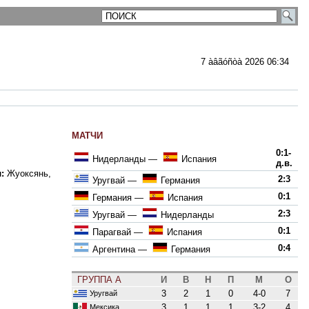
7 àâãóñòà 2026 06:34
МАТЧИ
0:1-
Нидерланды
—
Испания
д.в.
:
Жуоксянь,
2:3
Уругвай
—
Германия
0:1
Германия
—
Испания
2:3
Уругвай
—
Нидерланды
0:1
Парагвай
—
Испания
0:4
Аргентина
—
Германия
ГРУППА A
И
В
Н
П
М
О
3
2
1
0
4-0
7
Уругвай
3
1
1
1
3-2
4
Мексика