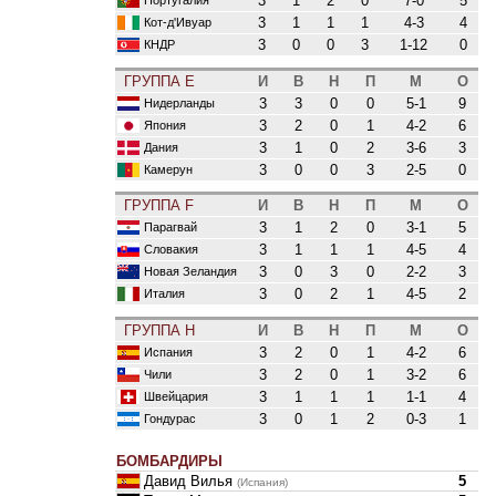
3
1
2
0
7-0
5
3
1
1
1
4-3
4
Кот-д'Ивуар
3
0
0
3
1-12
0
КНДР
ГРУППА E
И
В
Н
П
М
О
3
3
0
0
5-1
9
Нидерланды
3
2
0
1
4-2
6
Япония
3
1
0
2
3-6
3
Дания
3
0
0
3
2-5
0
Камерун
ГРУППА F
И
В
Н
П
М
О
3
1
2
0
3-1
5
Парагвай
3
1
1
1
4-5
4
Словакия
3
0
3
0
2-2
3
Новая Зеландия
3
0
2
1
4-5
2
Италия
ГРУППА H
И
В
Н
П
М
О
3
2
0
1
4-2
6
Испания
3
2
0
1
3-2
6
Чили
3
1
1
1
1-1
4
Швейцария
3
0
1
2
0-3
1
Гондурас
БОМБАРДИРЫ
Давид Вилья
5
(Испания)