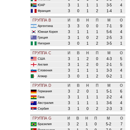
3
1
1
1
3-5
4
ЮАР
3
0
1
2
1-4
1
Франция
ГРУППА B
И
В
Н
П
М
О
3
3
0
0
7-1
9
Аргентина
3
1
1
1
5-6
4
Южная Корея
3
1
0
2
2-5
3
Греция
3
0
1
2
3-5
1
Нигерия
ГРУППА C
И
В
Н
П
М
О
3
1
2
0
4-3
5
США
3
1
2
0
2-1
5
Англия
3
1
1
1
3-3
4
Словения
3
0
1
2
0-2
1
Алжир
ГРУППА D
И
В
Н
П
М
О
3
2
0
1
5-1
6
Германия
3
1
1
1
2-2
4
Гана
3
1
1
1
3-6
4
Австралия
3
1
0
2
2-3
3
Сербия
ГРУППА G
И
В
Н
П
М
О
3
2
1
0
5-2
7
Бразилия
Португалия