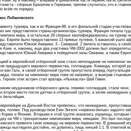
 Азии, ну и наконец – впервые в финальной части первенства встретили
гониста - сборные Бразилии и Германии, причем случилось это в главно
бо всём по порядку.
анс Лобановского
аменту турнира, как и во Франции-98, в его финальной стадии участвова
из них представляли страны-организаторы турнира, Франция попала туд
чемпион мира, а остальные 29 сборных квалифицировались на турнир ч
ры. Европе было предоставлено 13 прямых путевок, 5 вакансий ушло аф
едставители Южной Америки, 3 - Северной, 2 билета оставалось в сво
 Азии, и, наконец, еще два участника ЧМ-2002 должен был определять
редставителя Южной Америки и победителя зоны Океании, а также Европ
цией в европейской отборочной зоне стало непопадание на чемпионат м
ов предыдущего мирового первенства, голландцев. Команда, которой р
и ван Галь, в своей отборочной группе пропустила вперед португальцев
авда, попали на чемпионат мира тоже не напрямую, а выиграв стыковые
. Героем этих встреч стал вратарь
«
Ньюкасла» Шей Гивен.
мким неудачником отборочного цикла, помимо голландцев, стали чехи,
и второе место после датчан в отборочной группе, а затем неожиданно 
х бельгийцам.
европейцев на Дальний Восток пробились, что неожиданно, пропустивш
ира, поляки. Под руководством Ежи Энгеля
«
червоно-бялые» задолго за
в Корею и Японию. Вторыми в этой группе оказались украинцы, которым
ездку на ЧМ с трехкратными чемпионами мира, немцами. Это был послед
овского привезти свою команду на мировое первенство. В домашней иг
аинцы выглядели достойно, но добились лишь ничьей 1:1. В ответной в