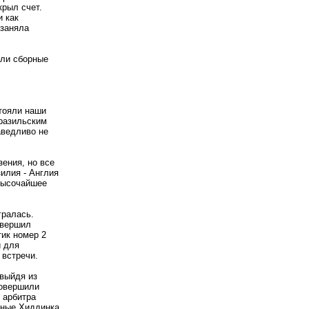
крыл счет.
и как
 заняла
али сборные
тояли наши
бразильским
аведливо не
зения, но все
илия - Англия
высочайшее
гралась.
авершил
ик номер 2
и для
 встречи.
выйдя из
совершили
 арбитра
чные Хиддинка