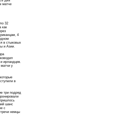
сь два
м матче
ло 32
а как
ерез
риканцам, 4
бодном
ся в стыковых
ы и Азии.
ира
уководил
 и ирландцев.
 матчи у
 которые
уступили в
ие три подряд
бронировали
 пришлось
ний шанс
ре с
стречи немцы