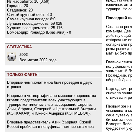
представитель
Из них забито: 10 (0,59)
извечных анта
Городов: 20
турнира. Но о
Стадионов: 20
Самый крупный счет: 8:0
Последний ш
Самая крупная победа: 8:0
Лучшая посещаемость: 69 029
Согласно регл
Худшая посещаемость: 25 176
команды. Две 
Бомбардир: Роналдо (Бразилия) - 8
действующий 
отборочные иг
оспаривали пр
СТАТИСТИКА
розыгрыше для
матчах 5-го п
2002
Все матчи 2002 года
Главной сенса
полуфиналист
знаменитый Лу
ТОЛЬКО ФАКТЫ
Последние, пр
сборной Ирана
Впервые чемпионат мира был проведен в двух
странах
Еще одним гро
сначала занял
Впервые в четвертьфинале мирового первенства
стыковых игра
играли представители всех участвующих в
турнире континентальных ассоциаций: Европы,
Первым же из 
Азии, Африки, Северной и Центральной Америки
чемпионата м
(КОНКАКАФ) и Южной Америки (КОНМЕБОЛ).
себе путевку 
биться за по
Впервые представитель Азии (сборная Южной
Валерия Лобан
Кореи) пробился в полуфинал чемпионата мира
бундестим укр