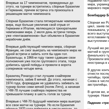
подавили гост
Впервые за 17 чемпионатов, проведенных до
мира, украинц
этого, на турнире встретились сборные Бразилии
мирового перв
и Германии, причем встреча эта произошла в
решающем матче чемпионата
Бомбардир Б
Сборная Бразилии стала пятикратным чемпионом
Сборная же Р
мира, еще больше увеличив свой отрыв от
цикл, заняв п
Германии и Италии, являющихся трехкратными
показывала, у
чемпионами мира. 2 июля день встречи теперь
всего выступ
уже «пентакампеонов» был объявлен в Бразилии
югославами п
нерабочим днём.
выступлении н
Впервые действующий чемпион мира, сборная
Лучший же рез
Франции, не смог выиграть на чемпионате мира ни
матчей в гру
одной встречи и забить хотя бы один гол.
финального ту
Бразильцы, в 1966-м году также сдавшие свои
Произвели впе
полномочия уже после группового этапа, тогда
иностранца в 
добились одной победы и провели в ворота
соперников четыре мяча.
В других кон
отнести после
Бразилец Роналдо стал лучшим снайпером
чилийцы, пров
чемпионата, забив 8 мячей. До этого, начиная с
Снова в числ
1974 года, форвардам не удавалось забивать за
австралийцы, 
турнир более семи мячей (поляк Лято), а начиная
с ЧМ-78 лучшие снайпера первенства не
В целом же, 
превышали планку в шесть голов за турнир.
турнире. Нов
Впервые с ЧМ-70 будущий чемпион мира выиграл
Падение
«
тре
все свои матчи на турнире. Но если Бразилия
образца 1970 года победила в шести матчах, то