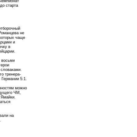
 чемпионат
 до старта
отборочный
 Романцева не
 которых чаще
арцами и
очку в
ейцарии.
з восьми
герои
 словаками.
го тренера-
 Германии 5:1.
нностям можно
ыдущего ЧМ,
 Ямайки.
ваться
вали на
.