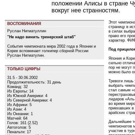
положении Алисы в стране Ч
вокруг нее странностям.
Этот чемпиона
ВОСПОМИНАНИЯ
страницу в ис
Руслан Нигматуллин
в силах выбр
право его про
"Не надо винить тренерский штаб"
характер. ФИ
События чемпионата мира 2002 года в Японии и
Под прицело
Корее вспоминает голкипер сборной России
Руслан Нигматулин.
Япония и Коре
сильно отлича
пор не могут 
ТОЛЬКО ЦИФРЫ
можно было о
31.5 - 30.06.2002
Тревоги лишь 
Продолжительность: 31 день
выбрать чемпи
Команд: 32
стал самым
«
Из Европы: 14
перестраховыв
Из Южной Америки: 4
лидеров
«
Аль
Из Северной Америки: 4
во время миро
Из Африки: 5
приехавших в
Из Азии: 4
арабских стра
Из Океании: 1
Матчей: 64
Дальнейшее т
Голов: 161 (2.52)
чемпионатов 
Автоголов: 5
участие в тур
Пенальти: 17