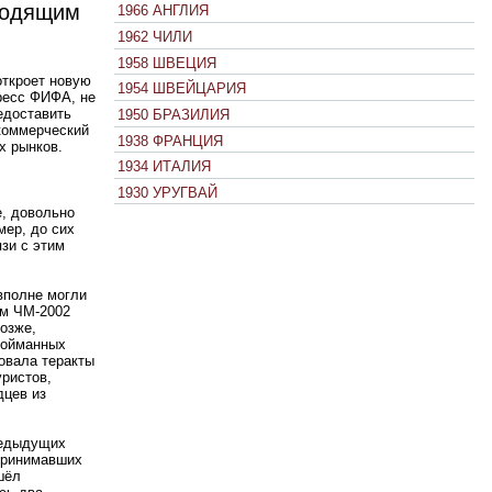
сходящим
1966 АНГЛИЯ
1962 ЧИЛИ
1958 ШВЕЦИЯ
откроет новую
1954 ШВЕЙЦАРИЯ
гресс ФИФА, не
едоставить
1950 БРАЗИЛИЯ
 коммерческий
1938 ФРАНЦИЯ
х рынков.
1934 ИТАЛИЯ
1930 УРУГВАЙ
е, довольно
мер, до сих
зи с этим
 вполне могли
им ЧМ-2002
озже,
 пойманных
овала теракты
уристов,
дцев из
редыдущих
принимавших
шёл