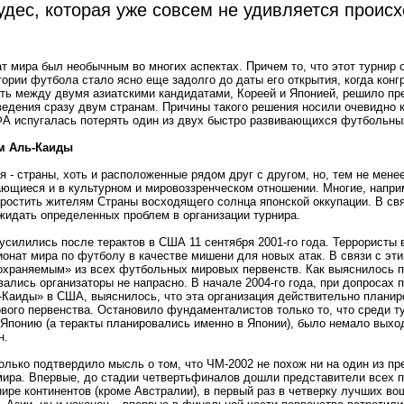
удес, которая уже совсем не удивляется прои
т мира был необычным во многих аспектах. Причем то, что этот турнир 
тории футбола стало ясно еще задолго до даты его открытия, когда кон
ать между двумя азиатскими кандидатами, Кореей и Японией, решило пр
ведения сразу двум странам. Причины такого решения носили очевидно
ФА испугалась потерять один из двух быстро развивающихся футбольны
м Аль-Каиды
я - страны, хоть и расположенные рядом друг с другом, но, тем не мене
ющиеся и в культурном и мировоззренческом отношении. Многие, напри
простить жителям Страны восходящего солнца японской оккупации. В свя
жидать определенных проблем в организации турнира.
усилились после терактов в США 11 сентября 2001-го года. Террористы
онат мира по футболу в качестве мишени для новых атак. В связи с эт
охраняемым» из всех футбольных мировых первенств. Как выяснилось п
ались организаторы не напрасно. В начале 2004-го года, при допросах
-Каиды» в США, выяснилось, что эта организация действительно планир
вого первенства. Остановило фундаменталистов только то, что среди т
 Японию
(
а теракты планировались именно в Японии), было немало выхо
н.
олько подтвердило мысль о том, что ЧМ-2002 не похож ни на один из п
мира. Впервые, до стадии четвертьфиналов дошли представители всех 
нире континентов
(
кроме Австралии), в первый раз в четверку лучших во