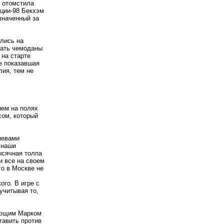
я отомстила
нции-98 Бекхэм
значенный за
ились на
вать чемоданы
 на старте
е показавшая
лия, тем не
ием на полях
сом, который
яевами
 наши
ысячная толпа
 все на своем
го в Москве не
го. В игре с
учитывая то,
реющим Марком
тавить против