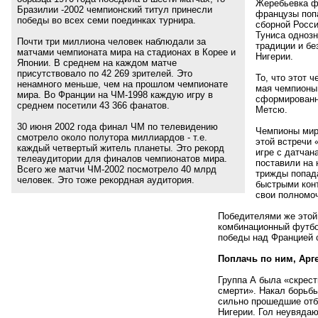
Жеребьевка ф
Бразилии -2002 чемпионский титул принесли
французы попа
победы во всех семи поединках турнира.
сборной Росси
Туниса одноз
Почти три миллиона человек наблюдали за
традиции и бе
матчами чемпионата мира на стадионах в Корее и
Нигерии.
Японии. В среднем на каждом матче
присутствовало по 42 269 зрителей. Это
То, что этот 
ненамного меньше, чем на прошлом чемпионате
мая чемпионы
мира. Во Франции на ЧМ-1998 каждую игру в
сформированн
среднем посетили 43 366 фанатов.
Метсю.
30 июня 2002 года финал ЧМ по телевидению
Чемпионы мир
смотрело около полутора миллиардов - т.е.
этой встречи
каждый четвертый житель планеты. Это рекорд
игре с датчан
телеаудитории для финалов чемпионатов мира.
поставили на 
Всего же матчи ЧМ-2002 посмотрело 40 млрд
трижды попад
человек. Это тоже рекордная аудитория.
быстрыми кон
свои полномоч
Победителями же этой 
комбинационный футбо
победы над Францией 
Поплачь по ним, Арг
Группа А была
«
скрест
смерти». Накал борьбы
сильно прошедшие отб
Нигерии. Гол неувяда