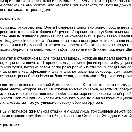
ей при игре на втором этаже и побелили 4:1. Бундестим отправилась на
ы остались за его бортом. Что касается Лобановского, то мэтр не дожил
енства каких-то трех недель.
есчастных
оссии под руководством Олега Романцева довольно ровно прошла весь 
ервое место в своей отборочной группе. Искрометного футбола команда
спех нашим принесла удачная игра на контратаках, в роли завершителя
ал Владимир Бесчастных. Именно его голы в выездных матчах со швейц
ринесли нашей сборной такие нужные победы. Он же поставил жирную т
ашей сборной в квалификации, забив три гола на
«
Динамо» команде Шв
ультат в отборочном цикле показали шведы, которые выиграли шесть и
ппе, и два сели вничью. Вторыми вслед за ними финишировали будущие 
рнира турки, которые затем легко разобрались в стыковых поединках со
чатление в квалификации и англичане, которые под руководством перво
истории страны Свена-Йорана Эрикссона, разгромили в Берлине сборную
тинентальных зонах сенсаций было поменьше. К относительным неожида
днее место, которое заняли в южноамериканской зоне, участники пред
алилась и повторная попытка пробиться на мировое первенство сборной
о участников финальной части чемпионата мира не смогли квалифициро
в стыковых матчах уступившие путевку сборной Уругвая.
из 32 участников финальной стадии ЧМ-2002 лишь три сборные дебютиро
ичками высшего футбольного общества стали Словения, Эквадор и Китай
хцветных»