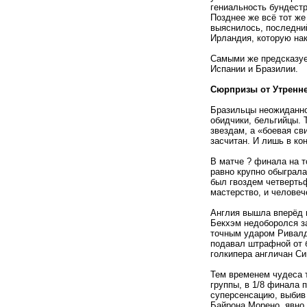
гениальность бундестр
Позднее же всё тот же 
выяснилось, последний
Ирландия, которую нак
Самыми же предсказуем
Испании и Бразилии.
Сюрпризы от Утренн
Бразильцы неожиданно 
обидчики, бельгийцы. 
звездам, а
«
боевая св
засчитан. И лишь в ко
В матче ? финала на т
равно крупно обыграл
был гвоздем четверть
мастерство, и человеч
Англия вышла вперёд п
Бекхэм недоборолся за
точным ударом Ривалд
подавал штрафной от б
голкипера англичан Си
Тем временем чудеса 
группы, в 1/8 финала 
суперсенсацию, выбив 
Байрона Морено, явно 