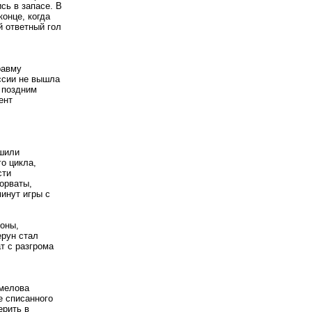
сь в запасе. В
конце, когда
й ответный гол
равму
ссии не вышла
е поздним
ент
ршили
о цикла,
сти
орваты,
инут игры с
оны,
ерун стал
т с разгрома
амелова
е списанного
ерить в