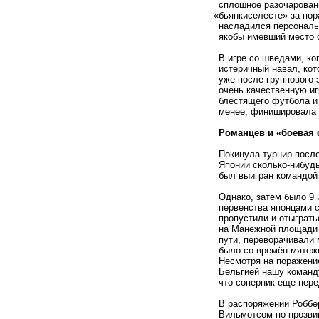
сплошное разочаровани
«
бьянкиселесте» за пор
насладился персональ
якобы имевший место 
В игре со шведами, ко
истеричный навал, кот
уже после группового 
очень качественную иг
блестящего футбола и 
менее, финишировала 
Романцев и
«
боевая 
Покинула турнир после
Японии сколько-нибудь
был выигран командой
Однако, затем было 9 
первенства японцами с
пропустили и отыграт
на Манежной площади 
пути, переворачивали 
было со времён мятежн
Несмотря на поражение
Бельгией нашу команду
что соперник еще пере
В распоряжении Роббе
Вильмотсом по прозв