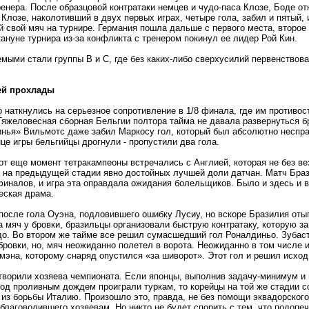
енера. После образцовой контратаки немцев и чудо-паса Клозе, Боде от
Клозе, наколотивший в двух первых играх, четыре гола, забил и пятый, 
 свой мяч на турнире. Германия пошла дальше с первого места, второе
ануне турнира из-за конфликта с тренером покинул ее лидер Рой Кин.
ыми стали группы В и С, где без каких-либо сверхусилий первенствов
ей прохлады
наткнулись на серьезное сопротивление в 1/8 финала, где им противос
Тяжеловесная сборная Бельгии полтора тайма не давала развернуться 
инья» Вильмотс даже забил Маркосу гол, который был абсолютно неспр
нце игры бельгийцы дрогнули - пропустили два гола.
от еще момент тетракампеоны встречались с Англией, которая не без ве
а на предыдущей стадии явно достойных лучшей доли датчан. Матч Браз
финалов, и игра эта оправдала ожидания болельщиков. Было и здесь и 
еская драма.
осле гола Оуэна, подловившего ошибку Лусиу, но вскоре Бразилия оты
 мяч у бровки, бразильцы организовали быструю контратаку, которую з
о. Во втором же тайме все решил сумасшедший гол Роналдиньо. Зубаст
ровки, но, мяч неожиданно полетел в ворота. Неожиданно в том числе 
мэна, которому снаряд опустился
«
за шиворот». Этот гол и решил исход
творили хозяева чемпионата. Если японцы, выполнив задачу-минимум и 
под проливным дождем проиграли туркам, то корейцы на той же стадии 
из борьбы Италию. Произошло это, правда, не без помощи эквадорского
благоволившего хозяевам. Но никто не будет спорить с тем, что подопе