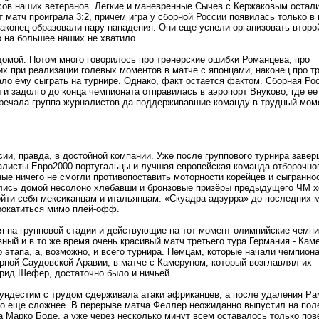
ов наших ветеранов. Легкие и маневренные Сычев с Кержаковым остали
 матч проиграла 3:2, причем игра у сборной России появилась только в 
конец образовали пару нападения. Они еще успели организовать второ
о на большее наших не хватило.
омой. Потом много говорилось про тренерские ошибки Романцева, про
х при реализации голевых моментов в матче с японцами, наконец про т
ло ему сыграть на турнире. Однако, факт остается фактом. Сборная Ро
ы и задолго до конца чемпионата отправилась в аэропорт Внуково, где е
речала группа журналистов да поддерживавшие команду в трудный мом
ии, правда, в достойной компании. Уже после группового турнира заве
листы Евро2000 португальцы и лучшая европейская команда отборочног
ые ничего не смогли противопоставить моторности корейцев и сыгранно
лись домой несолоно хлебавши и бронзовые призёры предыдущего ЧМ х
йти себя мексиканцам и итальянцам.
«
Скуадра адзурра» до последних м
рокатиться мимо плей-офф.
я на групповой стадии и действующие на тот момент олимпийские чемпи
ный и в то же время очень красивый матч третьего тура Германия - Кам
 этапа, а, возможно, и всего турнира. Немцам, которые начали чемпиона
рной Саудовской Аравии, в матче с Камеруном, который возглавлял их
рид Шефер, достаточно было и ничьей.
бундестим с трудом сдерживала атаки африканцев, а после удаления Р
о еще сложнее. В перерыве матча Феллер неожиданно выпустил на пол
а Марко Боде, а уже через несколько минут всем оставалось только пов