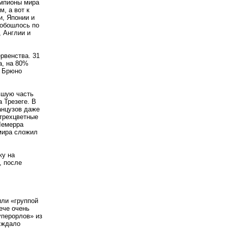
емпионы мира
, а вот к
и, Японии и
 обошлось по
, Англии и
ервенства. 31
а, на 80%
е Брюно
ьшую часть
 Трезеге. В
анцузов даже
 трехцветные
Лемерра
мира сложил
ку на
, после
или
«
группой
ече очень
перорлов» из
 ждало