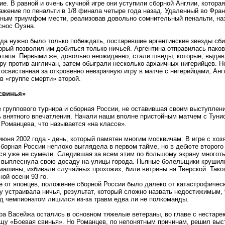
е. В равной и очень скучной игре они уступили сборной Англии, котора
ажение по пенальти в 1/8 финала четыре года назад. Удаленный во Фра
ным триумфом мести, реализовав довольно сомнительный пенальти, на
снос Оуэна.
гда нужно было только побеждать, постаревшие аргентинские звезды сб
орый позволил им добиться только ничьей. Аргентина отправилась пако
этапа. Первыми же, довольно неожиданно, стали шведы, которые, выдав
ру против англичан, затем обыграли несколько архаичных нигерийцев. Н
освистанная за откровенно невзрачную игру в матче с нигерийцами, Анг
в
«
группе смерти» второй.
свинья»
 группового турнира и сборная России, не оставившая своим выступлен
 внятного впечатления. Начали наши вполне пристойным матчем с Туни
 Романцева, что называется
«
на классе».
июня 2002 года - день, который памятен многим москвичам. В игре с хоз
борная России неплохо выглядела в первом тайме, но в дебюте второго
ься уже не сумели. Следившая за всем этим по большому экрану многот
выплеснула свою досаду на улицы города. Пьяные болельщики крушили
машины, избивали случайных прохожих, били витрины на Тверской. Тако
ой осени 93-го.
 от японцев, положение сборной России было далеко от катастрофическо
 устраивала ничья, результат, который сложно назвать недостижимым, 
д чемпионатом лишился из-за травм едва ли не полкоманды.
ра Васейжа остались в основном тяжелые ветераны, во главе с неста
ищу
«
Боевая свинья». Но Романцев, по непонятным причинам, решил выс