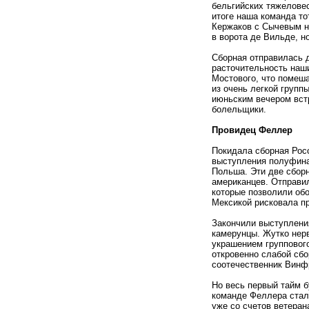
бельгийских тяжеловес
итоге наша команда тот
Кержаков с Сычевым на
в ворота де Вильде, н
Сборная отправилась д
расточительность наши
Мостового, что помеша
из очень легкой групп
июньским вечером вст
болельщики.
Провидец Феллер
Покидала сборная Росс
выступления полуфина
Польша. Эти две сборн
американцев. Отправи
которые позволили обо
Мексикой рисковала п
Закончили выступлени
камерунцы. Жутко нерв
украшением группового
откровенно слабой сбо
соотечественник Винф
Но весь первый тайм 
команде Феллера стал
уже со счетов ветеран