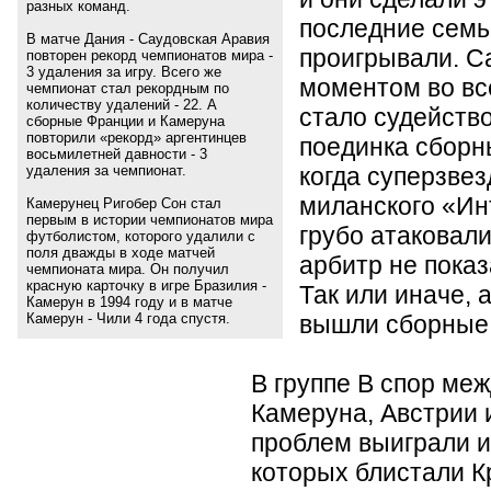
разных команд.
последние семь 
В матче Дания - Саудовская Аравия
проигрывали. 
повторен рекорд чемпионатов мира -
3 удаления за игру. Всего же
моментом во все
чемпионат стал рекордным по
количеству удалений - 22. А
стало судейств
сборные Франции и Камеруна
повторили «рекорд» аргентинцев
поединка сборн
восьмилетней давности - 3
когда суперзве
удаления за чемпионат.
миланского
«
Ин
Камерунец Ригобер Сон стал
первым в истории чемпионатов мира
грубо атаковали
футболистом, которого удалили с
поля дважды в ходе матчей
арбитр не показ
чемпионата мира. Он получил
красную карточку в игре Бразилия -
Так или иначе, 
Камерун в 1994 году и в матче
вышли сборные 
Камерун - Чили 4 года спустя.
В группе B спор ме
Камеруна, Австрии 
проблем выиграли и
которых блистали К