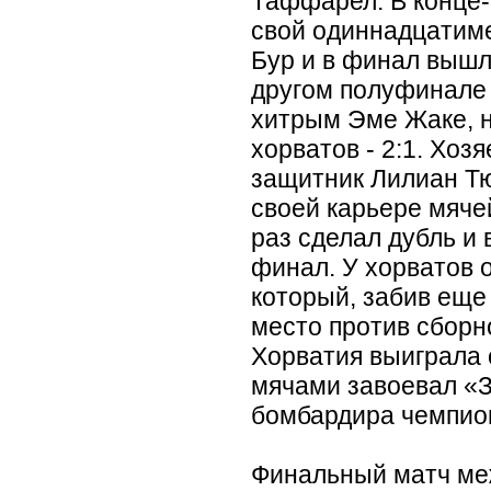
Таффарел. В конце-
свой одиннадцатим
Бур и в финал вышл
другом полуфинале
хитрым Эме Жаке, н
хорватов - 2:1. Хоз
защитник Лилиан Тю
своей карьере мяче
раз сделал дубль и
финал. У хорватов 
который, забив еще 
место против сборн
Хорватия выиграла 
мячами завоевал
«
бомбардира чемпио
Финальный матч ме