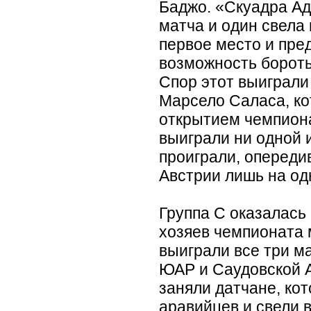
Баджо.
«
Скуадра Ад
матча и один свела
первое место и пре
возможность бороть
Спор этот выиграли
Марсело Саласа, к
открытием чемпион
выиграли ни одной и
проиграли, опереди
Австрии лишь на од
Группа С оказалась
хозяев чемпионата 
выиграли все три м
ЮАР и Саудовской А
заняли датчане, ко
аравийцев и свели 