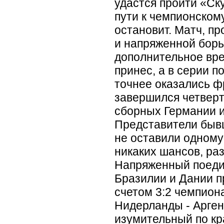
удастся пройти
«
Ску
пути к чемпионскому
остановит. Матч, п
и напряженной борь
дополнительное вре
принес, а в серии 
точнее оказались 
завершился четвер
сборных Германии и
Представители быв
не оставили одному
никаких шансов, раз
Напряженный поеди
Бразилии и Дании п
счетом 3:2 чемпион
Нидерланды - Арге
изумительный по кр