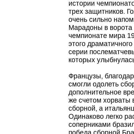
истории чемпионато
трех защитников. Г
очень сильно напом
Марадоны в ворота
чемпионате мира 19
этого драматичного
серии послематчевы
которых улыбнулась
Французы, благодар
смогли одолеть сбо
дополнительное вре
же счетом хорваты 
сборной, а итальян
Одинаково легко ра
соперниками бразил
победа сборной Бра