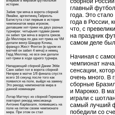
сборной России,
впервые в мировой футбольной
истории.
главный футбол
Забив три мяча в ворота сборной
года. Это стал
Ямайки, аргентинец Габриэль
Батистута стал первым в истории
года в России, 
чемпионатов мира игроком,
что, с превели
делавшим хет-трики на двух разных
турнирах: четырьмя годами ранее
на праздник фут
он забил три мяча в ворота греков.
До Мюллера по два хет-трика на ЧМ
самом деле был
делали венгр Шандор Кочиш,
француз Жюст Фонтэн (в одном из
матчей он забил 4 мяча) и немец
Герд Мюллер, но все они делали
Начиная с самог
хет-трики в ходе одного турнира.
чемпионат нача
Нападающий сборной Дании Эббе
сенсации, котор
Санн забил гол в ворота сборной
Нигерии в матче 1/8 финала спустя
очень много. В 
всего 16 секунд после того как
появился на поле, выйдя на замену.
сборные Бразил
Это рекорд чемпионатов мира в
данной номинации
и Марокко. В м
играли с шотлан
Лотар Маттеус из сборной Германии
повторил рекорд мексиканца
самый лучший ф
Антонио Карбахаля, появившись на
поле на пятом своем чемпионате
победили со сче
мира. При этом он стал