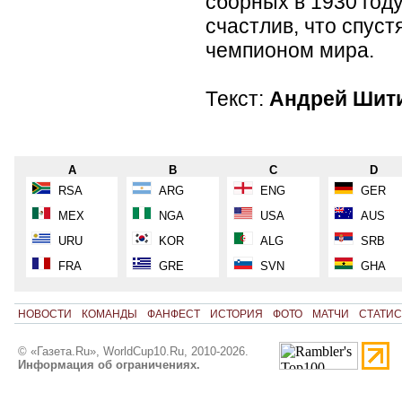
сборных в 1930 год
счастлив, что спуст
чемпионом мира.
Текст:
Андрей Шит
A
B
C
D
RSA
ARG
ENG
GER
MEX
NGA
USA
AUS
URU
KOR
ALG
SRB
FRA
GRE
SVN
GHA
НОВОСТИ
КОМАНДЫ
ФАНФЕСТ
ИСТОРИЯ
ФОТО
МАТЧИ
СТАТИС
© «Газета.Ru», WorldCup10.Ru, 2010-2026.
Информация об ограничениях.