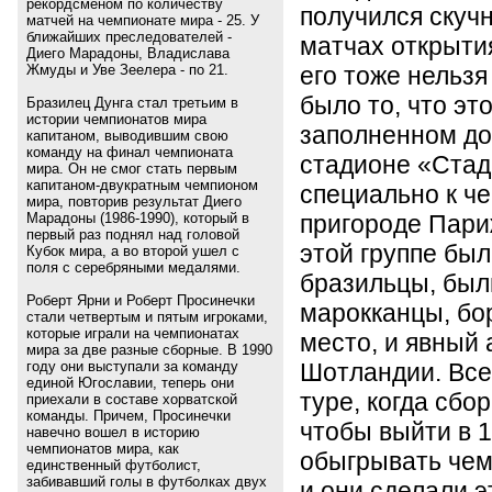
рекордсменом по количеству
получился скучн
матчей на чемпионате мира - 25. У
ближайших преследователей -
матчах открыти
Диего Марадоны, Владислава
его тоже нельзя
Жмуды и Уве Зеелера - по 21.
было то, что эт
Бразилец Дунга стал третьим в
истории чемпионатов мира
заполненном до
капитаном, выводившим свою
команду на финал чемпионата
стадионе
«
Стад
мира. Он не смог стать первым
капитаном-двукратным чемпионом
специально к ч
мира, повторив результат Диего
пригороде Пари
Марадоны (1986-1990), который в
первый раз поднял над головой
этой группе бы
Кубок мира, а во второй ушел с
поля с серебряными медалями.
бразильцы, был
Роберт Ярни и Роберт Просинечки
марокканцы, бо
стали четвертым и пятым игроками,
которые играли на чемпионатах
место, и явный 
мира за две разные сборные. В 1990
Шотландии. Все
году они выступали за команду
единой Югославии, теперь они
туре, когда сбо
приехали в составе хорватской
команды. Причем, Просинечки
чтобы выйти в 
навечно вошел в историю
чемпионатов мира, как
обыгрывать чем
единственный футболист,
забивавший голы в футболках двух
и они сделали э