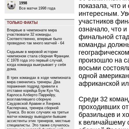
1998
показала, что и
Все матчи 1998 года
интересным. Ув
участников фин
ТОЛЬКО ФАКТЫ
означало, что и 
Впервые в чемпионате мира
участвовали 32 команды.
финальной стад
Соответственно, впервые было
команды должны
проведено так много матчей - 64
географическому
Седьмым в мировой истории
чемпионом стала сборная Франции.
произошло на са
С 1978 года это первый случай,
когда команда выигрывает у себя
восьми состояли
дома.
одной американ
В трех командах в ходе чемпионата
африканской ил
мира сменились тренеры. Два
поражения подряд привели к
отставке корейца Бум Кун Ча,
Карлоса Алберто Паррейру,
Среди 32 коман
возглавлявшего сборную
Саудовской Аравии и Хенрика
проходивших от
Касперчака, тренера сборной
Туниса. Во всех случаях на третьи
бразильцев и х
матчи команду выводили бывшие
к величайшему 
ассистенты этих тренеров, местные
специалисты. Это также случилось