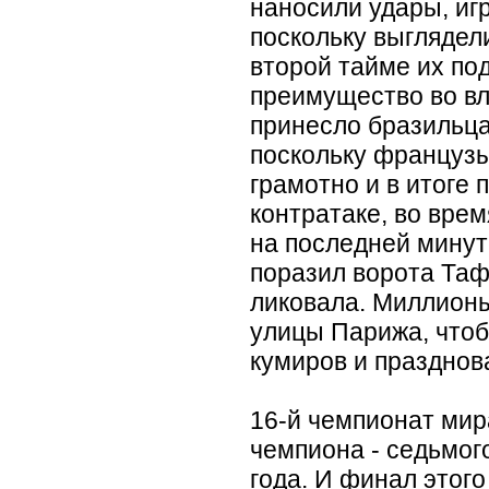
наносили удары, игр
поскольку выглядел
второй тайме их п
преимущество во в
принесло бразильца
поскольку француз
грамотно и в итоге
контратаке, во вре
на последней минут
поразил ворота Та
ликовала. Миллион
улицы Парижа, чтоб
кумиров и празднов
16-й чемпионат мир
чемпиона - седьмого
года. И финал этог