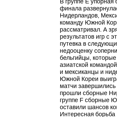
В группе Е упорная 
финала развернула
Нидерландов, Мексик
команду Южной Коре
рассматривал. А зря
результатов игр с э
путевка в следующий
недооценку соперни
бельгийцы, которые 
азиатской командой
и мексиканцы и нид
Южной Кореи выигра
матчи завершились 
прошли сборные Ни
группе F сборные Ю
оставили шансов к
Интересная борьба ш