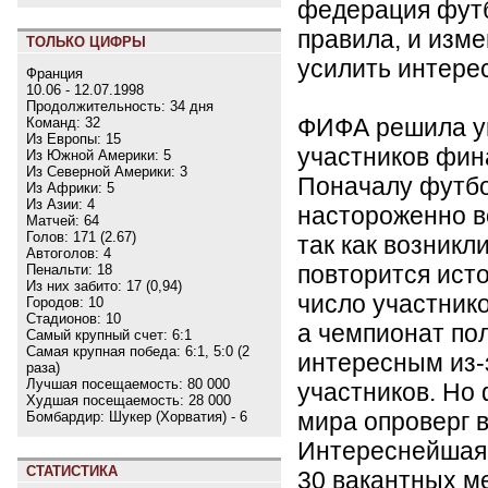
федерация футб
правила, и изм
ТОЛЬКО ЦИФРЫ
усилить интерес
Франция
10.06 - 12.07.1998
Продолжительность: 34 дня
ФИФА решила у
Команд: 32
Из Европы: 15
участников фин
Из Южной Америки: 5
Из Северной Америки: 3
Поначалу футб
Из Африки: 5
Из Азии: 4
настороженно в
Матчей: 64
Голов: 171 (2.67)
так как возникл
Автоголов: 4
повторится исто
Пенальти: 18
Из них забито: 17 (0,94)
число участнико
Городов: 10
Стадионов: 10
а чемпионат по
Самый крупный счет: 6:1
Самая крупная победа: 6:1, 5:0 (2
интересным из-
раза)
Лучшая посещаемость: 80 000
участников. Но
Худшая посещаемость: 28 000
мира опроверг в
Бомбардир: Шукер (Хорватия) - 6
Интереснейшая 
СТАТИСТИКА
30 вакантных м