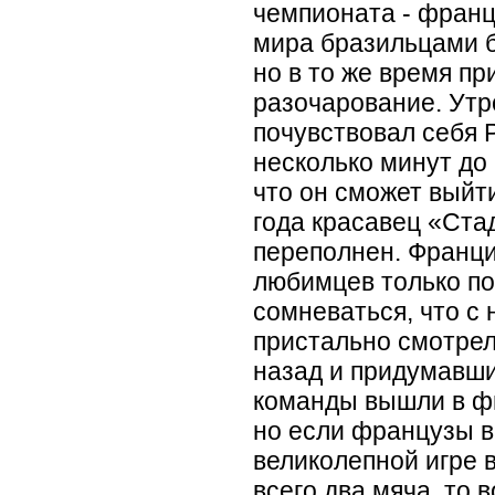
чемпионата - фран
мира бразильцами 
но в то же время п
разочарование. Утр
почувствовал себя 
несколько минут до 
что он сможет выйти
года красавец
«
Ста
переполнен. Франци
любимцев только п
сомневаться, что с
пристально смотрел
назад и придумавш
команды вышли в ф
но если французы 
великолепной игре 
всего два мяча, то 