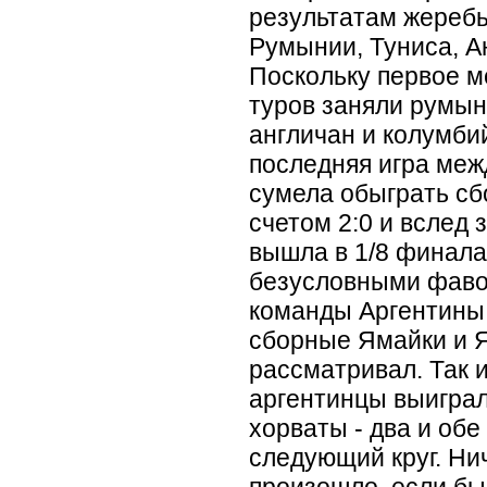
результатам жереб
Румынии, Туниса, А
Поскольку первое м
туров заняли румын
англичан и колумби
последняя игра меж
сумела обыграть с
счетом 2:0 и вслед
вышла в 1/8 финала.
безусловными фаво
команды Аргентины 
сборные Ямайки и Я
рассматривал. Так и
аргентинцы выиграл
хорваты - два и об
следующий круг. Ни
произошло, если бы