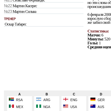
№21
Себастьян Фернандес
но эти слова о
№22
Мартин Касерес
происшедшим
№23
Мартин Сильва
6 февраля 2008
взрослую сбор
ТРЕНЕР
же забил свой 
Оскар Табарес
Статистика:
Матчи:
6
Минуты:
520
Голы:
1
Средняя оцен
A
B
C
D
RSA
ARG
ENG
GER
MEX
NGA
USA
AUS