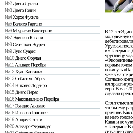
№2
Диего Лугано
№3
Диего Годин
№4
Хорхе Фусиле
№5
Вальтер Гаргано
№6
Маурисио Викторино
В 12 лет Эдинс
молодёжную к
№7
Эдинсон Кавани
дебютировал в
№8
Себастьян Эгурен
Уругвая, после
в «Палермо». 
№9
Луис Суарес
уругвайцу уда
№10
Диего Форлан
«Фиорентины» 
первым голом 
№11
Альваро Перейра
покинуть «Пал
№12
Хуан Кастильо
уже в марте р
№13
Себастьян Абреу
Согласно конт
контракт игро
№14
Николас Лодейро
евро. В мае 2
№15
Диего Перес
сделали предл
№16
Максимилиано Перейра
Стоит отметить
№17
Эхидио Аревало
чтобы ему раз
причине. Как 
№18
Игнасио Гонсалес
на него голово
№19
Андрес Скотти
Кавани не чув
«Палермо» Вал
№20
Альваро Фернандес
ситуацию след