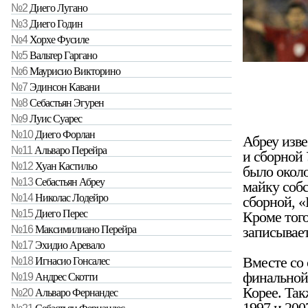
№2
Диего Лугано
№3
Диего Годин
№4
Хорхе Фусиле
№5
Вальтер Гаргано
№6
Маурисио Викторино
№7
Эдинсон Кавани
№8
Себастьян Эгурен
№9
Луис Суарес
№10
Диего Форлан
Абреу изв
№11
Альваро Перейра
и сборной 
№12
Хуан Кастильо
было около
№13
Себастьян Абреу
майку соб
№14
Николас Лодейро
сборной, 
№15
Диего Перес
Кроме того
записывает
№16
Максимилиано Перейра
№17
Эхидио Аревало
Вместе со 
№18
Игнасио Гонсалес
финальной 
№19
Андрес Скотти
Корее. Так
№20
Альваро Фернандес
1997 и 200