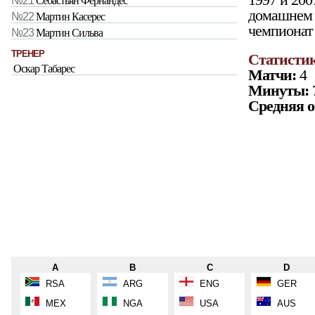
№21
Себастьян Фернандес
домашнем 
№22
Мартин Касерес
чемпионат
№23
Мартин Сильва
ТРЕНЕР
Статистик
Оскар Табарес
Матчи:
4
Минуты:
Средняя о
A
B
C
D
RSA
ARG
ENG
GER
MEX
NGA
USA
AUS