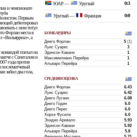
0:3
ЮАР
—
Уругвай
глии и чемпионате
луба
0:0
Уругвай
—
Франция
тболистом. Первым
адающий дебютировал
авоевать с ним титул
что Форлан места в
БОМБАРДИРЫ
л «Вильярреал», а
Диего Форлан
5
(1)
Луис Суарес
3
 командой поехал на
Эдинсон Кавани
1
 матче с Сенегалом и
Максимилиано Перейра
1
007 года против
Альваро Перейра
1
ал послематчевый
ан забил два гола,
СРЕДНЯЯ ОЦЕНКА
Диего Форлан
6.43
Луис Суарес
6.42
Диего Лугано
6.08
Диего Годин
6.0
Диего Перес
6.0
Хорхе Фусиле
6.0
Эхидио Аревало
5.93
Эдинсон Кавани
5.92
Альваро Перейра
5.8
Фернандо Муслера
5.71