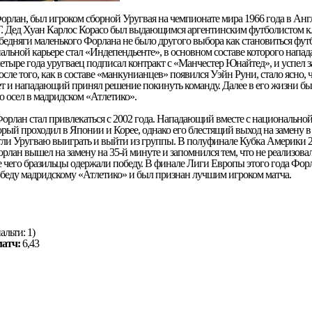
орлан, был игроком сборной Уругвая на чемпионате мира 1966 года в Ан
Г. Дед Хуан Карлос Корасо был выдающимся аргентинским футболистом к
бедняги маленького Форлана не было другого выбора как становиться фу
альной карьере стал «Индепендьенте», в основном составе которого нап
 четыре года уругваец подписал контракт с «Манчестер Юнайтед», и успел з
ле того, как в составе «манкунианцев» появился Уэйн Руни, стало ясно, 
ет и нападающий принял решение покинуть команду. Далее в его жизни бы
 осел в мадридском «Атлетико».
орлан стал привлекаться с 2002 года. Нападающий вместе с национальной
орый проходил в Японии и Корее, однако его блестящий выход на замену в
гли Уругваю выиграть и выйти из группы. В полуфинале Кубка Америки 2
рлан вышел на замену на 35-й минуте и запомнился тем, что не реализов
те чего бразильцы одержали победу. В финале Лиги Европы этого года Форл
беду мадридскому «Атлетико» и был признан лучшим игроком матча.
альти: 1)
матч:
6,43