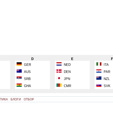
D
E
GER
NED
ITA
AUS
DEN
PAR
SRB
JPN
NZL
GHA
CMR
SVK
ТИКА
БЛОГИ
ОТБОР