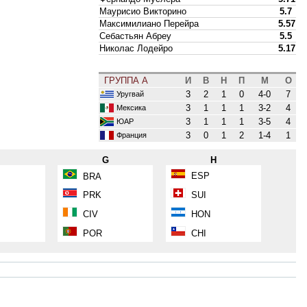
Маурисио Викторино
5.7
Максимилиано Перейра
5.57
Себастьян Абреу
5.5
Николас Лодейро
5.17
ГРУППА A
И
В
Н
П
М
О
3
2
1
0
4-0
7
Уругвай
3
1
1
1
3-2
4
Мексика
3
1
1
1
3-5
4
ЮАР
3
0
1
2
1-4
1
Франция
F
G
H
ESP
BRA
PRK
SUI
CIV
HON
POR
CHI