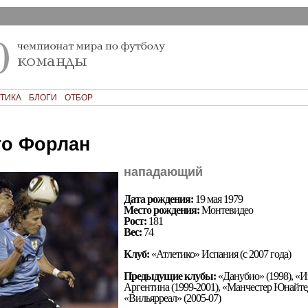
ТИКА
БЛОГИ
ОТБОР
о Форлан
нападающий
Дата рождения:
19 мая 1979
Место рождения:
Монтевидео
Рост:
181
Вес:
74
Клуб:
«Атлетико» Испания (с 2007 года)
Предыдущие клубы:
«Данубио» (1998), «
Аргентина (1999-2001), «Манчестер Юнайтед
«Вильярреал» (2005-07)