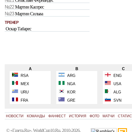
№21
Себастьян Фернандес
№22
Мартин Касерес
№23
Мартин Сильва
ТРЕНЕР
Оскар Табарес
A
B
C
RSA
ARG
ENG
MEX
NGA
USA
URU
KOR
ALG
FRA
GRE
SVN
НОВОСТИ
КОМАНДЫ
ФАНФЕСТ
ИСТОРИЯ
ФОТО
МАТЧИ
СТАТИС
© «Газета.Ru», WorldCup10.Ru, 2010-2026.