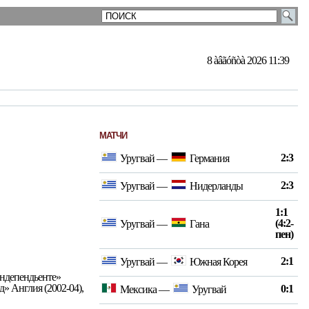
8 àâãóñòà 2026 11:39
МАТЧИ
2:3
Уругвай
—
Германия
2:3
Уругвай
—
Нидерланды
1:1
(4:2-
Уругвай
—
Гана
пен)
2:1
Уругвай
—
Южная Корея
Индепендьенте»
» Англия (2002-04),
0:1
Мексика
—
Уругвай