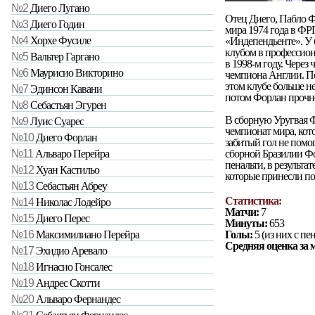
№2
Диего Лугано
Отец Диего, Пабло Ф
№3
Диего Годин
мира 1974 года в ФР
№4
Хорхе Фусиле
«Индепендьенте». У 
клубом в профессион
№5
Вальтер Гаргано
в 1998-м году. Через
№6
Маурисио Викторино
чемпиона Англии. Пос
этом клубе больше н
№7
Эдинсон Кавани
потом Форлан прочно
№8
Себастьян Эгурен
В сборную Уругвая Ф
№9
Луис Суарес
чемпионат мира, кот
№10
Диего Форлан
забитый гол не помо
сборной Бразилии Фо
№11
Альваро Перейра
пенальти, в результа
№12
Хуан Кастильо
которые принесли по
№13
Себастьян Абреу
Статистика:
№14
Николас Лодейро
Матчи:
7
№15
Диего Перес
Минуты:
653
Голы:
5 (из них с пен
№16
Максимилиано Перейра
Средняя оценка за 
№17
Эхидио Аревало
№18
Игнасио Гонсалес
№19
Андрес Скотти
№20
Альваро Фернандес