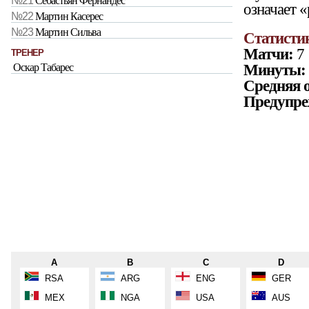
№21
Себастьян Фернандес
означает «
№22
Мартин Касерес
№23
Мартин Сильва
Статисти
Матчи:
7
ТРЕНЕР
Минуты:
Оскар Табарес
Средняя о
Предупре
A
B
C
D
RSA
ARG
ENG
GER
MEX
NGA
USA
AUS