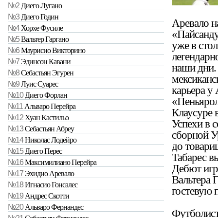
№2
Диего Лугано
№3
Диего Годин
Аревало н
№4
Хорхе Фусиле
«Пайсанду 
№5
Вальтер Гаргано
уже в стол
№6
Маурисио Викторино
легендарн
№7
Эдинсон Кавани
наши дни. 
№8
Себастьян Эгурен
мексиканс
№9
Луис Суарес
карьера у 
№10
Диего Форлан
«Пеньярол
№11
Альваро Перейра
Клаусуре в
№12
Хуан Кастильо
Успехи в 
№13
Себастьян Абреу
сборной Ур
№14
Николас Лодейро
до товари
№15
Диего Перес
Табарес в
№16
Максимилиано Перейра
Дебют игр
№17
Эхидио Аревало
Вальтера 
№18
Игнасио Гонсалес
гостевую п
№19
Андрес Скотти
№20
Альваро Фернандес
Футболист