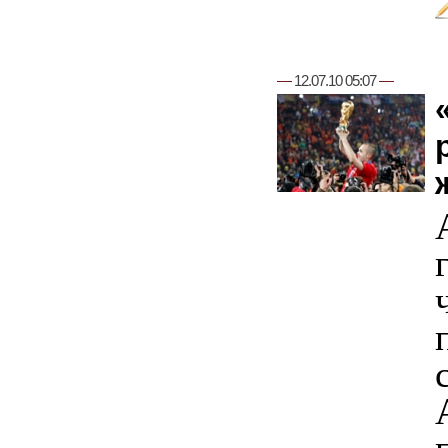
—
12.07.10 05:07
—