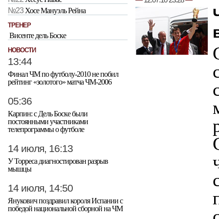
—
12.07.10 23:28
—
№23
Хосе Мануэль Рейна
ТРЕНЕР
Висенте дель Боске
НОВОСТИ
13:44
Финал ЧМ по футболу-2010 не побил
рейтинг «золотого» матча ЧМ-2006
05:36
Карпин: с Дель Боске были
постоянными участниками
телепрограммы о футболе
14 июля, 16:13
У Торреса диагностирован разрыв
мышцы
14 июля, 14:50
Янукович поздравил короля Испании с
победой национальной сборной на ЧМ