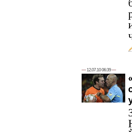
—
12.07.10 06:39
—