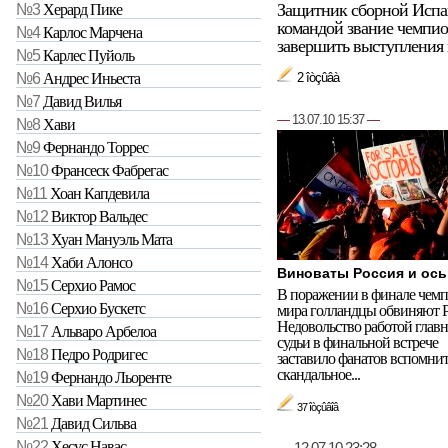
Защитник сборной Испа
№3
Херард Пике
командой звание чемпио
№4
Карлос Марчена
завершить выступления в
№5
Карлес Пуйоль
№6
Андрес Иньеста
2 îòçûâà
№7
Давид Вилья
—
13.07.10 15:37
—
№8
Хави
№9
Фернандо Торрес
№10
Франсеск Фабрегас
№11
Хоан Капдевила
№12
Виктор Вальдес
№13
Хуан Мануэль Мата
№14
Хаби Алонсо
Виноваты Россия и ос
№15
Серхио Рамос
В поражении в финале чемп
№16
Серхио Бускетс
мира голландцы обвиняют 
Недовольство работой глав
№17
Альваро Арбелоа
судьи в финальной встрече
№18
Педро Родригес
заставило фанатов вспомни
скандальное...
№19
Фернандо Льоренте
№20
Хави Мартинес
37 îòçûâîâ
№21
Давид Сильва
№22
Хесус Навас